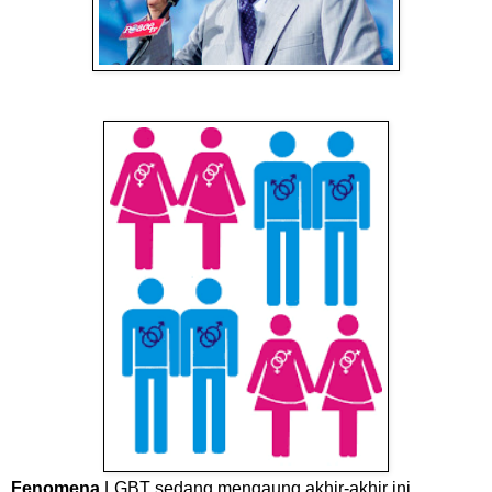
Fenomena
LGBT sedang mengaung akhir-akhir ini.