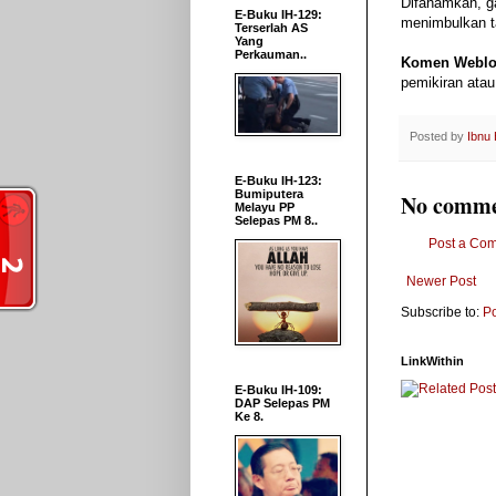
Difahamkan, ga
E-Buku IH-129:
menimbulkan t
Terserlah AS
Yang
Perkauman..
Komen Weblo
pemikiran atau
Posted by
Ibnu
E-Buku IH-123:
Bumiputera
No comme
Melayu PP
Selepas PM 8..
Post a Co
Newer Post
Subscribe to:
P
LinkWithin
E-Buku IH-109:
DAP Selepas PM
Ke 8.