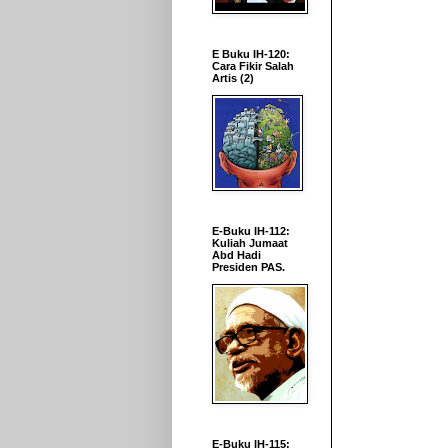
E Buku IH-120:
Cara Fikir Salah
Artis (2)
E-Buku IH-112:
Kuliah Jumaat
Abd Hadi
Presiden PAS.
E-Buku IH-115: