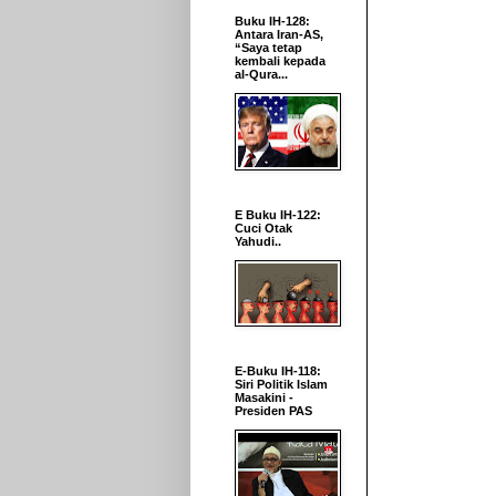
Buku IH-128:
Antara Iran-AS,
“Saya tetap
kembali kepada
al-Qura...
E Buku IH-122:
Cuci Otak
Yahudi..
E-Buku IH-118:
Siri Politik Islam
Masakini -
Presiden PAS