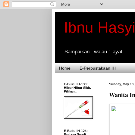
Ibnu Hasy
Sampaikan...walau 1 ayat
Home
E-Perpustakaan IH
E-Buku IH-130:
Sunday, May 18,
Hibur Hibur Sikit.
Pilihan..
Wanita In
E-Buku IH-124:
Budaya Saudi