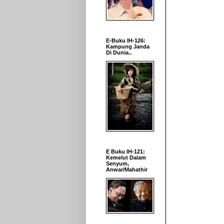
E-Buku IH-126:
Kampung Janda
Di Dunia..
E Buku IH-121:
Kemelut Dalam
Senyum,
Anwar/Mahathir