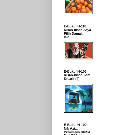
E-Buku IH-118:
Kisah-kisah Saya
Pilih Damai..
Isla...
E-Buku IH-103:
Kisah-kisah Jom
Kreatif (4)
E-Buku IH-100:
Nik Aziz,
Pemimpin Dunia