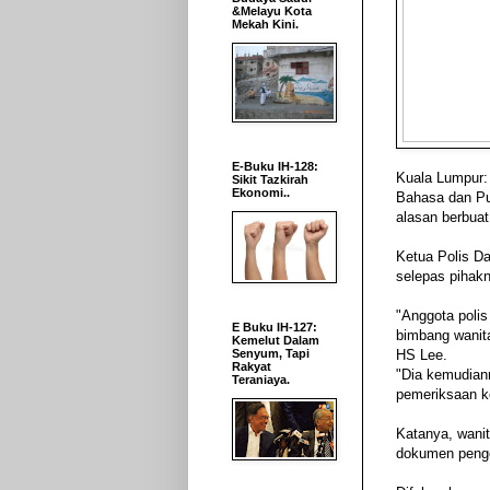
&Melayu Kota
Mekah Kini.
E-Buku IH-128:
Kuala Lumpur:
Sikit Tazkirah
Ekonomi..
Bahasa dan Pu
alasan berbua
Ketua Polis D
selepas pihak
"Anggota poli
E Buku IH-127:
bimbang wanit
Kemelut Dalam
Senyum, Tapi
HS Lee.
Rakyat
"Dia kemudiann
Teraniaya.
pemeriksaan ke
Katanya, wanit
dokumen pengen