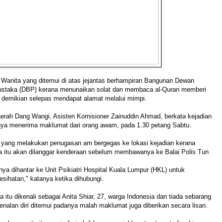
 Wanita yang ditemui di atas jejantas berhampiran Bangunan Dewan
staka (DBP) kerana menunaikan solat dan membaca al-Quran memberi
t demikian selepas mendapat alamat melalui mimpi.
aerah Dang Wangi, Asisten Komisioner Zainuddin Ahmad, berkata kejadian
nya menerima maklumat dari orang awam, pada 1.30 petang Sabtu.
s yang melakukan penugasan am bergegas ke lokasi kejadian kerana
a itu akan dilanggar kenderaan sebelum membawanya ke Balai Polis Tun
ya dihantar ke Unit Psikiatri Hospital Kuala Lumpur (HKL) untuk
sihatan," katanya ketika dihubungi.
a itu dikenali sebagai Anita Shiar, 27, warga Indonesia dan tiada sebarang
alan diri ditemui padanya malah maklumat juga diberikan secara lisan.