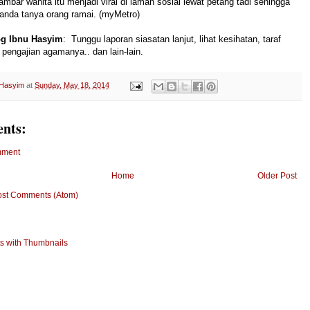
mbar wanita itu menjadi viral di laman sosial lewat petang tadi sehingga
anda tanya orang ramai. (myMetro)
g Ibnu Hasyim
: Tunggu laporan siasatan lanjut, lihat kesihatan, taraf
 pengajian agamanya.. dan lain-lain.
 Hasyim
at
Sunday, May 18, 2014
nts:
mment
Home
Older Post
ost Comments (Atom)