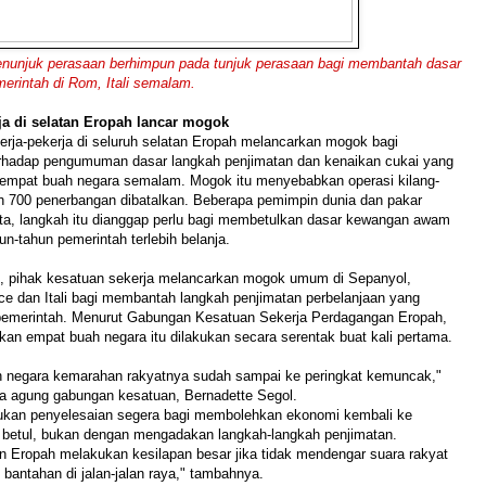
njuk perasaan berhimpun pada tunjuk perasaan bagi membantah dasar
erintah di Rom, Itali semalam.
ja di selatan Eropah lancar mogok
rja-pekerja di seluruh selatan Eropah melancarkan mogok bagi
hadap pengumuman dasar langkah penjimatan dan kenaikan cukai yang
empat buah negara semalam.
Mogok itu menyebabkan operasi kilang-
ih 700 penerbangan dibatalkan. Beberapa pemimpin dunia dan pakar
ta, langkah itu dianggap perlu bagi membetulkan dasar kewangan awam
un-tahun pemerintah terlebih belanja.
 pihak kesatuan sekerja melancarkan mogok umum di Sepanyol,
ce dan Itali bagi membantah langkah penjimatan perbelanjaan yang
pemerintah. Menurut Gabungan Kesatuan Sekerja Perdagangan Eropah,
an empat buah negara itu dilakukan secara serentak buat kali pertama.
h negara kemarahan rakyatnya sudah sampai ke peringkat kemuncak,"
ha agung gabungan kesatuan, Bernadette Segol.
kan penyelesaian segera bagi membolehkan ekonomi kembali ke
 betul, bukan dengan mengadakan langkah-langkah penjimatan.
n Eropah melakukan kesilapan besar jika tidak mendengar suara rakyat
antahan di jalan-jalan raya," tambahnya.