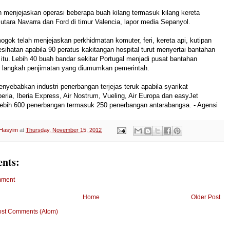
h menjejaskan operasi beberapa buah kilang termasuk kilang kereta
utara Navarra dan Ford di timur Valencia, lapor media Sepanyol.
mogok telah menjejaskan perkhidmatan komuter, feri, kereta api, kutipan
ihatan apabila 90 peratus kakitangan hospital turut menyertai bantahan
itu.
Lebih 40 buah bandar sekitar Portugal menjadi pusat bantahan
r langkah penjimatan yang diumumkan pemerintah.
nyebabkan industri penerbangan terjejas teruk apabila syarikat
eria, Iberia Express, Air Nostrum, Vueling, Air Europa dan easyJet
ebih 600 penerbangan termasuk 250 penerbangan antarabangsa. - Agensi
 Hasyim
at
Thursday, November 15, 2012
nts:
mment
Home
Older Post
ost Comments (Atom)