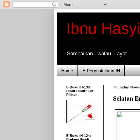
Ibnu Hasy
Sampaikan...walau 1 ayat
Home
E-Perpustakaan IH
E-Buku IH-130:
Thursday, Novem
Hibur Hibur Sikit.
Pilihan..
Selatan 
E-Buku IH-124:
Budaya Saudi