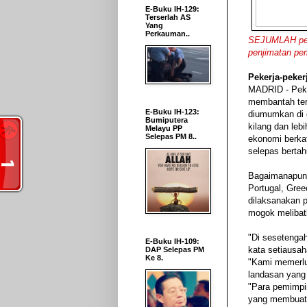
E-Buku IH-129:
Terserlah AS
Yang
Perkauman..
SEJUMLAH penu
penjimatan pem
Pekerja-peker
MADRID - Peke
membantah ter
E-Buku IH-123:
diumumkan di 
Bumiputera
kilang dan leb
Melayu PP
Selepas PM 8..
ekonomi berka
selepas bertah
Bagaimanapun,
Portugal, Gree
dilaksanakan 
mogok melibatk
"Di sesetenga
E-Buku IH-109:
kata setiausa
DAP Selepas PM
Ke 8.
"Kami memerlu
landasan yang
"Para pemimpi
yang membuat b