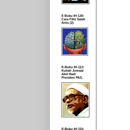
E Buku IH-120:
Cara Fikir Salah
Artis (2)
E-Buku IH-112:
Kuliah Jumaat
Abd Hadi
Presiden PAS.
E-Buku IH-115: