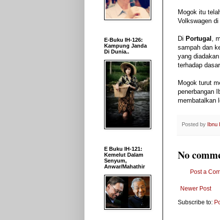
Mogok itu tela
Volkswagen di 
Di
Portugal
, 
E-Buku IH-126:
Kampung Janda
sampah dan kes
Di Dunia..
yang diadakan 
terhadap dasa
Mogok turut me
penerbangan Ib
membatalkan l
Posted by
Ibnu
E Buku IH-121:
No comme
Kemelut Dalam
Senyum,
Anwar/Mahathir
Post a Co
Newer Post
Subscribe to:
P