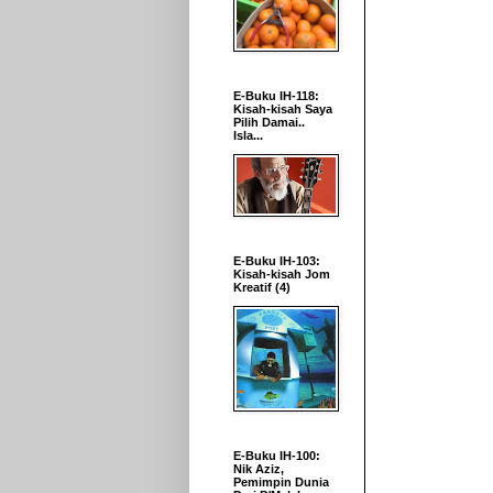
E-Buku IH-118:
Kisah-kisah Saya
Pilih Damai..
Isla...
E-Buku IH-103:
Kisah-kisah Jom
Kreatif (4)
E-Buku IH-100:
Nik Aziz,
Pemimpin Dunia