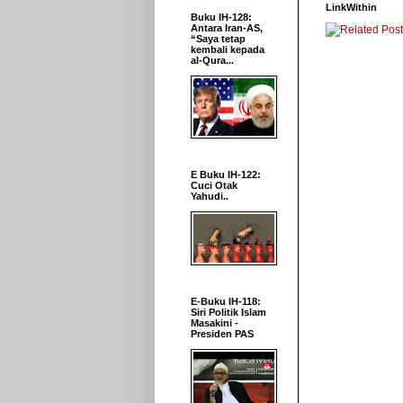
LinkWithin
Buku IH-128:
Antara Iran-AS,
“Saya tetap
kembali kepada
al-Qura...
E Buku IH-122:
Cuci Otak
Yahudi..
E-Buku IH-118:
Siri Politik Islam
Masakini -
Presiden PAS