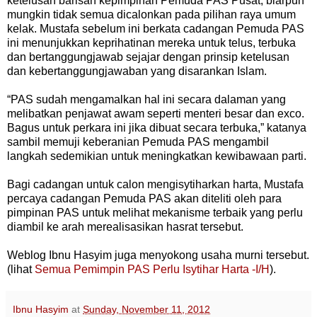
ketelusan barisan kepimpinan Pemuda PAS Pusat, biarpun
mungkin tidak semua dicalonkan pada pilihan raya umum
kelak. Mustafa sebelum ini berkata cadangan Pemuda PAS
ini menunjukkan keprihatinan mereka untuk telus, terbuka
dan bertanggungjawab sejajar dengan prinsip ketelusan
dan kebertanggungjawaban yang disarankan Islam.
“PAS sudah mengamalkan hal ini secara dalaman yang
melibatkan penjawat awam seperti menteri besar dan exco.
Bagus untuk perkara ini jika dibuat secara terbuka,” katanya
sambil memuji keberanian Pemuda PAS mengambil
langkah sedemikian untuk meningkatkan kewibawaan parti.
Bagi cadangan untuk calon mengisytiharkan harta, Mustafa
percaya cadangan Pemuda PAS akan diteliti oleh para
pimpinan PAS untuk melihat mekanisme terbaik yang perlu
diambil ke arah merealisasikan hasrat tersebut.
Weblog Ibnu Hasyim juga menyokong usaha murni tersebut.
(lihat
Semua Pemimpin PAS Perlu Isytihar Harta -I/H
).
Ibnu Hasyim
at
Sunday, November 11, 2012