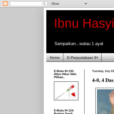
Ibnu Hasy
Sampaikan...walau 1 ayat
Home
E-Perpustakaan IH
E-Buku IH-130:
Tuesday, July 03
Hibur Hibur Sikit.
Pilihan..
4-0, 4 Da
E-Buku IH-124:
Budaya Saudi