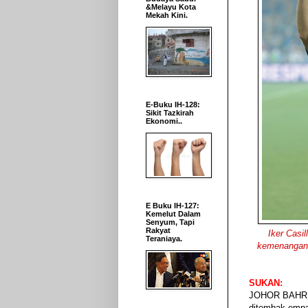
&Melayu Kota
Mekah Kini.
E-Buku IH-128:
Sikit Tazkirah
Ekonomi..
E Buku IH-127:
Kemelut Dalam
Senyum, Tapi
Rakyat
Iker Casi
Teraniaya.
kemenangan 
SUKAN:
JOHOR BAHRU: 
ditembak empat