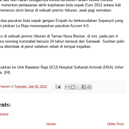
menonton perlawanan akhir kejohanan bola sepak Euro 2012 antara Itali
enerusi skrin besar di sebuah premis hiburan, awal pagi semalam.
dua pasukan bola sepak gergasi Eropah itu berkesudahan Sepanyol yang
an jolokan La Roja menumpaskan pasukan Azzurri 4-0.
ku di sebuah premis hiburan di Taman Nusa Bestari, di sini, pada jam 4
a seorang konstabel berusia 24 tahun berasal dari Sarawak. Sumber polis
a ditembak di perut sebelum rebah di tempat kejadian.
ukkan ke Unit Rawatan Rapi (ICU) Hospital Sultanah Aminah (HSA) Johor
a. (IH)
 Hasyim
at
Tuesday, July 03, 2012
nts:
mment
Home
Older Post