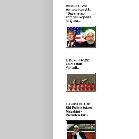
Buku IH-128:
Antara Iran-AS,
“Saya tetap
kembali kepada
al-Qura...
E Buku IH-122:
Cuci Otak
Yahudi..
E-Buku IH-118:
Siri Politik Islam
Masakini -
Presiden PAS