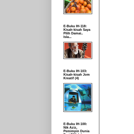
E-Buku IH-118:
Kisah-kisah Saya
Pilih Damai..
Isla...
E-Buku IH-103:
Kisah-kisah Jom
Kreatif (4)
E-Buku IH-100:
Nik Aziz,
Pemimpin Dunia