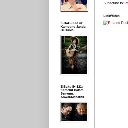
Subscribe to:
P
LinkWithin
E-Buku IH-126:
Kampung Janda
Di Dunia..
E Buku IH-121:
Kemelut Dalam
Senyum,
Anwar/Mahathir