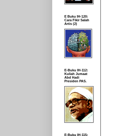
E Buku IH-120:
Cara Fikir Salah
Artis (2)
E-Buku IH-112:
Kuliah Jumaat
Abd Hadi
Presiden PAS.
E-Buku IH-115: