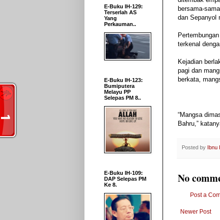
E-Buku IH-129:
bersama-sama 
Terserlah AS
dan Sepanyol m
Yang
Perkauman..
Pertembungan 
terkenal deng
Kejadian berla
pagi dan mangs
berkata, mangs
E-Buku IH-123:
Bumiputera
Melayu PP
Selepas PM 8..
“Mangsa dimas
Bahru,” katany
Posted by
Ibnu
E-Buku IH-109:
No comme
DAP Selepas PM
Ke 8.
Post a Co
Newer Post