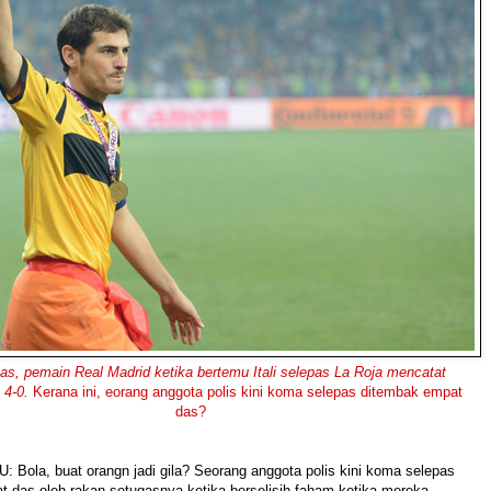
llas, pemain Real Madrid ketika bertemu Itali selepas La Roja mencatat
4-0.
Kerana ini, eorang anggota polis kini koma selepas ditembak empat
das?
Bola, buat orangn jadi gila? Seorang anggota polis kini koma selepas
 das oleh rakan setugasnya ketika berselisih faham ketika mereka