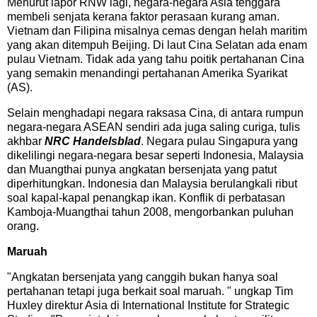
Menurut lapor RNW lagi, negara-negara Asia tenggara
membeli senjata kerana faktor perasaan kurang aman.
Vietnam dan Filipina misalnya cemas dengan helah maritim
yang akan ditempuh Beijing. Di laut Cina Selatan ada enam
pulau Vietnam. Tidak ada yang tahu poitik pertahanan Cina
yang semakin menandingi pertahanan Amerika Syarikat
(AS).
Selain menghadapi negara raksasa Cina, di antara rumpun
negara-negara ASEAN sendiri ada juga saling curiga, tulis
akhbar
NRC Handelsblad
. Negara pulau Singapura yang
dikelilingi negara-negara besar seperti Indonesia, Malaysia
dan Muangthai punya angkatan bersenjata yang patut
diperhitungkan. Indonesia dan Malaysia berulangkali ribut
soal kapal-kapal penangkap ikan. Konflik di perbatasan
Kamboja-Muangthai tahun 2008, mengorbankan puluhan
orang.
Maruah
"Angkatan bersenjata yang canggih bukan hanya soal
pertahanan tetapi juga berkait soal maruah. " ungkap Tim
Huxley direktur Asia di International Institute for Strategic