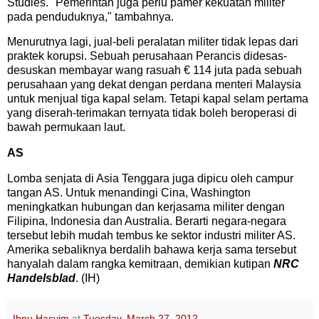
Studies. "Pemerintah juga perlu pamer kekuatan militer
pada penduduknya," tambahnya.
Menurutnya lagi, jual-beli peralatan militer tidak lepas dari
praktek korupsi. Sebuah perusahaan Perancis didesas-
desuskan membayar wang rasuah € 114 juta pada sebuah
perusahaan yang dekat dengan perdana menteri Malaysia
untuk menjual tiga kapal selam. Tetapi kapal selam pertama
yang diserah-terimakan ternyata tidak boleh beroperasi di
bawah permukaan laut.
AS
Lomba senjata di Asia Tenggara juga dipicu oleh campur
tangan AS. Untuk menandingi Cina, Washington
meningkatkan hubungan dan kerjasama militer dengan
Filipina, Indonesia dan Australia. Berarti negara-negara
tersebut lebih mudah tembus ke sektor industri militer AS.
Amerika sebaliknya berdalih bahawa kerja sama tersebut
hanyalah dalam rangka kemitraan, demikian kutipan
NRC
Handelsblad
. (IH)
Ibnu Hasyim
at
Tuesday, March 27, 2012