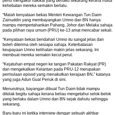
perlu mengakui hakikat yang berlaku sekarang kerana masa
kehebatan mereka semakin berlalu.
“Malah kenyataan bekas Menteri Kewangan Tun Daim
Zainuddin yang membayangkan Umno dan BN hanya
mampu mempertahankan Pahang, Johor dan Melaka sahaja
pada pilihan raya umum (PRU) ke-13 amat mencabar sekali.
“Kenyataan bekas bendahari Umno itu sangat jelas dan
boleh diterima oleh sesiapa sahaja. Keterbatasan
keupayaan Umno kelihatan makin jelas sekarang. Ini
membuat mereka semakin kecut perut.
“Kejatuhan empat negeri ke tangan Pakatan Rakyat (PR)
dan mengekalkan Kelantan pada PRU-12 merupakan
permulaan episod yang menakutkan kerajaan BN,” katanya
yang juga Adun Gual Periuk di sini.
Menurutnya, bayangan dibuat Tun Daim tidak mampu
ditolak begitu sahaja kerana beliau mengetahui selok-belok
yang berlaku dalam Umno dan BN sejak dahulu sehingga
sekarang.
Baru-baru ini ketika interview dengan sebuah akhbar