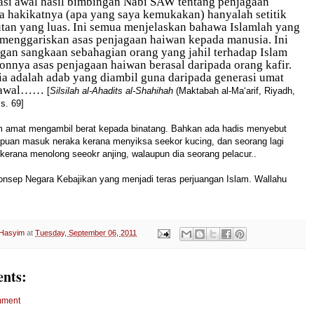
asi awal hasil bimbingan Nabi SAW
tentang penjagaan
a hakikatnya (apa yang saya kemukakan) hanyalah setitik
utan yang luas. Ini semua menjelaskan bahawa Islamlah yang
menggariskan asas penjagaan haiwan kepada manusia. Ini
gan sangkaan sebahagian orang yang jahil terhadap Islam
nnya asas penjagaan haiwan berasal daripada orang kafir.
ia adalah adab yang diambil guna daripada generasi umat
 awal…
…
[
Silsilah al-Ahadits al-Shahihah
(Maktabah al-Ma‘arif, Riyadh,
ms. 69]
am amat mengambil berat kepada binatang. Bahkan ada hadis menyebut
puan masuk neraka kerana menyiksa seekor kucing, dan seorang lagi
erana menolong seeokr anjing, walaupun dia seorang pelacur..
konsep Negara Kebajikan yang menjadi teras perjuangan Islam. Wallahu
 Hasyim
at
Tuesday, September 06, 2011
nts:
mment