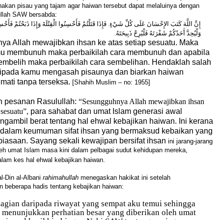
akan pisau yang tajam agar haiwan tersebut dapat melaluinya dengan
llah SAW bersabda:
إِنَّ اللَّهَ كَتَبَ الإِحْسَانَ عَلَى كُلِّ شَيْءٍ. فَإِذَا قَتَلْتُمْ فَأَحْسِنُوا الْقِتْلَةَ وَإِذَا ذَبَحْتُمْ فَأَحْسِ
وَلْيُحِدَّ أَحَدُكُمْ شَفْرَتَهُ فَلْيُرِحْ ذَبِيحَتَهُ.
a Allah mewajibkan ihsan ke atas setiap sesuatu. Maka
mu membunuh maka perbaikilah cara membunuh dan apabila
belih maka perbaikilah cara sembelihan. Hendaklah salah
ripada kamu mengasah pisaunya dan biarkan haiwan
mati tanpa terseksa.
[
Shahih Muslim
– no: 1955]
n pesanan Rasulullah:
“Sesungguhnya Allah mewajibkan ihsan
p sesuatu”,
para sahabat dan umat Islam generasi awal
ngambil berat tentang hal ehwal kebajikan haiwan. Ini kerana
 dalam keumuman sifat
ihsan
yang bermaksud kebaikan yang
biasaan. Sayang sekali kewajipan bersifat
ihsan
ini jarang-jarang
leh umat Islam masa kini dalam pelbagai sudut kehidupan mereka,
lam kes hal ehwal kebajikan haiwan.
l-Din al-Albani
rahimahullah
menegaskan hakikat ini setelah
beberapa hadis tentang kebajikan haiwan:
hagian daripada riwayat yang sempat aku temui sehingga
a menunjukkan perhatian besar yang diberikan oleh umat