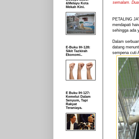
semalam. Dua b
&Melayu Kota
Mekah Kini.
PETALING JAYA
mendapati haiw
sehingga ada 
Dalam serbuan 
datang menuntu
E-Buku IH-128:
Sikit Tazkirah
sempena cuti Aid
Ekonomi..
E Buku IH-127:
Kemelut Dalam
Senyum, Tapi
Rakyat
Teraniaya.