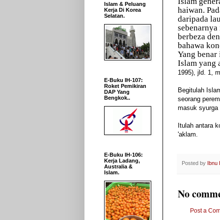
Islam gener
Islam & Peluang
haiwan. Pad
Kerja Di Korea
Selatan.
daripada la
sebenarnya 
berbeza den
bahawa kono
Yang benar 
Islam yang
1995), jld. 1, 
E-Buku IH-107:
Roket Pemikiran
Begitulah Isl
DAP Yang
Bengkok..
seorang perem
masuk syurga k
Itulah antara 
'aklam.
E-Buku IH-106:
Kerja Ladang,
Posted by
Ibnu
Australia &
Islam.
No comme
Post a Co