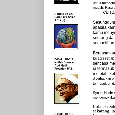
untuk menggun
mudah. Rasulu
نُوا الذَّبْحَ
E Buku IH-120:
Cara Fikir Salah
Artis (2)
Sesungguhny
apabila ka
kamu menyem
seorang da
sembelihan 
Berdasarka
ke atas setia
E-Buku IH-112:
Kuliah Jumaat
sentiasa me
Abd Hadi
ia termasuk
Presiden PAS.
melebihi ke
diperhatikan o
termasuklah da
Syaikh Nashr a
mengemukakan 
Inilah seba
sekarang. I
E-Buku IH-115: