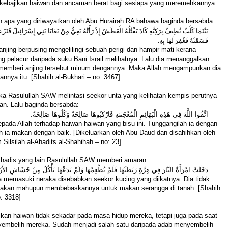
kebajikan haiwan dan ancaman berat bagi sesiapa yang meremehkannya.
h apa yang diriwayatkan oleh Abu Hurairah RA bahawa baginda bersabda:
بَيْنَمَا كَلْبٌ يُطِيفُ بِرَكِيَّةٍ كَادَ يَقْتُلُهُ الْعَطَشُ إِذْ رَأَتْهُ بَغِيٌّ مِنْ بَغَايَا بَنِي إِسْرَائِيلَ فَنَز
فَسَقَتْهُ فَغُفِرَ لَهَا بِهِ.
anjing berpusing mengelilingi sebuah perigi dan hampir mati kerana
g pelacur daripada suku Bani Israil melihatnya. Lalu dia menanggalkan
memberi anjing tersebut minum dengannya. Maka Allah mengampunkan dia
annya itu. [Shahih al-Bukhari – no: 3467]
ka Rasulullah SAW melintasi seekor unta yang kelihatan kempis perutnya
an. Lalu baginda bersabda:
اتَّقُوا اللَّهَ فِي هَذِهِ الْبَهَائِمِ الْمُعْجَمَةِ فَارْكَبُوهَا صَالِحَةً وَكُلُوهَا صَالِحَةً.
pada Allah terhadap haiwan-haiwan yang bisu ini. Tunggangilah ia dengan
ah ia makan dengan baik. [Dikeluarkan oleh Abu Daud dan disahihkan oleh
 Silsilah al-Ahadits al-Shahihah – no: 23]
hadis yang lain Rasulullah SAW
memberi amaran:
دَخَلَتْ امْرَأَةٌ النَّارَ فِي هِرَّةٍ رَبَطَتْهَا فَلَمْ تُطْعِمْهَا وَلَمْ تَدَعْهَا تَأْكُلُ مِنْ خَشَاشِ ال.
a memasuki neraka disebabkan seekor kucing yang diikatnya. Dia tidak
akan mahupun membebaskannya untuk makan serangga di tanah. [Shahih
o: 3318]
kan haiwan tidak sekadar pada masa hidup mereka, tetapi juga pada saat
yembelih mereka. Sudah menjadi salah satu daripada adab menyembelih