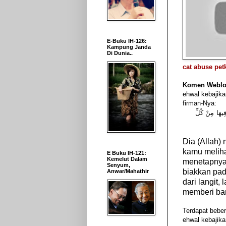
E-Buku IH-126:
Kampung Janda
Di Dunia..
cat abuse pe
Komen Weblo
ehwal kebajik
firman-Nya:
ِيهَا مِنْ كُلِّ
Dia (Allah)
kamu melih
E Buku IH-121:
Kemelut Dalam
menetapnya
Senyum,
biakkan pad
Anwar/Mahathir
dari langit
memberi ban
Terdapat bebe
ehwal kebajika