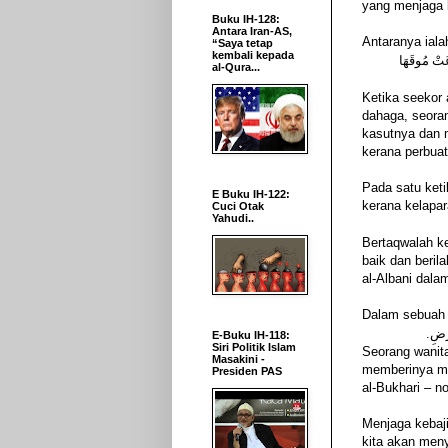
yang menjaga 
Buku IH-128:
Antara Iran-AS,
Antaranya iala
“Saya tetap
kembali kepada
َعَتْ مُوقَهَا
al-Qura...
Ketika seekor 
dahaga, seoran
kasutnya dan 
kerana perbuat
Pada satu keti
E Buku IH-122:
kerana kelapar
Cuci Otak
Yahudi..
Bertaqwalah ke
baik dan beril
al-Albani dalam
Dalam sebuah 
أَرْضِ
E-Buku IH-118:
Siri Politik Islam
Seorang wanit
Masakini -
memberinya m
Presiden PAS
al-Bukhari – n
Menjaga kebaji
kita akan men