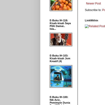
Newer Post
Subscribe to:
P
LinkWithin
E-Buku IH-118:
Kisah-kisah Saya
Pilih Damai..
Isla...
E-Buku IH-103:
Kisah-kisah Jom
Kreatif (4)
E-Buku IH-100:
Nik Aziz,
Pemimpin Dunia