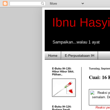
Ibnu Hasy
Sampaikan...walau 1 ayat
Home
E-Perpustakaan IH
E-Buku IH-130:
Tuesday, Septem
Hibur Hibur Sikit.
Pilihan..
Cuai: 16 
E-Buku IH-124:
Reaksi pem
Budaya Saudi