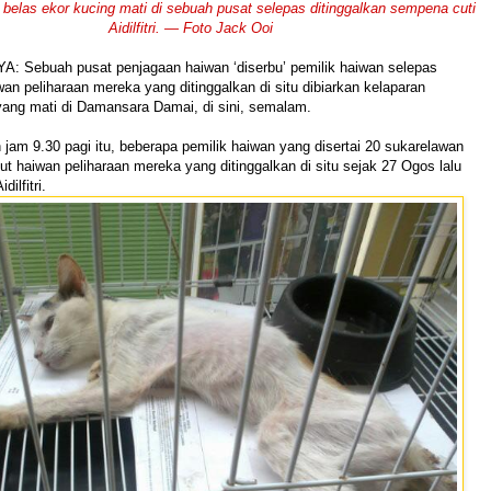
elas ekor kucing mati di sebuah pusat selepas ditinggalkan sempena cuti
Aidilfitri. — Foto Jack Ooi
: Sebuah pusat penjagaan haiwan ‘diserbu’ pemilik haiwan selepas
an peliharaan mereka yang ditinggalkan di situ dibiarkan kelaparan
yang mati di Damansara Damai, di sini, semalam.
jam 9.30 pagi itu, beberapa pemilik haiwan yang disertai 20 sukarelawan
t haiwan peliharaan mereka yang ditinggalkan di situ sejak 27 Ogos lalu
ilfitri.