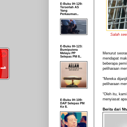
E-Buku IH-129:
Terserlah AS
Yang
Perkauman..
Salah see
E-Buku IH-123:
Bumiputera
Menurut seora
Melayu PP
Selepas PM 8..
mendapat makl
beberapa pemil
peliharaan me
“Mereka dijanj
peliharaan mer
“Oleh itu, ka
menyiasat apa 
E-Buku IH-109:
DAP Selepas PM
Ke 8.
Berita dari Ntv