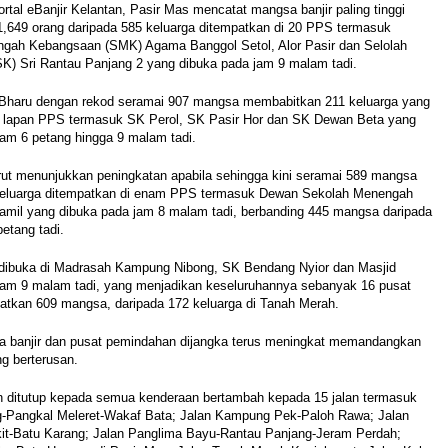
rtal eBanjir Kelantan, Pasir Mas mencatat mangsa banjir paling tinggi
,649 orang daripada 585 keluarga ditempatkan di 20 PPS termasuk
gah Kebangsaan (SMK) Agama Banggol Setol, Alor Pasir dan Selolah
K) Sri Rantau Panjang 2 yang dibuka pada jam 9 malam tadi.
ta Bharu dengan rekod seramai 907 mangsa membabitkan 211 keluarga yang
i lapan PPS termasuk SK Perol, SK Pasir Hor dan SK Dewan Beta yang
jam 6 petang hingga 9 malam tadi.
rut menunjukkan peningkatan apabila sehingga kini seramai 589 mangsa
keluarga ditempatkan di enam PPS termasuk Dewan Sekolah Menengah
mil yang dibuka pada jam 8 malam tadi, berbanding 445 mangsa daripada
petang tadi.
 dibuka di Madrasah Kampung Nibong, SK Bendang Nyior dan Masjid
jam 9 malam tadi, yang menjadikan keseluruhannya sebanyak 16 pusat
tkan 609 mangsa, daripada 172 keluarga di Tanah Merah.
 banjir dan pusat pemindahan dijangka terus meningkat memandangkan
ng berterusan.
lan ditutup kepada semua kenderaan bertambah kepada 15 jalan termasuk
-Pangkal Meleret-Wakaf Bata; Jalan Kampung Pek-Paloh Rawa; Jalan
it-Batu Karang; Jalan Panglima Bayu-Rantau Panjang-Jeram Perdah;