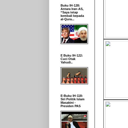
Buku IH-128:
Antara Iran-AS,
“Saya tetap
kembali kepada
al-Qura...
E Buku IH-122:
Cuci Otak
Yahudi..
E-Buku IH-118:
Siri Politik Islam
Masakini -
Presiden PAS