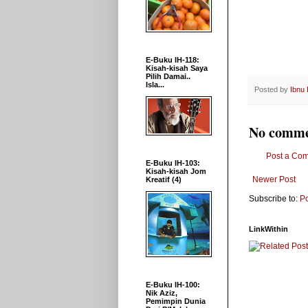
E-Buku IH-118:
Kisah-kisah Saya
Pilih Damai..
Isla...
Posted by
Ibnu
No comme
Post a Co
E-Buku IH-103:
Kisah-kisah Jom
Newer Post
Kreatif (4)
Subscribe to:
P
LinkWithin
E-Buku IH-100:
Nik Aziz,
Pemimpin Dunia