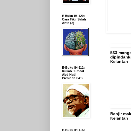
E Buku IH-120:
Cara Fikir Salah
Artis (2)
533 mangs
dipindahk
Kelantan
E-Buku IH-112:
Kuliah Jumaat
Abd Hadi
Presiden PAS.
Banjir mak
Kelantan
E-Buku IH-115: