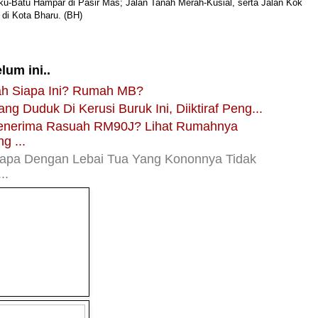
ku-Batu Hampar di Pasir Mas; Jalan Tanah Merah-Kusial, serta Jalan Kok
 di Kota Bharu. (BH)
lum ini..
h Siapa Ini? Rumah MB?
ang Duduk Di Kerusi Buruk Ini, Diiktiraf Peng...
Penerima Rasuah RM90J? Lihat Rumahnya
g ...
apa Dengan Lebai Tua Yang Kononnya Tidak
..