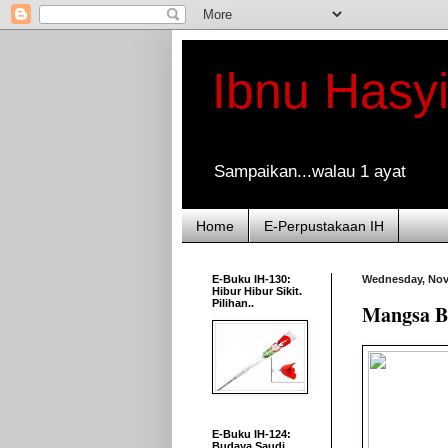
Ibnu Hasy
Sampaikan...walau 1 ayat
Home
E-Perpustakaan IH
E-Buku IH-130:
Wednesday, Nov
Hibur Hibur Sikit.
Pilihan..
Mangsa Ba
E-Buku IH-124:
Budaya Saudi