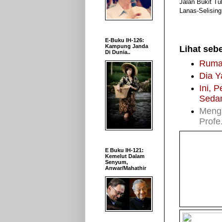
Jalan Bukit Tu
Lanas-Selising
E-Buku IH-126:
Kampung Janda
Lihat sebe
Di Dunia..
Ruma
Dia Y
Ini, 
Sedan
Meng
Profe.
E Buku IH-121:
Kemelut Dalam
Senyum,
Anwar/Mahathir