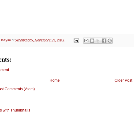
 Hasyim
at
Wednesday, November 29, 2017
nts:
mment
Home
Older Post
ost Comments (Atom)