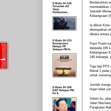
Berdasarkan po
E-Buku IH-129:
Terserlah AS
membabitkan 1
Yang
Sekolah Menen
Perkauman..
Kebangsaan (S
Ia diikuti Ko
ditempatkan d
dibuka antara 
E-Buku IH-123:
Pasir Puteh tu
Bumiputera
Melayu PP
daripada 185 
Selepas PM 8..
Kebangsaan Ka
146 keluarga, 
Tiga lagi PPS
Manal 1 pada 
untuk menempa
Jumlah mangsa
E-Buku IH-109:
hujan lebat ya
DAP Selepas PM
Ke 8.
Selain itu, ja
Jalan Machang
Pangkalan Rak