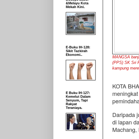
&Melayu Kota
Mekah Kini.
E-Buku IH-128:
Sikit Tazkirah
Ekonomi..
MANGSA banjir
(PPS) SK Sri 
kampung merek
KOTA BHAR
meningkat 
E Buku IH-127:
Kemelut Dalam
pemindaha
Senyum, Tapi
Rakyat
Teraniaya.
Daripada j
di lapan d
Machang, K