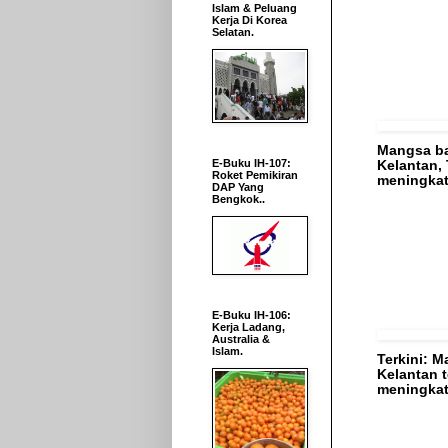
Islam & Peluang
Kerja Di Korea
Selatan.
Mangsa ba
E-Buku IH-107:
Kelantan,
Roket Pemikiran
meningka
DAP Yang
Bengkok..
E-Buku IH-106:
Kerja Ladang,
Australia &
Islam.
Terkini: M
Kelantan 
meningka