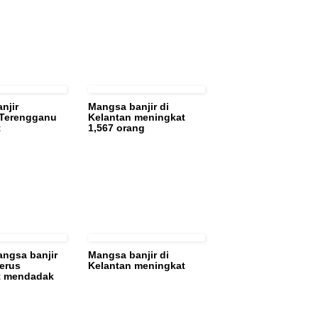
njir
Mangsa banjir di
 Terengganu
Kelantan meningkat
t
1,567 orang
angsa banjir
Mangsa banjir di
terus
Kelantan meningkat
t mendadak