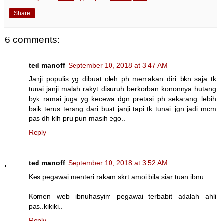
Share
6 comments:
ted manoff
September 10, 2018 at 3:47 AM
Janji populis yg dibuat oleh ph memakan diri..bkn saja tk
tunai janji malah rakyt disuruh berkorban kononnya hutang
byk..ramai juga yg kecewa dgn pretasi ph sekarang..lebih
baik terus terang dari buat janji tapi tk tunai..jgn jadi mcm
pas dh klh pru pun masih ego..
Reply
ted manoff
September 10, 2018 at 3:52 AM
Kes pegawai menteri rakam skrt amoi bila siar tuan ibnu..
Komen web ibnuhasyim pegawai terbabit adalah ahli
pas..kikiki..
Reply