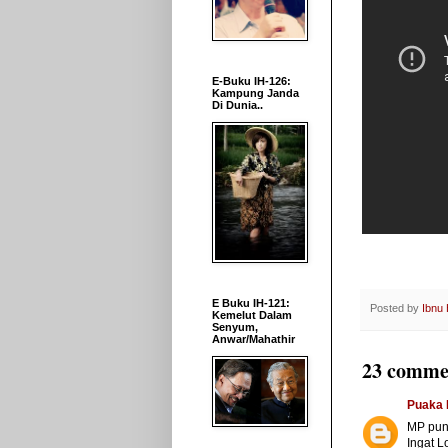
E-Buku IH-126:
Kampung Janda
Di Dunia..
E Buku IH-121:
Posted by
Ibnu
Kemelut Dalam
Senyum,
Anwar/Mahathir
23 comme
Puaka
MP pun
Ingat L