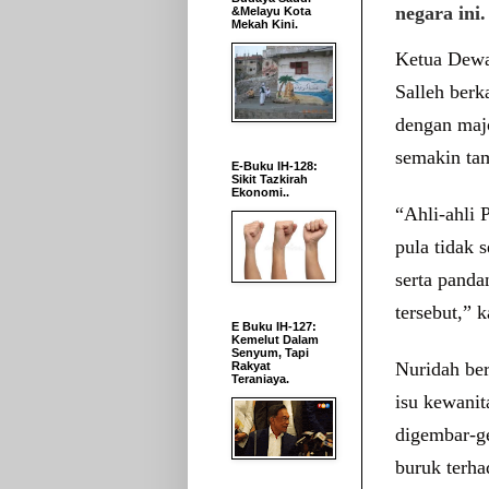
negara ini.
&Melayu Kota
Mekah Kini.
Ketua Dewa
Salleh berk
dengan majo
semakin ta
E-Buku IH-128:
Sikit Tazkirah
Ekonomi..
“Ahli-ahli 
pula tidak 
serta panda
tersebut,” k
E Buku IH-127:
Kemelut Dalam
Senyum, Tapi
Nuridah ber
Rakyat
Teraniaya.
isu kewanit
digembar-g
buruk terha