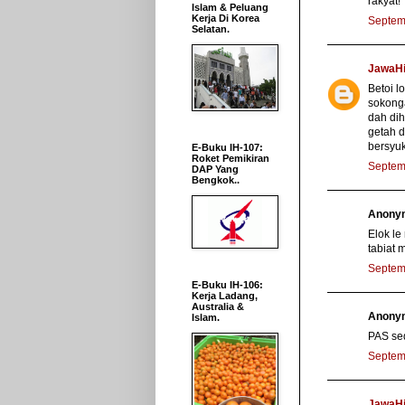
rakyat!
Islam & Peluang
Kerja Di Korea
Septem
Selatan.
JawaHi
Betoi l
sokonga
dah dih
getah d
bersyuk
E-Buku IH-107:
Roket Pemikiran
Septem
DAP Yang
Bengkok..
Anonym
Elok le
tabiat 
Septem
E-Buku IH-106:
Kerja Ladang,
Australia &
Anonym
Islam.
PAS se
Septem
JawaHi