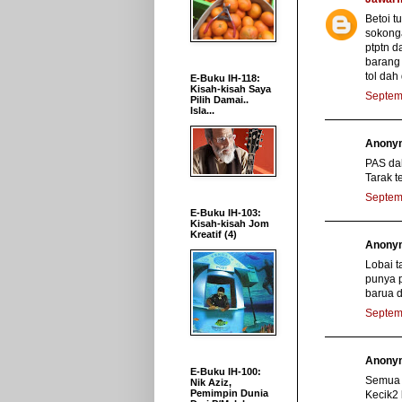
Betoi t
sokonga
ptptn d
barang 
tol dah
E-Buku IH-118:
Kisah-kisah Saya
Septem
Pilih Damai..
Isla...
Anonym
PAS da
Tarak t
Septem
E-Buku IH-103:
Kisah-kisah Jom
Kreatif (4)
Anonym
Lobai t
punya 
barua d
Septem
Anonym
E-Buku IH-100:
Semua a
Nik Aziz,
Pemimpin Dunia
Kecik2 