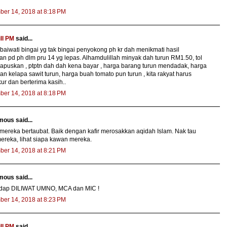
ber 14, 2018 at 8:18 PM
ll PM
said...
obaiwati bingai yg tak bingai penyokong ph kr dah menikmati hasil
n pd ph dlm pru 14 yg lepas. Alhamdulillah minyak dah turun RM1.50, tol
apuskan , ptptn dah dah kena bayar , harga barang turun mendadak, harga
an kelapa sawit turun, harga buah tomato pun turun , kita rakyat harus
ur dan berterima kasih..
ber 14, 2018 at 8:18 PM
ous said...
 mereka bertaubat. Baik dengan kafir merosakkan aqidah Islam. Nak tau
mereka, lihat siapa kawan mereka.
ber 14, 2018 at 8:21 PM
ous said...
dap DILIWAT UMNO, MCA dan MIC !
ber 14, 2018 at 8:23 PM
ll PM
said...