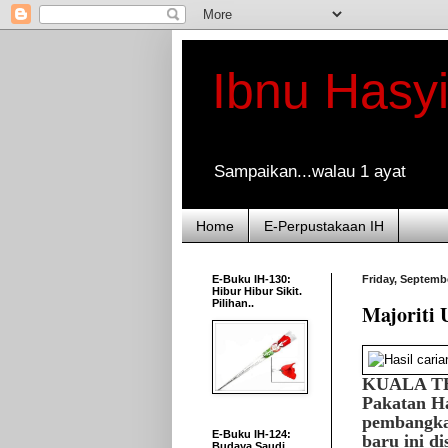
Ibnu Hasy
Sampaikan...walau 1 ayat
Home
E-Perpustakaan IH
E-Buku IH-130:
Friday, Septemb
Hibur Hibur Sikit.
Pilihan..
Majoriti
KUALA TE
Pakatan H
pembangka
E-Buku IH-124:
baru ini d
Budaya Saudi