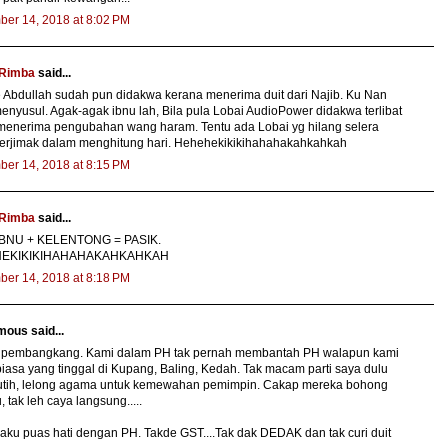
ber 14, 2018 at 8:02 PM
 Rimba
said...
 Abdullah sudah pun didakwa kerana menerima duit dari Najib. Ku Nan
enyusul. Agak-agak ibnu lah, Bila pula Lobai AudioPower didakwa terlibat
menerima pengubahan wang haram. Tentu ada Lobai yg hilang selera
berjimak dalam menghitung hari. Hehehekikikihahahakahkahkah
ber 14, 2018 at 8:15 PM
 Rimba
said...
IBNU + KELENTONG = PASIK.
EKIKIKIHAHAHAKAHKAHKAH
ber 14, 2018 at 8:18 PM
ous said...
ta pembangkang. Kami dalam PH tak pernah membantah PH walapun kami
biasa yang tinggal di Kupang, Baling, Kedah. Tak macam parti saya dulu
putih, lelong agama untuk kemewahan pemimpin. Cakap mereka bohong
, tak leh caya langsung.....
 aku puas hati dengan PH. Takde GST....Tak dak DEDAK dan tak curi duit