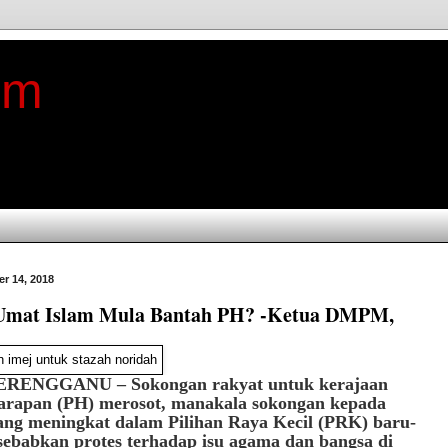
im
er 14, 2018
 Umat Islam Mula Bantah PH? -Ketua DMPM,
RENGGANU – Sokongan rakyat untuk kerajaan
arapan (PH) merosot, manakala sokongan kepada
ng meningkat dalam Pilihan Raya Kecil (PRK) baru-
isebabkan protes terhadap isu agama dan bangsa di