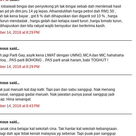
u lobaiwati bingai dan penyokong ph tak bingai sebab dah menikmati hasil
n pd ph dlm.pru 14 yg lepas. Alhamdulillah harga petrol dah RM1.50 ,
ah tak kena bayar , gst 6 % dah dihapuskan dan diganti sst 10 % , harga
turun mendadak , harga getah dan kelapa sawit turun ,harga tomato turun,
 dihapuskan dan kita rakyat wajib bersyukur dan berterima kasih.
ber 14, 2018 at 8:29 PM
ous said...
h jagi Parti Gay, asyik kena LIWAT dengan UMNO, MCA dan MIC hahahaha
eloq....PAS parti BOHONG ...PAS parti anak haram, babi TOGHUT !
ber 14, 2018 at 8:29 PM
ous said...
ak jual maruah kat dap kafir. Tapi pan dan sabu sanggup. Nak menang
pasal, sanggup gadai maruah. Nak jawatan punya pasal sanggup jadi
ap. Hina sesangat.
ber 14, 2018 at 8:43 PM
ous said...
nak cina belajar kat sekolah cina. Tak hantar kat sekolah kebangsaan.
lagi dah ajar tidak kenali malaysia yg sebenar. Tapi puak pan sanggup