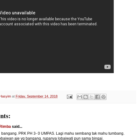
 Hasyim
at
Friday, September 14, 2018
nts:
 Rimba
said...
 bangang. PRK PH 3- 0 UMPAS. Lagi mahu sembang tak mahu tumbang.
obaiwan aje yg bangang, rupanya lobaiwati pun sama bingai.