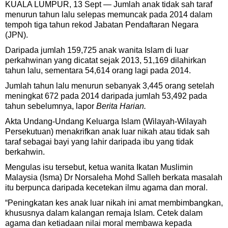
KUALA LUMPUR, 13 Sept — Jumlah anak tidak sah taraf
menurun tahun lalu selepas memuncak pada 2014 dalam
tempoh tiga tahun rekod Jabatan Pendaftaran Negara
(JPN).
Daripada jumlah 159,725 anak wanita Islam di luar
perkahwinan yang dicatat sejak 2013, 51,169 dilahirkan
tahun lalu, sementara 54,614 orang lagi pada 2014.
Jumlah tahun lalu menurun sebanyak 3,445 orang setelah
meningkat 672 pada 2014 daripada jumlah 53,492 pada
tahun sebelumnya, lapor
Berita Harian.
Akta Undang-Undang Keluarga Islam (Wilayah-Wilayah
Persekutuan) menakrifkan anak luar nikah atau tidak sah
taraf sebagai bayi yang lahir daripada ibu yang tidak
berkahwin.
Mengulas isu tersebut, ketua wanita Ikatan Muslimin
Malaysia (Isma) Dr Norsaleha Mohd Salleh berkata masalah
itu berpunca daripada kecetekan ilmu agama dan moral.
“Peningkatan kes anak luar nikah ini amat membimbangkan,
khususnya dalam kalangan remaja Islam. Cetek dalam
agama dan ketiadaan nilai moral membawa kepada