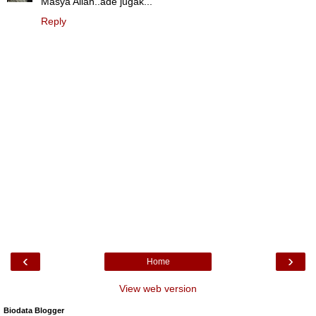
Masya'Allah..ade jugak...
Reply
‹
›
Home
View web version
Biodata Blogger