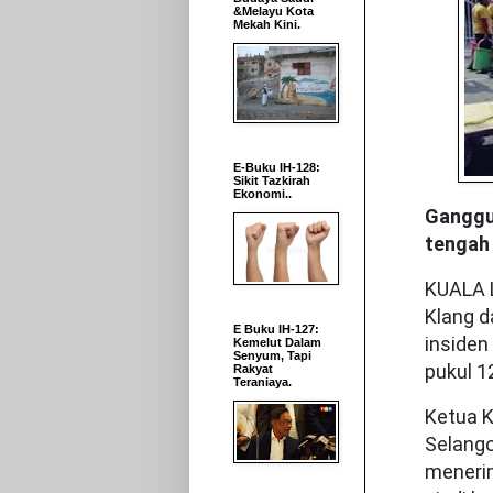
&Melayu Kota
Mekah Kini.
E-Buku IH-128:
Sikit Tazkirah
Ekonomi..
Ganggua
tengah 
KUALA L
Klang 
E Buku IH-127:
insiden
Kemelut Dalam
Senyum, Tapi
pukul 12
Rakyat
Teraniaya.
Ketua K
Selango
menerim