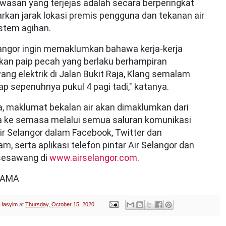
kawasan yang terjejas adalah secara berperingkat
rkan jarak lokasi premis pengguna dan tekanan air
stem agihan.
langor ingin memaklumkan bahawa kerja-kerja
an paip pecah yang berlaku berhampiran
ng elektrik di Jalan Bukit Raja, Klang semalam
iap sepenuhnya pukul 4 pagi tadi," katanya.
, maklumat bekalan air akan dimaklumkan dari
 ke semasa melalui semua saluran komunikasi
ir Selangor dalam Facebook, Twitter dan
am, serta aplikasi telefon pintar Air Selangor dan
sesawang di
www.airselangor.com
.
NAMA
 Hasyim
at
Thursday, October 15, 2020