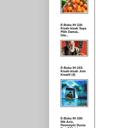
E-Buku IH-118:
Kisah-kisah Saya
Pilih Damai..
Isla...
E-Buku IH-103:
Kisah-kisah Jom
Kreatif (4)
E-Buku IH-100:
Nik Aziz,
Pemimpin Dunia