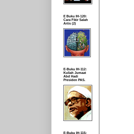
E Buku IH-120:
Cara Fikir Salah
Artis (2)
E-Buku IH-112:
Kuliah Jumaat
Abd Hadi
Presiden PAS.
E-Buku IH-115: