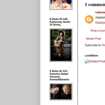
1 commen
Unkno
Adatla
E-Buku IH-126:
Kampung Janda
October
Di Dunia..
Post a Co
Newer Post
Subscribe to:
P
LinkWithin
E Buku IH-121:
Kemelut Dalam
Senyum,
Anwar/Mahathir