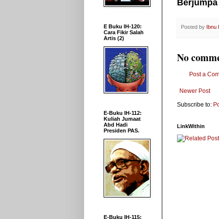
Berjumpa 
E Buku IH-120:
Posted by
Ibnu
Cara Fikir Salah
Artis (2)
No comme
Post a Co
Newer Post
Subscribe to:
P
E-Buku IH-112:
Kuliah Jumaat
Abd Hadi
LinkWithin
Presiden PAS.
E-Buku IH-115: