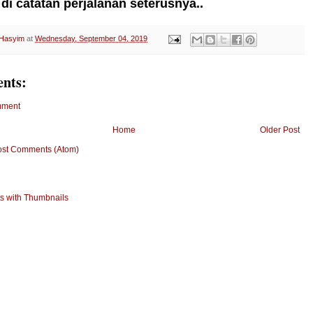
di catatan perjalanan seterusnya..
 Hasyim
at
Wednesday, September 04, 2019
nts:
mment
Home
Older Post
ost Comments (Atom)