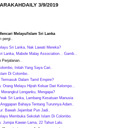
ARAKAHDAILY 3/9/2019
Mencari Melayu/Islam Sri Lanka
 pergi..
layu Sri Lanka, Nak Lawati Mereka?
ri Lanka, Mabole Malay Association... Gamb...
n Perjalanan..
Colombo, Inilah Yang Saya Cari..
slam Di Colombo..
 Termasuk Dalam Tamil Empire?
a: Orang Melayu Hijrah Keluar Dari Kelompo...
u Merangkul Lenganku, Mengapa?
eak Sri Lanka, Lambang Kesatuan Manusia
: Anggapan Bahaya Tentang Turunnya Adam..
ur: Bawah Jejambat Pun Jadi..
layu Membuka Sekolah Islam Di Colombo.
a: Jumpa Kawan Lama, 22 Tahun Lalu.