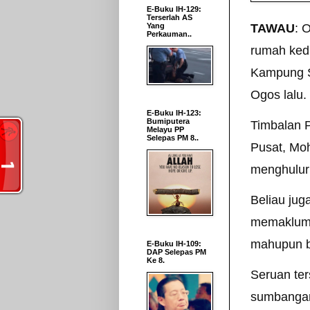
E-Buku IH-129:
Terserlah AS
Yang
TAWAU
: 
Perkauman..
rumah kedi
Kampung Sr
Ogos lalu.
E-Buku IH-123:
Bumiputera
Timbalan 
Melayu PP
Selepas PM 8..
Pusat, Moh
menghulur
Beliau ju
memaklumk
mahupun b
E-Buku IH-109:
DAP Selepas PM
Ke 8.
Seruan ter
sumbangan,