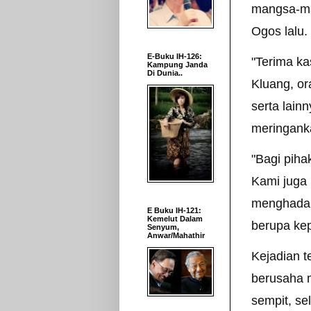
mangsa-man
Ogos lalu.
E-Buku IH-126:
"Terima k
Kampung Janda
Di Dunia..
Kluang, o
serta lai
meringank
"Bagi piha
Kami juga
menghadapi
E Buku IH-121:
Kemelut Dalam
berupa ke
Senyum,
Anwar/Mahathir
Kejadian 
berusaha 
sempit, se