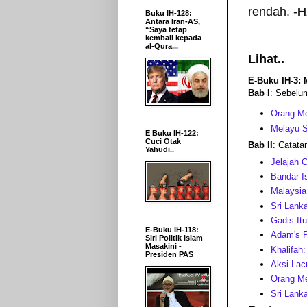
rendah. -
H
Buku IH-128:
Antara Iran-AS,
“Saya tetap
kembali kepada
al-Qura...
Lihat..
E-Buku IH-3: 
Bab I
: Sebelum
Orang Me
Melayu S
E Buku IH-122:
Cuci Otak
Bab II
: Catata
Yahudi..
Jelajah 
Bandar I
Malaysia
Sri Lank
Gadis It
E-Buku IH-118:
Adam's P
Siri Politik Islam
Masakini -
Khalifah
Presiden PAS
Aksi Lac
Orang Me
Sri Lank