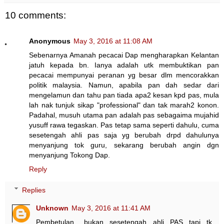
10 comments:
Anonymous
May 3, 2016 at 11:08 AM
Sebenarnya Amanah pecacai Dap mengharapkan Kelantan
jatuh kepada bn. Ianya adalah utk membuktikan pan
pecacai mempunyai peranan yg besar dlm mencorakkan
politik malaysia. Namun, apabila pan dah sedar dari
mengelamun dan tahu pan tiada apa2 kesan kpd pas, mula
lah nak tunjuk sikap "professional" dan tak marah2 konon.
Padahal, musuh utama pan adalah pas sebagaima mujahid
yusuff rawa tegaskan. Pas tetap sama seperti dahulu, cuma
sesetengah ahli pas saja yg berubah drpd dahulunya
menyanjung tok guru, sekarang berubah angin dgn
menyanjung Tokong Dap.
Reply
Replies
Unknown
May 3, 2016 at 11:41 AM
Pembetulan.. bukan sesetengah ahli PAS tapi tk