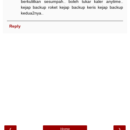
berkulitkan sesumpah.. boleh tukar kaler anytime..
kejap backup roket kejap backup keris kejap backup
kedua2nya..
Reply
‹
›
Home