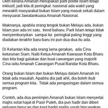
Oleh kerana Amanah merupakan parti politik Islam tetapi
inklusif, jadi kita di peringkat nasional ada wakil yang
mewakili masyarakat bukan Islam yang masuk sekali dalam
mesyuarat Jawatankuasa Amanah Nasional.
Maknanya, apabila orang tengok bukan Melayu ada, bukan
Islam pun ada ini satu, trend baharu. Parti Islam tetapi tidak
menyembunyikan sampai ke peringkat paling tinggi yang
diadakan terakhir baru-baru ini pun dua-dua itu ada.
Di Kelantan kita ada orang lama gerakan, ada Cina
keturunan Siam. Naib Ketua Amanah Kawasan Kota Bharu
dan kita bagi galakan dan buat cawangan yang majoriti
Cina iaitu Amanah Cawangan Pusat Bandar Kota Bharu.
Orang bukan Islam dan bukan Melayu dalam Amanah ini
tidak ada masalah. Apabila dia jadi ahli, dia boleh ikuti
semua program kita. Tidak ada pengasingan dalam semua
program.
Contoh, ada dua pemimpin Amanah bukan Islam menyertai
majlis solat hajat di Pasir Puteh, dia pun hadir dan diberi
peluang berucap dan turut hadiri majlis usrah bincangkan