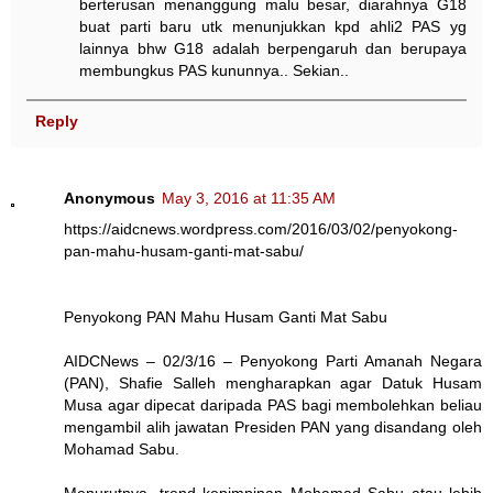
berterusan menanggung malu besar, diarahnya G18
buat parti baru utk menunjukkan kpd ahli2 PAS yg
lainnya bhw G18 adalah berpengaruh dan berupaya
membungkus PAS kununnya.. Sekian..
Reply
Anonymous
May 3, 2016 at 11:35 AM
https://aidcnews.wordpress.com/2016/03/02/penyokong-
pan-mahu-husam-ganti-mat-sabu/
Penyokong PAN Mahu Husam Ganti Mat Sabu
AIDCNews – 02/3/16 – Penyokong Parti Amanah Negara
(PAN), Shafie Salleh mengharapkan agar Datuk Husam
Musa agar dipecat daripada PAS bagi membolehkan beliau
mengambil alih jawatan Presiden PAN yang disandang oleh
Mohamad Sabu.
Menurutnya, trend kepimpinan Mohamad Sabu atau lebih