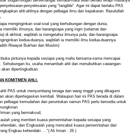
ntuk slogan-slogan bersemangat semata-mata telah berlalu tetapi masanya
i penyelesaian-penyelesaian yang "tangible". Agar ini dapat berlaku PAS
gkapkan ahli-ahlinya dengan pelbagai ilmu dan kepakaran. Rasulullah
a,
iapa menginginkan soal-soal yang berhubungan dengan dunia,
ia memiliki ilmunya; dan barangsiapa yang ingin (selamat dan
a) di akhirat, wajiblah ia mengetahui ilmunya pula; dan barangsiapa
ginginkan kedua-duanya, wajiblah ia memiliki ilmu kedua-duannya
Hadith Riwayat Bukhari dan Muslim)
buka pintunya kepada sesiapa yang mahu bersama-sama mencapai
ut. Sehubungan itu, usaha menambah ahli dan menubuhkan cawangan-
akan dipertingkatkan.
N KOMITMEN AHLI.
-ahli PAS untuk menyumbang tenaga dan wang ringgit yang dikagumi
an akan dipertegaskan kembali. Walaupun hari ini PAS berada di dalam
an pelbagai kemudahan dan peruntukan namun PAS perlu bersedia untuk
mungkinan.
firman yang bermaksud,
gkaulah yang memberi kuasa pemerintahan kepada sesiapa yang
ehendaki, dan Engkaulah yang mencabut kuasa pemerintahan dari
ang Engkau kehendaki....."( Ali Imran : 26 )