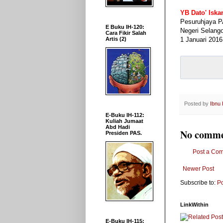
YB Dato' Isk
Pesuruhjaya 
E Buku IH-120:
Negeri Selango
Cara Fikir Salah
1 Januari 2016
Artis (2)
Posted by
Ibnu
E-Buku IH-112:
Kuliah Jumaat
Abd Hadi
No comme
Presiden PAS.
Post a Co
Newer Post
Subscribe to:
P
LinkWithin
E-Buku IH-115: