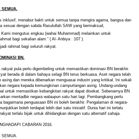
K SEMUA.
s inklusif, menabur bakti untuk semua tanpa mengira agama, bangsa dan
. Ia sesuai dengan sabda Rasulullah SAW yang bermaksud,
h Kami mengutus engkau (wahai Muhammad) melainkan untuk
ahmat bagi sekalian alam.” ( Al- Anbiya : 107 ).
di rahmat bagi seluruh rakyat.
OMINASI BN.
 rakyat pula perlu digembeling untuk memastikan dominasi BN berakhir.
yat berada di dalam bahaya selagi BN terus berkuasa. Aset negara telah
n asing dan mereka dibenarkan menguasai industri yang kritikal. Ini sekali
an negara kepada kemungkinan campurtangan asing. Undang-undang
ubal untuk memastikan kebangkitan rakyat dapat disekat. Sebenarnya BN
biarkan mentadbir negara walaupun satu hari lagi. Pembangkang perlu
la bagaimana penguasaan BN ini boleh berakhir. Pengalaman di negara-
unjukkan boleh terdapat lebih dari satu inisiatif. Dunia hari ini terlalu
akyat terlalu bijak untuk dihidangkan dengan satu alternatif sahaja.
NGHADAPI CABARAN 2016.
K SEMUA.