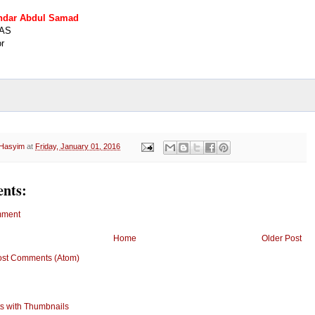
andar Abdul Samad
PAS
r
 Hasyim
at
Friday, January 01, 2016
nts:
mment
Home
Older Post
ost Comments (Atom)