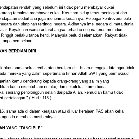
endapatan rendah yang sebelum ini tidak perlu membayar cukai
karang terpaksa membayar cukai. Kos sara hidup terus meningkat dan
endapatan sederhana juga menerima kesannya. Pelbagai kontroversi pula
negara dan pimpinan tertinggi negara. Akibatnya imej negara di mata dunia
rcalar. Keyakinan warga antarabangsa terhadap negara terus merudum.
i Ringgit berlaku tanpa henti. Malaysia perlu diselamatkan. Rakyat tidak
n tanpa pembelaan.
KAN BERDIAM DIRI.
 akan sama sekali redha atau berdiam diri. Islam mengajar kita agar tidak
ada mereka yang zalim sepertimana firman Allah SWT yang bermaksud,
ganlah kamu cenderung kepada orang-orang yang zalim yang
kan kamu disentuh api neraka, dan sekali-kali kamu tiada
i seorang penolongpun selain daripada Allah, kemudian kamu tidak
ri pertolongan." ( Hud : 113 )
6, sama ada di dalam kerajaan atau di luar kerajaan PAS akan kekal
-agenda membela nasib rakyat.
AN YANG "TANGIBLE".