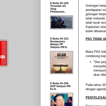
E-Buku IH-129:
Golongan berp
Terserlah AS
Yang
pendapatan se
Perkauman..
golongan berp
telah melanda 
telah teruk te
Kejatuhan nila
boleh dibiarka
E-Buku IH-123:
PAS TIDAK A
Bumiputera
Melayu PP
Selepas PM 8..
Maka PAS tidak
cenderung kep
"Dan jan
menyebab
mempunya
akan dibe
E-Buku IH-109:
Pada tahun 201
DAP Selepas PM
dengan agenda
Ke 8.
PENYELESAI