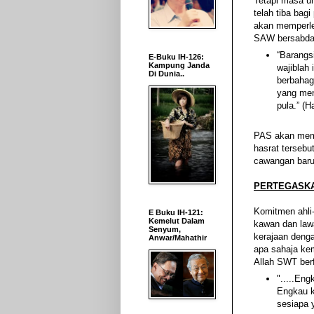
Tetapi masa u
telah tiba bag
akan memperlen
SAW bersabd
“Barangs
E-Buku IH-126:
Kampung Janda
wajiblah 
Di Dunia..
berbahagi
yang men
pula.” (
PAS akan mem
hasrat terseb
cawangan baru 
PERTEGASKA
Komitmen ahli
E Buku IH-121:
Kemelut Dalam
kawan dan law
Senyum,
kerajaan deng
Anwar/Mahathir
apa sahaja ke
Allah SWT ber
".....En
Engkau k
sesiapa y