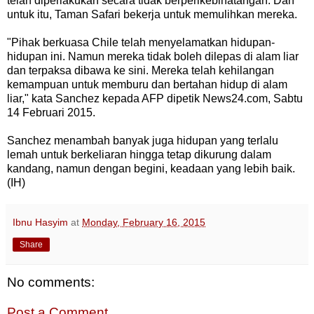
telah
diperlakukan
secara
tidak
berperikebinatangan
.
Dan
untuk
itu
,
Taman
Safari
bekerja
untuk
memulihkan
mereka
.
"
Pihak berkuasa
Chile
telah
menyelamatkan
hidupan
-
hidupan
ini
.
Namun
mereka
tidak
boleh
dilepas
di
alam
liar
dan
terpaksa
dibawa
ke
sini
.
Mereka
telah
kehilangan
kemampuan
untuk
memburu
dan
bertahan
hidup
di
alam
liar
,"
kata
Sanchez
kepada
AFP
dipetik
News24.com
,
Sabtu
14
Februari
2015
.
Sanchez
menambah
banyak
juga
hidupan
yang
terlalu
lemah
untuk
berkeliaran
hingga
tetap
dikurung
dalam
kandang
,
namun
dengan
begini,
keadaan
yang
lebih
baik
.
(
IH)
Ibnu Hasyim
at
Monday, February 16, 2015
Share
No comments:
Post a Comment