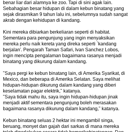
benar
liar
dari
alamnya ke zoo. Tapi di sini agak lain.
Sebahagian
besar
hidupan
di
dalam
kebun
binatang
yang
sejak
dirasmikan
9
tahun
lalu
ini,
sebelumnya
sudah
sangat
akrab
dengan
kehidupan
di
kandang
.
Kini
mereka
dibiarkan
berkeliaran
seperti
di
habitat
.
Sementara
para
pengunjung
yang
ingin
menyaksikan
mereka
perlu
naik
kereta
yang
direka
seperti
`
kandang
berjalan'
.
Pengarah
Taman
Safari
,
Ivan
Sanchez
Lobos
,
ingin
mencipta
pengalaman
bagaimana
rasanya
menjadi
binatang
yang
dikurung
dalam
kandang
.
"
Saya
pergi
ke
kebun
binatang
lain
,
di
Amerika
Syarikat
,
di
Mexico
,
dan
beberapa
di
Amerika
Selatan
.
Saya
melihat
hidupan
-
hidupan
dikurung
dalam
kandang
yang
diberi
keselamatan
pagar
elektrik
,"
katanya
.
"
Saya
tidak
mahu
itu
,
saya
ingin
hidupan
-
hidupan
jinak
menjadi
aktif
sementara
pengunjung
boleh
merasakan
bagaimana
rasanya
dikurung
dalam
kandang
,"
katanya
.
Kebun
binatang
seluas
2
hektar
ini
mengambil
singa
,
beruang
,
monyet
dan
gajah
dari
sarkas
di
mana
mereka