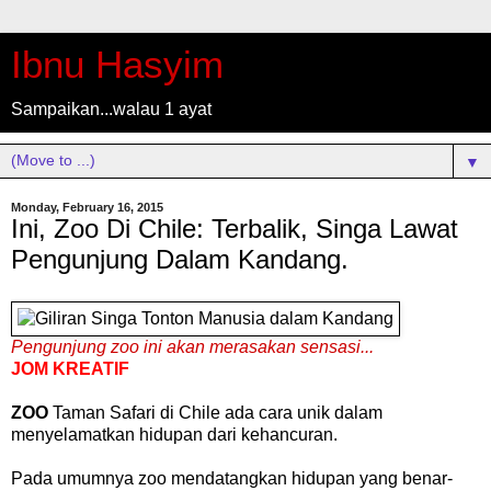
Ibnu Hasyim
Sampaikan...walau 1 ayat
▼
Monday, February 16, 2015
Ini, Zoo Di Chile: Terbalik, Singa Lawat
Pengunjung Dalam Kandang.
Pengunjung
zoo
ini akan
merasakan
sensasi
...
JOM KREATIF
ZOO
Taman
Safari
di
Chile
ada
cara
unik
dalam
menyelamatkan
hidupan
dari
kehancuran
.
Pada
umumnya
zoo
mendatangkan
hidupan
yang
benar
-