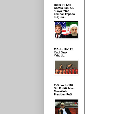
Buku IH-128:
Antara Iran-AS,
“Saya tetap
kembali kepada
al-Qura...
E Buku IH-122:
Cuci Otak
Yahudi..
E-Buku IH-118:
Siri Politik Islam
Masakini -
Presiden PAS