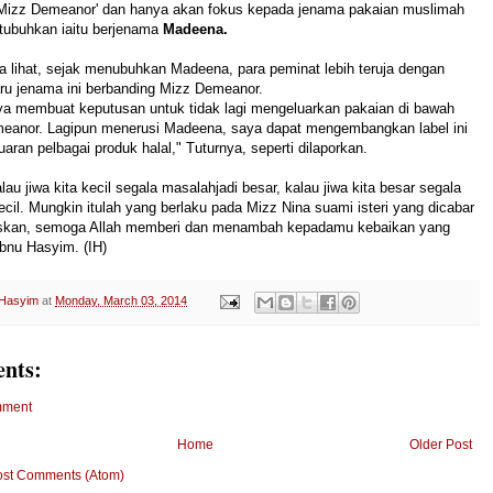
u 'Mizz Demeanor' dan hanya akan fokus kepada jenama pakaian muslimah
itubuhkan iaitu berjenama
Madeena.
 lihat, sejak menubuhkan Madeena, para peminat lebih teruja dengan
ru jenama ini berbanding Mizz Demeanor.
aya membuat keputusan untuk tidak lagi mengeluarkan pakaian di bawah
meanor. Lagipun menerusi Madeena, saya dapat mengembangkan label ini
aran pelbagai produk halal," Tuturnya, seperti dilaporkan.
lau jiwa kita kecil segala masalahjadi besar, kalau jiwa kita besar segala
ecil. Mungkin itulah yang berlaku pada Mizz Nina suami isteri yang dicabar
skan, semoga Allah memberi dan menambah kepadamu kebaikan
yang
bnu Hasyim. (IH)
 Hasyim
at
Monday, March 03, 2014
nts:
mment
Home
Older Post
ost Comments (Atom)