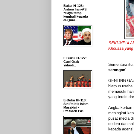
Buku IH-128:
Antara Iran-AS,
“Saya tetap
kembali kepada
al-Qura...
SEKUMPULAN le
Khoussa yang b
E Buku IH-122:
Cuci Otak
Sementara itu,
Yahudi..
serangan
'
GENTING GAZA 
biarpun usaha 
memasuki hari
yang terdiri d
E-Buku IH-118:
Siri Politik Islam
Angka korban t
Masakini -
Presiden PAS
meningkat kep
pusat media d
cedera dan sal
kepada agensi