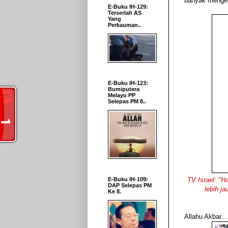
banyak mengen
E-Buku IH-129:
Terserlah AS
Yang
Perkauman..
E-Buku IH-123:
Bumiputera
Melayu PP
Selepas PM 8..
E-Buku IH-109:
TV Israel:
"Ha
DAP Selepas PM
lebih j
Ke 8.
Allahu Akbar...