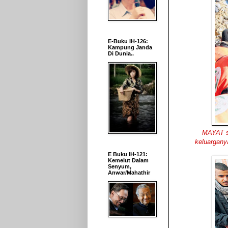
E-Buku IH-126:
Kampung Janda
Di Dunia..
MAYAT se
keluargany
E Buku IH-121:
Kemelut Dalam
Senyum,
Anwar/Mahathir