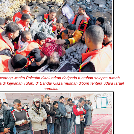
orang wanita Palestin dikeluarkan daripada runtuhan selepas rumah
a di kejiranan Tufah, di Bandar Gaza musnah dibom tentera udara Israel
semalam.