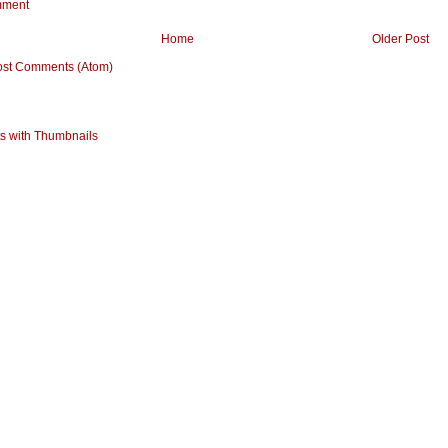
mment
Home
Older Post
ost Comments (Atom)