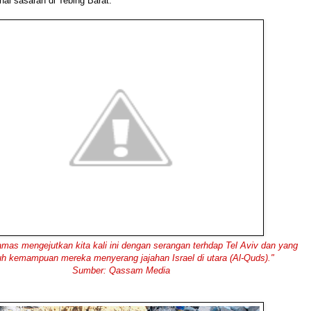
ai sasaran di Tebing Barat.
mas mengejutkan kita kali ini dengan serangan terhdap Tel Aviv dan yang
auh kemampuan mereka menyerang jajahan Israel di utara (Al-Quds)."
Sumber: Qassam Media