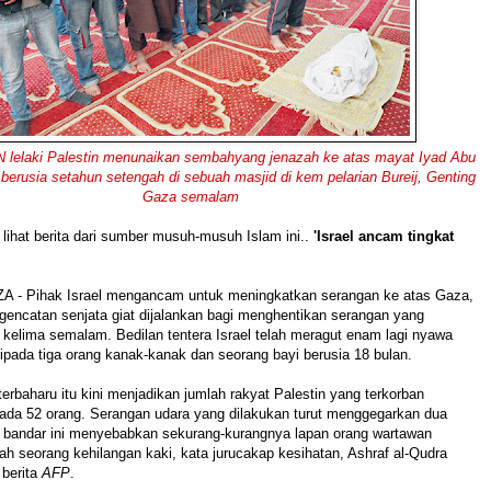
laki Palestin menunaikan sembahyang jenazah ke atas mayat Iyad Abu
erusia setahun setengah di sebuah masjid di kem pelarian Bureij, Genting
Gaza semalam
 lihat berita dari sumber musuh-musuh Islam ini..
'Israel ancam tingkat
- Pihak Israel mengancam untuk meningkatkan serangan ke atas Gaza,
gencatan senjata giat dijalankan bagi menghentikan serangan yang
 kelima semalam.
Bedilan tentera Israel telah meragut enam lagi nyawa
aripada tiga orang kanak-kanak dan seorang bayi berusia 18 bulan.
erbaharu itu kini menjadikan jumlah rakyat Palestin yang terkorban
ada 52 orang.
Serangan udara yang dilakukan turut menggegarkan dua
i bandar ini menyebabkan sekurang-kurangnya lapan orang wartawan
ah seorang kehilangan kaki, kata jurucakap kesihatan, Ashraf al-Qudra
 berita
AFP
.