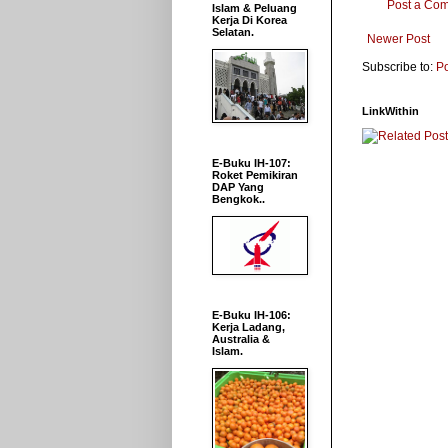
Post a Co
Islam & Peluang
Kerja Di Korea
Selatan.
Newer Post
Subscribe to:
P
LinkWithin
E-Buku IH-107:
Roket Pemikiran
DAP Yang
Bengkok..
E-Buku IH-106:
Kerja Ladang,
Australia &
Islam.