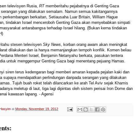
sen televisyen Rusia,
RT
memberitahu pejabatnya di Genting Gaza
 serangan yang dilakukan semalam. Namun semua kakitangannya
m
perkembangan berkaitan, Setiausaha Luar Britain, William Hague
n, tindakan Israel menceroboh Genting Gaza akan menyebabkan simpati
masyarakat antarabangsa terhadap Israel hilang.
(Bukan kerna tindakan
H)
tahu stesen televisyen
Sky News
, korban orang awam akan meningkat
darat dilakukan dan ia hanya memanjangkan tempoh konflik.
Komen beliau
Perdana Menteri Israel, Benjamin Netanyahu berkata, pasukan tentera
edia untuk menggempur Genting Gaza bagi menentang pejuang Hamas.
unyi siren terus kedengaran bagi memberi amaran kepada pejalan kaki dan
a supaya mendapatkan perlindungan daripada serangan yang dilakukan
Hamas.
Tujuh buah roket telah dilancarkan ke arah Tel Aviv sejak Khamis
padanya meletup di laut, tiga lagi dipintas oleh sistem perisai Iron Dome dan
enai kawasan lapang. - Agensi
 Hasyim
at
Monday, November 19, 2012
nts: