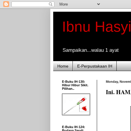
Ibnu Hasy
Sampaikan...walau 1 ayat
Home
E-Perpustakaan IH
E-Buku IH-130:
Monday, Novemb
Hibur Hibur Sikit.
Pilihan..
Ini. HAMA
E-Buku IH-124:
Budaya Saudi