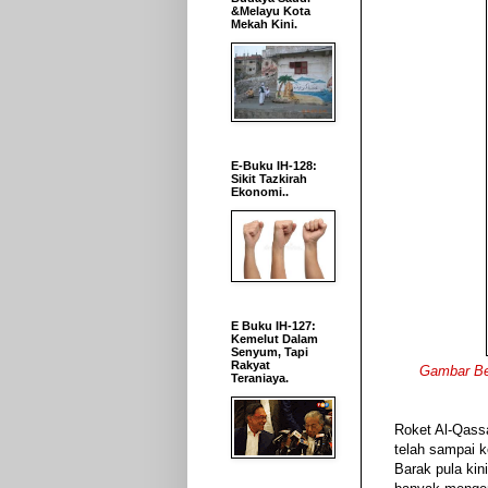
&Melayu Kota
Mekah Kini.
E-Buku IH-128:
Sikit Tazkirah
Ekonomi..
E Buku IH-127:
Kemelut Dalam
Senyum, Tapi
Rakyat
Gambar Be
Teraniaya.
R
oket Al-Qass
telah sampai 
Barak pula kin