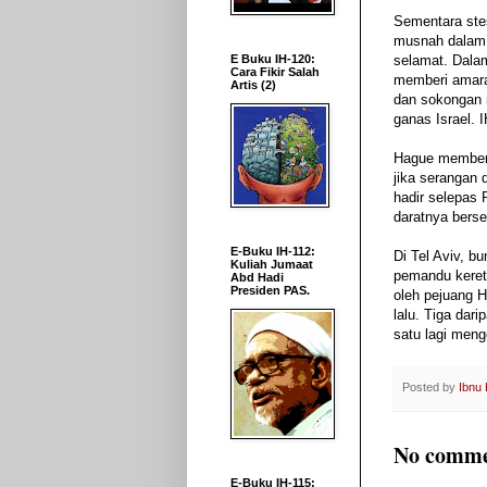
Sementara ste
musnah dalam
E Buku IH-120:
selamat
.
Dala
Cara Fikir Salah
memberi amara
Artis (2)
dan sokongan 
ganas Israel. I
Hague memberi
jika serangan 
hadir selepas 
daratnya bers
E-Buku IH-112:
Di Tel Aviv, b
Kuliah Jumaat
pemandu keret
Abd Hadi
Presiden PAS.
oleh pejuang 
lalu. Tiga dari
satu lagi meng
Posted by
Ibnu
No comme
E-Buku IH-115: