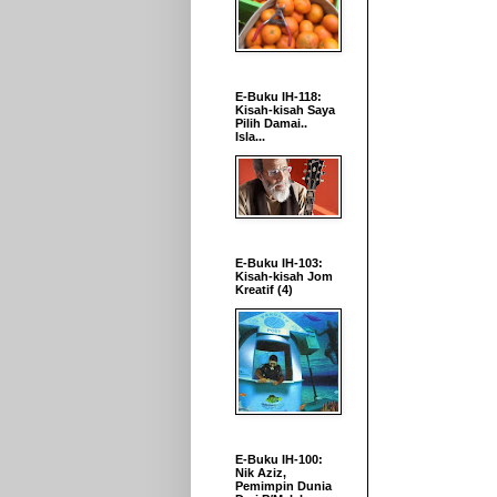
E-Buku IH-118:
Kisah-kisah Saya
Pilih Damai..
Isla...
E-Buku IH-103:
Kisah-kisah Jom
Kreatif (4)
E-Buku IH-100:
Nik Aziz,
Pemimpin Dunia