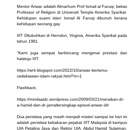
Mentor Anwar adalah Almarhum Prof Ismail al Faruqi, bekas
Professor of Religion di Universiti Temple Amerika Syarikat.
Kehidupan suami isteri Ismail Al Faruqi dibunuh kerana
kehidupan seorang gay
IIIT Ditubuhkan di Herndon, Virginia, Amerika Syarikat pada
tahun 1981.
"Kami juga sempat berbincang mengenai prestasi dan
halatuju IIIT.
https://wrlr.blogspot.com/2022/10/anwar-bertemu-
cedekiawan-islam-rakyat.html?m=1
Flashback..
https://mindaaidc.wordpress.com/2009/03/21/meraikan-dr-
a-hamid-dan-dr-jamaltersingkap-episod-anwar-iiit/
Dua peristiwa yang masih menjadi misteri sampai ke hari ini
adalah peristiwa kebakaran pejabat IIIT Malaysia di kampus
UIA Petaling Jaya dan Rektor UIA, Abdul Hamid Sulaiman,