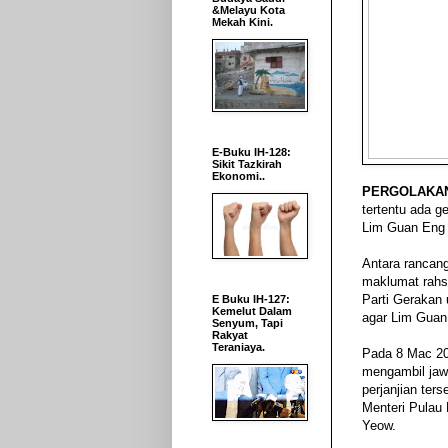
&Melayu Kota
Mekah Kini.
E-Buku IH-128:
Sikit Tazkirah
Ekonomi..
PERGOLAKA
tertentu ada 
Lim Guan Eng 
Antara rancang
maklumat rahs
Parti Gerakan
E Buku IH-127:
Kemelut Dalam
agar Lim Guan
Senyum, Tapi
Rakyat
Teraniaya.
Pada 8 Mac 20
mengambil jaw
perjanjian te
Menteri Pulau
Yeow.