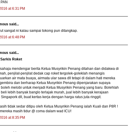
 PAN
 2016 at 6:31 PM
ous said...
t sangat ni kalau sampai tokong pun ditangkap.
 2016 at 6:48 PM
ous said...
Sarkis Roket
sahaja mendengar berita Ketua Musyrikin Penang ditahan dan didakwa di
h, penjilat-penjilat dedak cap roket tergolek-goleklah menangis
arkan air mata buaya, airmata ular sawa dll tetapi di dalam hati mereka
 gembira dan berharap Ketua Musyrikin Penang dipenjarakan supaya
boleh melobi untuk menjadi Ketua Musyrikin Penang yang baru. Bolehlah
beli lebih banyak banglo terlajak murah, jual lebih banyak kerajaan
Singapork dll, buat kertas kerja dengan harga ratus juta ringgit.
sih tidak sedar ditipu oleh Ketua Musyrikin Penang ialah Kuali dan P8R !
 mereka masih tidur @ coma dalam wad ICU!
 2016 at 8:35 PM