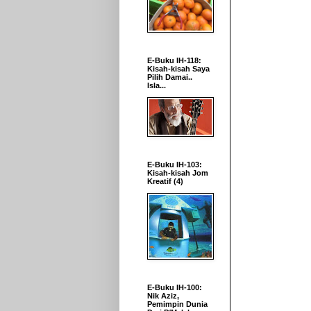
E-Buku IH-118:
Kisah-kisah Saya
Pilih Damai..
Isla...
E-Buku IH-103:
Kisah-kisah Jom
Kreatif (4)
E-Buku IH-100:
Nik Aziz,
Pemimpin Dunia