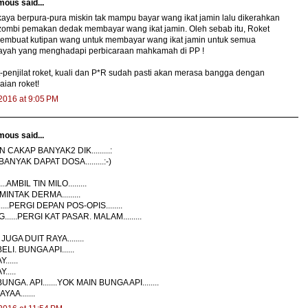
ous said...
aya berpura-pura miskin tak mampu bayar wang ikat jamin lalu dikerahkan
zombi pemakan dedak membayar wang ikat jamin. Oleh sebab itu, Roket
membuat kutipan wang untuk membayar wang ikat jamin untuk semua
ayah yang menghadapi perbicaraan mahkamah di PP !
t-penjilat roket, kuali dan P*R sudah pasti akan merasa bangga dengan
ian roket!
 2016 at 9:05 PM
ous said...
 CAKAP BANYAK2 DIK.........:
ANYAK DAPAT DOSA.........:-)
...AMBIL TIN MILO.........
INTAK DERMA.........
......PERGI DEPAN POS-OPIS........
.....PERGI KAT PASAR. MALAM.........
JUGA DUIT RAYA........
ELI. BUNGA API......
.....
....
UNGA. API.......YOK MAIN BUNGA API........
YAA.......