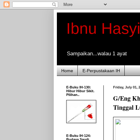
Ibnu Hasy
Sampaikan...walau 1 ayat
Home
E-Perpustakaan IH
E-Buku IH-130:
Friday, July 01, 
Hibur Hibur Sikit.
Pilihan..
G/Eng Kh
Tinggal 
E-Buku IH-124:
Budaya Saudi