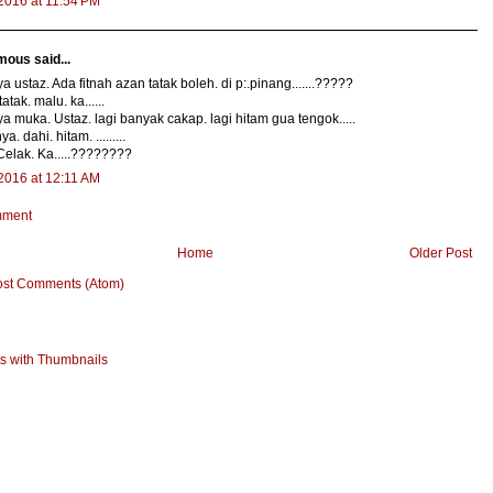
 2016 at 11:54 PM
ous said...
a ustaz. Ada fitnah azan tatak boleh. di p:.pinang.......?????
tatak. malu. ka......
a muka. Ustaz. lagi banyak cakap. lagi hitam gua tengok.....
a. dahi. hitam. .........
Celak. Ka.....????????
 2016 at 12:11 AM
mment
Home
Older Post
ost Comments (Atom)