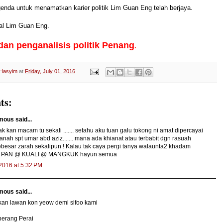
nda untuk menamatkan karier politik Lim Guan Eng telah berjaya.
al Lim Guan Eng.
dan penganalisis politik Penang
.
 Hasyim
at
Friday, July 01, 2016
ts:
ous said...
ak kan macam tu sekali ....... setahu aku tuan galu tokong ni amat dipercayai
anah spt umar abd aziz....... mana ada khianat atau terbabit dgn rasuah
ebesar zarah sekalipun ! Kalau tak caya pergi tanya walaunta2 khadam
 PAN @ KUALI @ MANGKUK hayun semua
 2016 at 5:32 PM
ous said...
kan lawan kon yeow demi sifoo kami
berang Perai