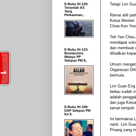
Tetapi Lim Gua
E-Buku IH-129:
Terserlah AS
Yang
Ramai ahli pa
Perkauman..
Ketua Menteri
Chow Kon Yeo
Teh Yee Cheu 
mendapat soko
dan membuat c
E-Buku IH-123:
dihadkan kepad
Bumiputera
Melayu PP
Selepas PM 8..
Umum mengetah
Organisasi DA
bermula.
Lim Guan Eng 
beliau sudah m
adalah pengga
dan juga Ketua
E-Buku IH-109:
tamat tempoh.
DAP Selepas PM
Ke 8.
Ini bermakna 
nanti. Lim Gu
Pinang yang me