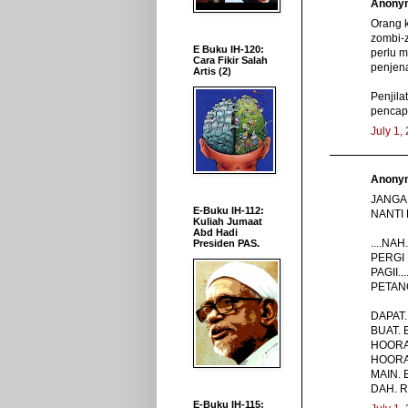
Anonym
Orang k
zombi-
E Buku IH-120:
perlu 
Cara Fikir Salah
penjen
Artis (2)
Penjila
pencapa
July 1,
Anonym
JANGAN
E-Buku IH-112:
NANTI B
Kuliah Jumaat
Abd Hadi
....NAH.
Presiden PAS.
PERGI M
PAGII..
PETANG.
DAPAT. 
BUAT. B
HOORAY.
HOORAY.
MAIN. B
DAH. RA
E-Buku IH-115: