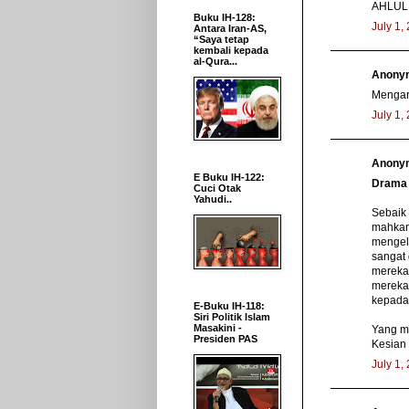
AHLUL
Buku IH-128:
July 1,
Antara Iran-AS,
“Saya tetap
kembali kepada
al-Qura...
Anonym
Mengaru
July 1,
Anonym
E Buku IH-122:
Drama 
Cuci Otak
Yahudi..
Sebaik 
mahkama
mengelu
sangat
mereka 
mereka 
kepada 
E-Buku IH-118:
Siri Politik Islam
Masakini -
Yang ma
Presiden PAS
Kesian
July 1,