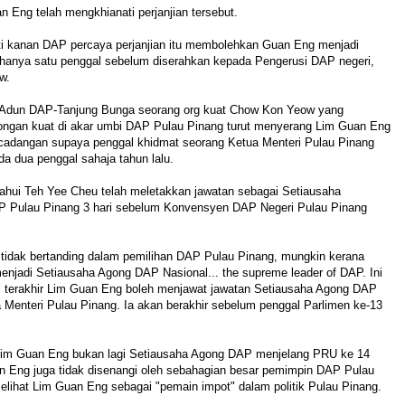
n Eng telah mengkhianati perjanjian tersebut.
rti kanan DAP percaya perjanjian itu membolehkan Guan Eng menjadi
 hanya satu penggal sebelum diserahkan kepada Pengerusi DAP negeri,
w.
Adun DAP-Tanjung Bunga seorang org kuat Chow Kon Yeow yang
ngan kuat di akar umbi DAP Pulau Pinang turut menyerang Lim Guan Eng
adangan supaya penggal khidmat seorang Ketua Menteri Pulau Pinang
a dua penggal sahaja tahun lalu.
ui Teh Yee Cheu telah meletakkan jawatan sebagai Setiausaha
P Pulau Pinang 3 hari sebelum Konvensyen DAP Negeri Pulau Pinang
tidak bertanding dalam pemilihan DAP Pulau Pinang, mungkin kerana
enjadi Setiausaha Agong DAP Nasional... the supreme leader of DAP. Ini
l terakhir Lim Guan Eng boleh menjawat jawatan Setiausaha Agong DAP
 Menteri Pulau Pinang. Ia akan berakhir sebelum penggal Parlimen ke-13
Lim Guan Eng bukan lagi Setiausaha Agong DAP menjelang PRU ke 14
an Eng juga tidak disenangi oleh sebahagian besar pemimpin DAP Pulau
lihat Lim Guan Eng sebagai "pemain impot" dalam politik Pulau Pinang.