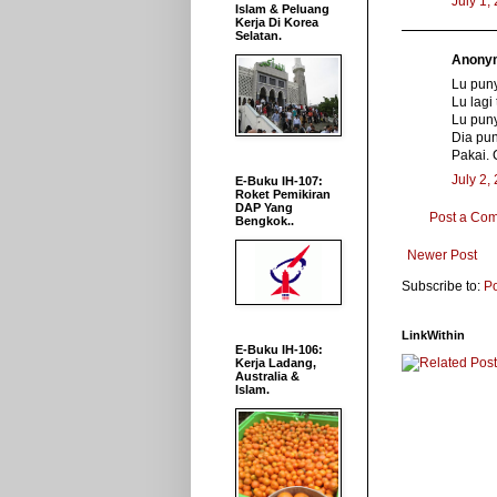
July 1,
Islam & Peluang
Kerja Di Korea
Selatan.
Anonym
Lu puny
Lu lagi 
Lu puny
Dia puny
Pakai. 
July 2,
E-Buku IH-107:
Roket Pemikiran
DAP Yang
Post a Co
Bengkok..
Newer Post
Subscribe to:
P
LinkWithin
E-Buku IH-106:
Kerja Ladang,
Australia &
Islam.