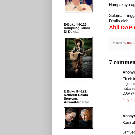
Nampaknya age
Selamat Tingg
Ditulis oleh :
E-Buku IH-126:
Ahli DAP 
Kampung Janda
Di Dunia..
Posted by
Ibnu
7 commen
Anonym
Eh eh t
lagi am
hatta s
E Buku IH-121:
DAP @
Kemelut Dalam
Senyum,
July 1,
Anwar/Mahathir
Anonym
Kami a
Jeff Se