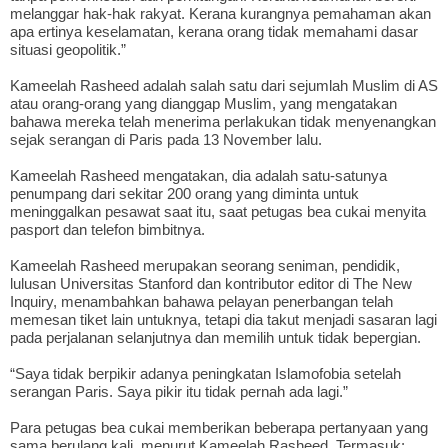
melanggar hak-hak rakyat. Kerana kurangnya pemahaman akan
apa ertinya keselamatan, kerana orang tidak memahami dasar
situasi geopolitik.”
Kameelah Rasheed adalah salah satu dari sejumlah Muslim di AS
atau orang-orang yang dianggap Muslim, yang mengatakan
bahawa mereka telah menerima perlakukan tidak menyenangkan
sejak serangan di Paris pada 13 November lalu.
Kameelah Rasheed mengatakan, dia adalah satu-satunya
penumpang dari sekitar 200 orang yang diminta untuk
meninggalkan pesawat saat itu, saat petugas bea cukai menyita
pasport dan telefon bimbitnya.
Kameelah Rasheed merupakan seorang seniman, pendidik,
lulusan Universitas Stanford dan kontributor editor di The New
Inquiry, menambahkan bahawa pelayan penerbangan telah
memesan tiket lain untuknya, tetapi dia takut menjadi sasaran lagi
pada perjalanan selanjutnya dan memilih untuk tidak bepergian.
“Saya tidak berpikir adanya peningkatan Islamofobia setelah
serangan Paris. Saya pikir itu tidak pernah ada lagi.”
Para petugas bea cukai memberikan beberapa pertanyaan yang
sama berulang kali, menurut Kameelah Rasheed. Termasuk: