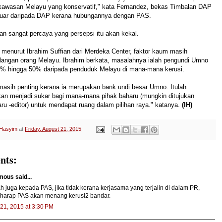
awasan Melayu yang konservatif," kata Fernandez, bekas Timbalan DAP
luar daripada DAP kerana hubungannya dengan PAS.
kan sangat percaya yang persepsi itu akan kekal.
, menurut
Ibrahim Suffian dari Merdeka Center, f
aktor kaum masih
alangan orang Melayu.
Ibrahim berkata, masalahnya ialah pengundi Umno
 hingga 50% daripada penduduk Melayu di mana-mana kerusi.
masih penting kerana ia merupakan bank undi besar Umno. Itulah
kan menjadi sukar bagi mana-mana pihak baharu (mungkin ditujukan
aru -editor) untuk mendapat ruang dalam pilihan raya." katanya.
(IH)
 Hasyim
at
Friday, August 21, 2015
nts:
ous said...
 juga kepada PAS, jika tidak kerana kerjasama yang terjalin di dalam PR,
 harap PAS akan menang kerusi2 bandar.
21, 2015 at 3:30 PM