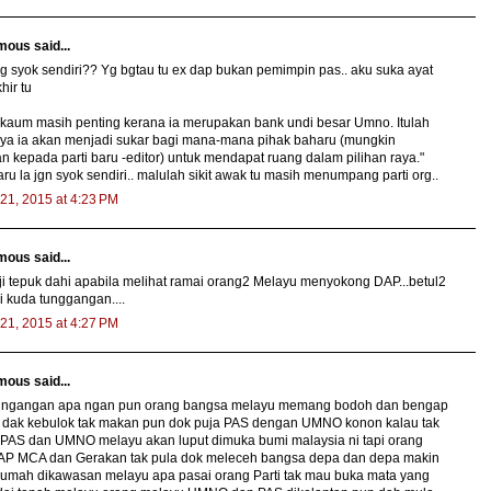
ous said...
g syok sendiri?? Yg bgtau tu ex dap bukan pemimpin pas.. aku suka ayat
hir tu
 kaum masih penting kerana ia merupakan bank undi besar Umno. Itulah
ya ia akan menjadi sukar bagi mana-mana pihak baharu (mungkin
an kepada parti baru -editor) untuk mendapat ruang dalam pilihan raya."
aru la jgn syok sendiri.. malulah sikit awak tu masih menumpang parti org..
21, 2015 at 4:23 PM
ous said...
i tepuk dahi apabila melihat ramai orang2 Melayu menyokong DAP...betul2
i kuda tunggangan....
21, 2015 at 4:27 PM
ous said...
ungangan apa ngan pun orang bangsa melayu memang bodoh dan bengap
 dak kebulok tak makan pun dok puja PAS dengan UMNO konon kalau tak
 PAS dan UMNO melayu akan luput dimuka bumi malaysia ni tapi orang
DAP MCA dan Gerakan tak pula dok meleceh bangsa depa dan depa makin
rumah dikawasan melayu apa pasai orang Parti tak mau buka mata yang