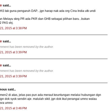
ir
said...
AS tak guna pengaruh DAP....jgn harap nak ada org Cina India utk undi
n Melayu skrg PR ada PKR dan GHB sebagai pilihan baru...bukan
2 PAS shj.
21, 2015 at 3:38 PM
ir
said...
omment has been removed by the author.
21, 2015 at 3:39 PM
ir
said...
omment has been removed by the author.
21, 2015 at 3:39 PM
ous said...
men2 di atas, jelas pas pun ada meraut keuntungan melalui hubungan dgn
 jgn dok syok sendiri aje. malulah sikit. jgn dok ikut perangai umno walau
sra umno
21, 2015 at 3:46 PM