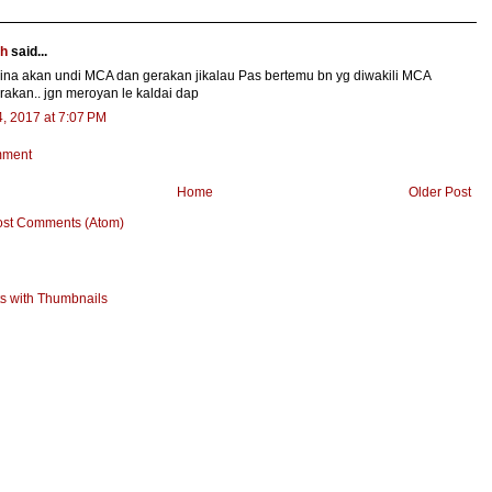
ah
said...
na akan undi MCA dan gerakan jikalau Pas bertemu bn yg diwakili MCA
rakan.. jgn meroyan le kaldai dap
, 2017 at 7:07 PM
mment
Home
Older Post
ost Comments (Atom)