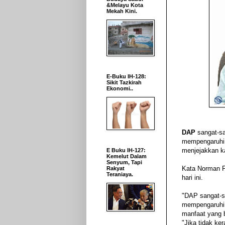
&Melayu Kota
Mekah Kini.
E-Buku IH-128:
Sikit Tazkirah
Ekonomi..
DAP
sangat-s
mempengaruhi
menjejakkan k
E Buku IH-127:
Kemelut Dalam
Senyum, Tapi
Kata
Norman F
Rakyat
Teraniaya.
hari ini.
"DAP sangat-s
mempengaruhi 
manfaat yang 
"Jika tidak ke