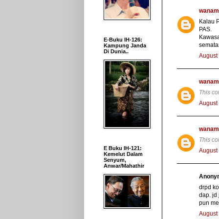
wanam
Kalau P
PAS.
Kawasa
E-Buku IH-126:
semata
Kampung Janda
Di Dunia..
August 
wanam
This c
August 
wanam
This c
E Buku IH-121:
August 
Kemelut Dalam
Senyum,
Anwar/Mahathir
Anonym
drpd ko
dap. jd
pun me
August 