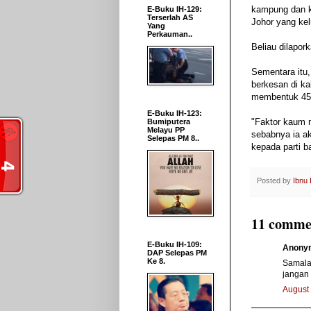
kampung dan k
E-Buku IH-129:
Terserlah AS
Johor yang ke
Yang
Perkauman..
Beliau dilapor
Sementara itu
berkesan di k
membentuk 45%
E-Buku IH-123:
"Faktor kaum 
Bumiputera
Melayu PP
sebabnya ia a
Selepas PM 8..
kepada parti b
Posted by
Ibnu
11 comme
E-Buku IH-109:
Anonym
DAP Selepas PM
Ke 8.
Samalah
jangan
August 