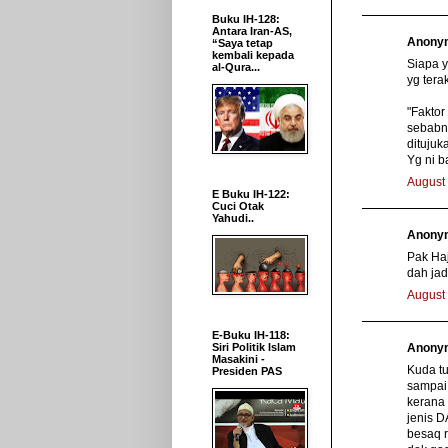
Buku IH-128:
Antara Iran-AS,
Anonym
“Saya tetap
kembali kepada
Siapa y
al-Qura...
yg terak
"Faktor
sebabn
ditujuk
Yg ni b
August 
E Buku IH-122:
Cuci Otak
Yahudi..
Anonym
Pak Haj
dah jad
August 
E-Buku IH-118:
Anonym
Siri Politik Islam
Masakini -
Kuda t
Presiden PAS
sampai
kerana
jenis 
besaq 