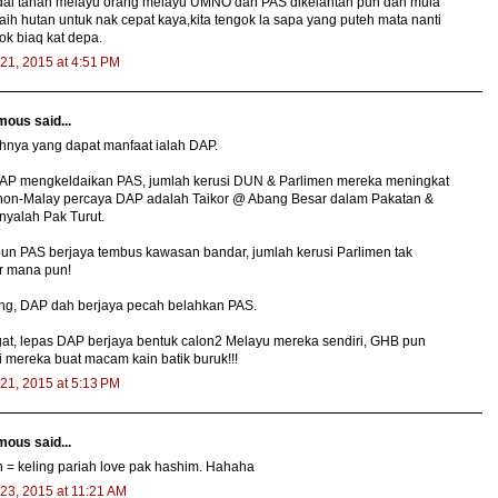
dai tanah melayu orang melayu UMNO dan PAS dikelantan pun dah mula
aih hutan untuk nak cepat kaya,kita tengok la sapa yang puteh mata nanti
ok biaq kat depa.
21, 2015 at 4:51 PM
ous said...
hnya yang dapat manfaat ialah DAP.
DAP mengkeldaikan PAS, jumlah kerusi DUN & Parlimen mereka meningkat
non-Malay percaya DAP adalah Taikor @ Abang Besar dalam Pakatan &
nyalah Pak Turut.
un PAS berjaya tembus kawasan bandar, jumlah kerusi Parlimen tak
r mana pun!
ng, DAP dah berjaya pecah belahkan PAS.
gat, lepas DAP berjaya bentuk calon2 Melayu mereka sendiri, GHB pun
i mereka buat macam kain batik buruk!!!
21, 2015 at 5:13 PM
ous said...
 = keling pariah love pak hashim. Hahaha
23, 2015 at 11:21 AM