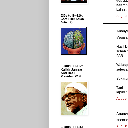
dok ga
nak teb
kalau d
E Buku IH-120:
August 
Cara Fikir Salah
Artis (2)
Anonym
Masala
Hasil 
sebab 
PAS ha
Walaup
E-Buku IH-112:
sebesa
Kuliah Jumaat
Abd Hadi
Presiden PAS.
Sekara
Tapi in
lepas n
August 
Anonym
Norman
August 
E-Buku IH-115: