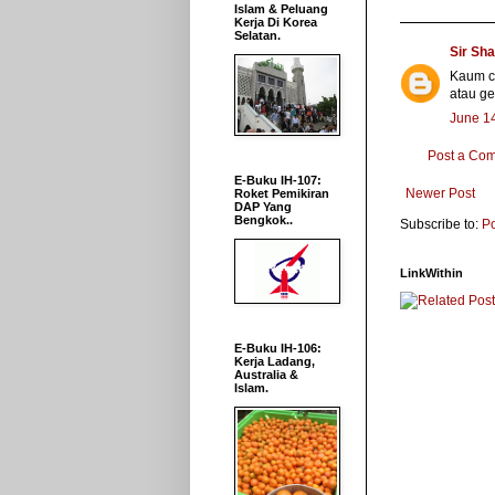
Islam & Peluang
Kerja Di Korea
Selatan.
Sir Sh
Kaum ci
atau ge
June 14
Post a Co
E-Buku IH-107:
Newer Post
Roket Pemikiran
DAP Yang
Bengkok..
Subscribe to:
P
LinkWithin
E-Buku IH-106:
Kerja Ladang,
Australia &
Islam.