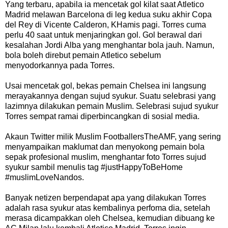
Yang
terbaru
,
apabila
ia
mencetak
gol
kilat
saat
Atletico
Madrid
melawan
Barcelona
di
leg
kedua
suku akhir
Copa
del
Rey
di
Vicente
Calderon
,
KHamis
pagi
.
Torres
cuma
perlu
40
saat
untuk
menjaringkan gol
.
Gol
berawal
dari
kesalahan
Jordi
Alba
yang
menghantar
bola
jauh
.
Namun
,
bola
boleh
direbut
pemain
Atletico
sebelum
menyodorkannya
pada
Torres
.
Usai
mencetak
gol
,
bekas
pemain
Chelsea
ini
langsung
merayakannya
dengan
sujud
syukur
.
Suatu
selebrasi
yang
lazimnya
dilakukan
pemain
Muslim
.
Selebrasi
sujud
syukur
Torres
sempat
ramai
diperbincangkan
di
sosial
media
.
Akaun
Twitter
milik
Muslim
Footballers
TheAMF
,
yang
sering
menyampaikan
maklumat
dan
menyokong
pemain bola
sepak
profesional
muslim
,
menghantar
foto
Torres
sujud
syukur
sambil
menulis
tag
#justHappyToBeHome
#muslimLoveNandos
.
Banyak
netizen
berpendapat
apa
yang
dilakukan
Torres
adalah
rasa
syukur
atas
kembalinya
perfoma
dia
,
setelah
merasa
dicampakkan
oleh
Chelsea
,
kemudian
dibuang
ke