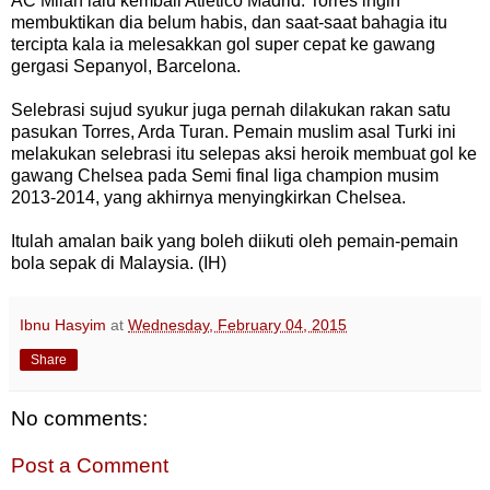
AC
Milan
lalu
kembali
Atletico
Madrid
.
Torres
ingin
membuktikan
dia
belum
habis
,
dan
saat-saat
bahagia
itu
tercipta
kala
ia
melesakkan
gol
super
cepat
ke
gawang
gergasi
Sepanyol
,
Barcelona
.
Selebrasi
sujud
syukur
juga
pernah
dilakukan
rakan
satu
pasukan
Torres
,
Arda Turan
.
Pemain
muslim
asal
Turki
ini
melakukan
selebrasi
itu
selepas
aksi
heroik
membuat
gol
ke
gawang
Chelsea
pada
Semi
final
liga
champion
musim
2013-2014
,
yang
akhirnya
menyingkirkan
Chelsea
.
Itulah amalan baik yang boleh diikuti oleh pemain-pemain
bola sepak di Malaysia. (
IH
)
Ibnu Hasyim
at
Wednesday, February 04, 2015
Share
No comments:
Post a Comment