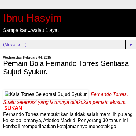
Ibnu Hasyim
Sampaikan...walau 1 ayat
▼
Wednesday, February 04, 2015
Pemain Bola Fernando Torres Sentiasa
Sujud Syukur.
Fernando Torres
.
Suatu
selebrasi
yang
lazimnya
dilakukan
pemain
Muslim
.
SUKAN
Fernando Torres
membuktikan
ia
tidak
salah
memilih
pulang
ke
kelab
lamanya
,
Atletico
Madrid
.
Penyerang
30
tahun
ini
kembali
memperlihatkan
ketajamannya
mencetak
gol
.