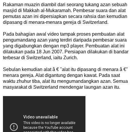
Rakaman
muazin
diambil
dari
seorang
tukang azan
sebuah
masjid
di
Makkah
al
-
Mukaramah.
Pembesar
suara
dan
alat
pemutas
azan
ini
dipersiapkan
secara
rahsia
dan
kemudian
dipasang
di
menara
-
menara
gereja
di
Switzerland
.
Pada
bahagian
awal
video
tampak
proses
pembuatan
alat
pengumandang
azan
yang
terdiri
daripada
pembesar
suara
yang
digabungkan
dengan
mp3
player
.
Pembuatan
alat
ini
dilakukan
pada
18
Jun
2007.
Persiapan
dilakukan
di
bandar
terbesar
di
Switzerland
,
iaitu
Zurich
.
Sebulan
kemudian
alat
â
€
"
alat
itu
dipasang
di
menara
â
€
"
menara
gereja
.
Alat
digantung
dengan
kawat
.
Pada
saat
waktu
zhuhur
tiba
,
alat
itu
mengumandangkan
azan
.
Semua
masyarakat
di
Switzerland
mendengar
laungan
azan
itu
.