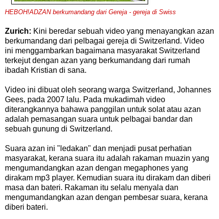
HEBOH!ADZAN berkumandang dari Gereja - gereja di Swiss
Zurich:
Kini beredar
sebuah
video
yang
menayangkan
azan
berkumandang
dari
pelbagai
gereja
di
Switzerland
.
Video
ini
menggambarkan
bagaimana
masyarakat
Switzerland
terkejut
dengan
azan
yang
berkumandang
dari
rumah
ibadah
Kristian
di
sana
.
Video
ini
dibuat
oleh
seorang
warga
Switzerland
,
Johannes
Gees
,
pada
2007
lalu
.
Pada
mukadimah
video
diterangkannya
bahawa
panggilan
untuk
solat
atau
azan
adalah
pemasangan
suara
untuk
pelbagai
bandar
dan
sebuah
gunung
di
Switzerland
.
Suara
azan
ini
"
ledakan"
dan
menjadi
pusat
perhatian
masyarakat
,
kerana
suara
itu
adalah
rakaman
muazin
yang
mengumandangkan
azan
dengan
megaphones
yang
dirakam
mp3
player
.
Kemudian
suara
itu
dirakam
dan
diberi
masa
dan
bateri
.
Rakaman
itu
selalu
menyala
dan
mengumandangkan
azan
dengan
pembesar
suara
,
kerana
diberi
bateri
.