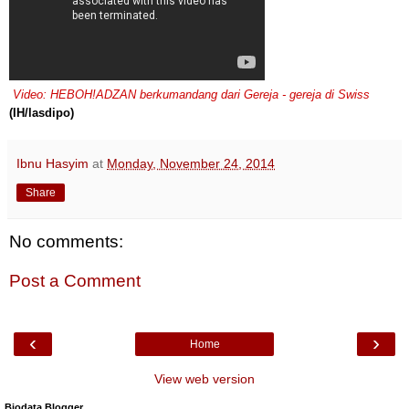
Video: HEBOH!ADZAN berkumandang dari Gereja - gereja di Swiss
(IH/lasdipo)
Ibnu Hasyim
at
Monday, November 24, 2014
Share
No comments:
Post a Comment
‹
›
Home
View web version
Biodata Blogger