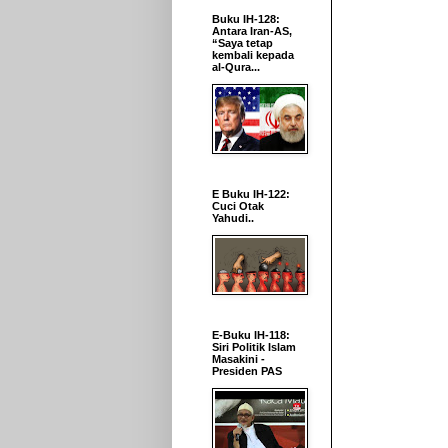
Buku IH-128:
Antara Iran-AS,
“Saya tetap
kembali kepada
al-Qura...
E Buku IH-122:
Cuci Otak
Yahudi..
E-Buku IH-118:
Siri Politik Islam
Masakini -
Presiden PAS