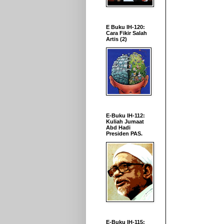
E Buku IH-120:
Cara Fikir Salah
Artis (2)
E-Buku IH-112:
Kuliah Jumaat
Abd Hadi
Presiden PAS.
E-Buku IH-115: