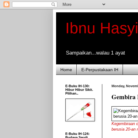
Ibnu Hasy
Sampaikan...walau 1 ayat
Home
E-Perpustakaan IH
E-Buku IH-130:
Monday, Novemb
Hibur Hibur Sikit.
Pilihan..
Gembira K
Kegembiraan o
berusia 20-an 
E-Buku IH-124:
Budaya Saudi