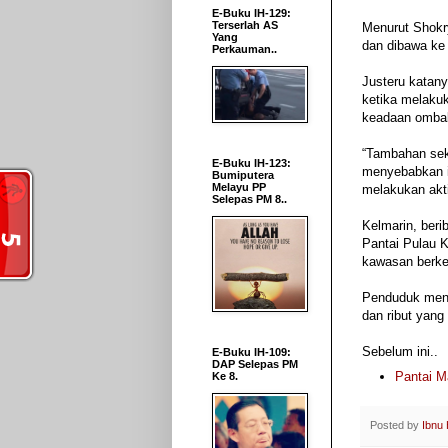
E-Buku IH-129:
Terserlah AS
Menurut Shokr
Yang
dan dibawa ke 
Perkauman..
Justeru katanya
ketika melakuk
keadaan ombak 
“Tambahan sek
E-Buku IH-123:
menyebabkan i
Bumiputera
Melayu PP
melakukan akti
Selepas PM 8..
Kelmarin, beri
Pantai Pulau 
kawasan berke
Penduduk menyi
dan ribut yang 
Sebelum ini..
E-Buku IH-109:
DAP Selepas PM
Pantai M
Ke 8.
Posted by
Ibnu