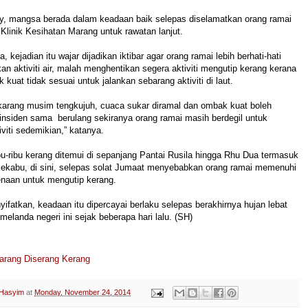
y, mangsa berada dalam keadaan baik selepas diselamatkan orang ramai
Klinik Kesihatan Marang untuk rawatan lanjut.
, kejadian itu wajar dijadikan iktibar agar orang ramai lebih berhati-hati
an aktiviti air, malah menghentikan segera aktiviti mengutip kerang kerana
kuat tidak sesuai untuk jalankan sebarang aktiviti di laut.
arang musim tengkujuh, cuaca sukar diramal dan ombak kuat boleh
nsiden sama berulang sekiranya orang ramai masih berdegil untuk
viti sedemikian,” katanya.
bu-ribu kerang ditemui di sepanjang Pantai Rusila hingga Rhu Dua termasuk
Kekabu, di sini, selepas solat Jumaat menyebabkan orang ramai memenuhi
naan untuk mengutip kerang.
fatkan, keadaan itu dipercayai berlaku selepas berakhirnya hujan lebat
melanda negeri ini sejak beberapa hari lalu. (SH)
arang Diserang Kerang
 Hasyim
at
Monday, November 24, 2014