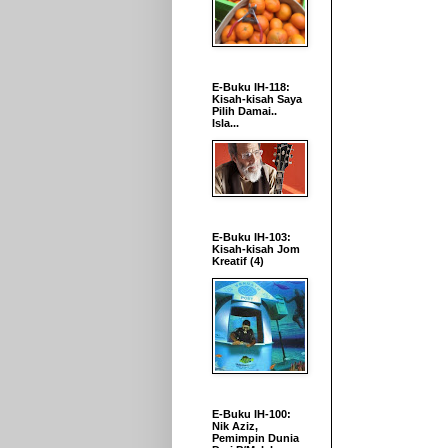
E-Buku IH-118:
Kisah-kisah Saya
Pilih Damai..
Isla...
E-Buku IH-103:
Kisah-kisah Jom
Kreatif (4)
E-Buku IH-100:
Nik Aziz,
Pemimpin Dunia