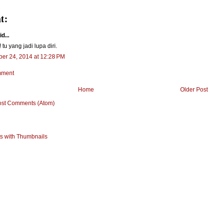
t:
d...
tu yang jadi lupa diri.
er 24, 2014 at 12:28 PM
mment
Home
Older Post
ost Comments (Atom)