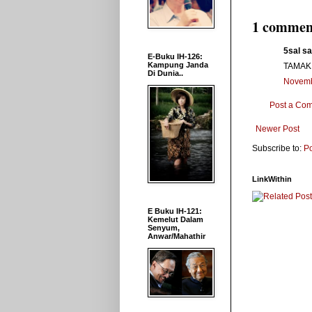
1 commen
5sal sai
E-Buku IH-126:
Kampung Janda
TAMAK! 
Di Dunia..
Novemb
Post a Co
Newer Post
Subscribe to:
P
LinkWithin
E Buku IH-121:
Kemelut Dalam
Senyum,
Anwar/Mahathir