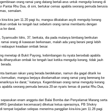
mbiraan orang ramai yang datang bertali-arus untuk mengutip kerang di
n Pantai Rhu Dua, di sini, bertukar cemas apabila seorang pemuda berusia
lemas, semalam.
 kira-kira jam 11.20 pagi itu, mangsa dikatakan asyik mengutip kerang
utkan ombak ke tengah laut sebelum orang ramai membantu dengan
a ke darat.
, Syamsudin Idris, 37, berkata, dia pada mulanya bimbang berikutan
lu ramai orang di kawasan berkenaan, malah ada yang berani pergi lebih
ai walaupun keadaan ombak besar.
ng menetap di Bukit Payong, kebimbangan itu nyata bersebab apabila
 dihanyutkan ombak ke tengah laut ketika mengutip kerang, tidak jauh
a berada.
ta bantuan rakan yang berada berdekatan, namun dia gagal ditarik ke
ka kemudian, mangsa berjaya diselamatkan orang ramai yang berenang ke
enariknya ke darat,” katanya. Kegembiraan orang ramai mengutip kerang
 apabila seorang pemuda berusia 20-an nyaris lemas di pantai Rhu Dua,
, sepasukan enam anggota dari Balai Bomba dan Penyelamat Marang serta
MRS (perubatan kecemasan) diketuai ketua operasinya, PB Shokry
i tempat kejadian selepas menerima panggilan kira-kira jam 11.28 pagi.