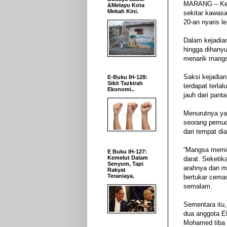
MARANG – Kege
&Melayu Kota
Mekah Kini.
sekitar kawasa
20-an nyaris 
Dalam kejadian
hingga dihany
menarik mangs
Saksi kejadian
E-Buku IH-128:
Sikit Tazkirah
terdapat terla
Ekonomi..
jauh dari pant
Menurutnya ya
seorang pemuda
dari tempat di
“Mangsa memin
E Buku IH-127:
Kemelut Dalam
darat. Seketi
Senyum, Tapi
arahnya dan m
Rakyat
Teraniaya.
bertukar cemas
semalam.
Sementara itu
dua anggota E
Mohamed tiba d