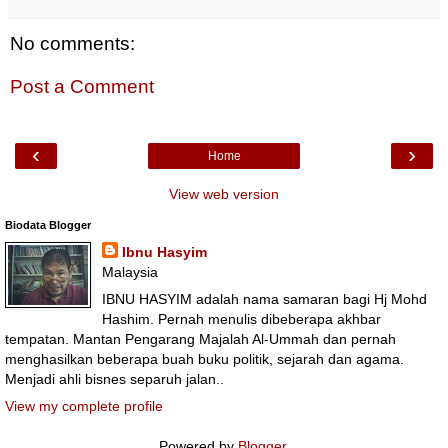
a
d
m
No comments:
o
r
Post a Comment
e
a
t
‹
›
Home
:
h
View web version
t
t
Biodata Blogger
p
Ibnu Hasyim
:
Malaysia
/
IBNU HASYIM adalah nama samaran bagi Hj Mohd
/
Hashim. Pernah menulis dibeberapa akhbar
w
tempatan. Mantan Pengarang Majalah Al-Ummah dan pernah
w
menghasilkan beberapa buah buku politik, sejarah dan agama.
w
Menjadi ahli bisnes separuh jalan..
.
a
View my complete profile
s
t
Powered by
Blogger
.