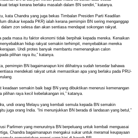
at tetapi kerana berlaku masalah dalam BN sendiri,” katanya.
tu, kata Chandra yang juga bekas Timbalan Presiden Parti Keadilan
elum ditukar kepada PKR) ialah kerana pemimpin BN sering menganggap
 dalam zon selesa dan akan sentiasa mendapat sokongan rakyat.
a pada masa itu faktor ekonomi tidak berpihak kepada mereka. Kenaikan
menyebabkan hidup rakyat semakin terhimpit, menyebabkan mereka
kerajaan. Undi protes banyak membantu memenangkan calon
da pilihan raya itu,” katanya.
ta, pemimpin BN bagaimanapun kini dilihatnya sudah tersedar bahawa
sentiasa mendekati rakyat untuk memastikan apa yang berlaku pada PRU-
erulang.
ihat keadaan semakin baik bagi BN yang dibuktikan menerusi kemenangan
 pilihan raya kecil kebelakangan ini,” katanya.
ra, undi orang Melayu yang kembali semula kepada BN semakin
itu juga orang India. “Ini menunjukkan BN berada di landasan yang betul,”
rusi Parlimen yang menurutnya BN berpeluang untuk kembali menguasai
pertiga, Chandra bagaimanapun mengakui sukar untuk meramal keupayaan
emula pemerintahan negeri yang kini di bawah PR.