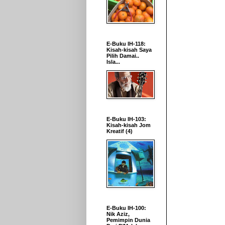
E-Buku IH-118:
Kisah-kisah Saya
Pilih Damai..
Isla...
E-Buku IH-103:
Kisah-kisah Jom
Kreatif (4)
E-Buku IH-100:
Nik Aziz,
Pemimpin Dunia