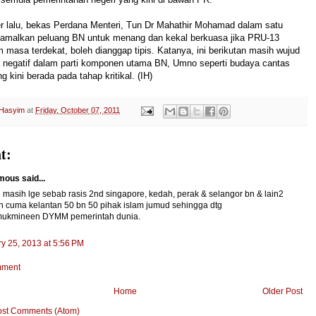
r lalu, bekas Perdana Menteri, Tun Dr Mahathir Mohamad dalam satu
amalkan peluang BN untuk menang dan kekal berkuasa jika PRU-13
 masa terdekat, boleh dianggap tipis. Katanya, ini berikutan masih wujud
a negatif dalam parti komponen utama BN, Umno seperti budaya cantas
 kini berada pada tahap kritikal. (IH)
 Hasyim
at
Friday, October 07, 2011
t:
ous said...
masih lge sebab rasis 2nd singapore, kedah, perak & selangor bn & lain2
n cuma kelantan 50 bn 50 pihak islam jumud sehingga dtg
mukmineen DYMM pemerintah dunia.
y 25, 2013 at 5:56 PM
mment
Home
Older Post
ost Comments (Atom)