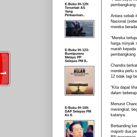
E-Buku IH-129:
pembangkang ku
Terserlah AS
Yang
Perkauman..
Antara sebab i
Nasional (seb
mereka berada
“Mereka terlup
harga minyak 
marah kepada 
E-Buku IH-123:
Bumiputera
pembangkang pa
Melayu PP
Selepas PM 8..
Chandra berka
mereka perlu 
12 tidak lagi b
“Kita dapat l
dalam beberapa
Menurut Chand
E-Buku IH-109:
meningkat, beg
DAP Selepas PM
katanya.
Ke 8.
Berbanding ke
majoriti dua 
BN merampas s