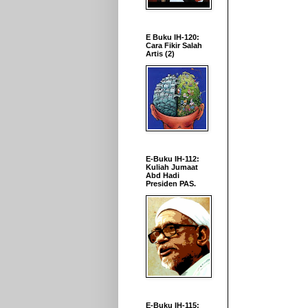
E Buku IH-120:
Cara Fikir Salah
Artis (2)
E-Buku IH-112:
Kuliah Jumaat
Abd Hadi
Presiden PAS.
E-Buku IH-115: