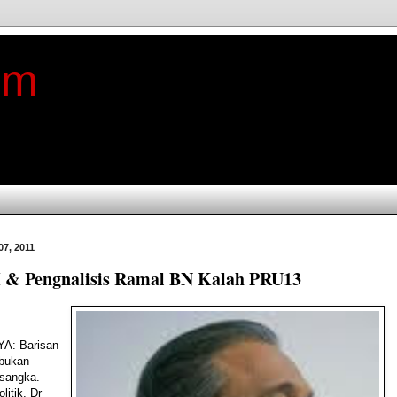
im
07, 2011
 & Pengnalisis Ramal BN Kalah PRU13
A: Barisan
 bukan
isangka.
litik, Dr