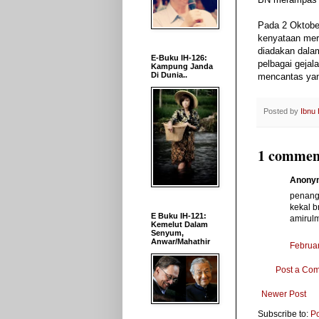
Pada 2 Oktobe
kenyataan mer
diadakan dalam
E-Buku IH-126:
pelbagai gejal
Kampung Janda
Di Dunia..
mencantas yang
Posted by
Ibnu
1 commen
Anonym
penang 
kekal b
E Buku IH-121:
amirul
Kemelut Dalam
Senyum,
Anwar/Mahathir
Februar
Post a Co
Newer Post
Subscribe to:
P