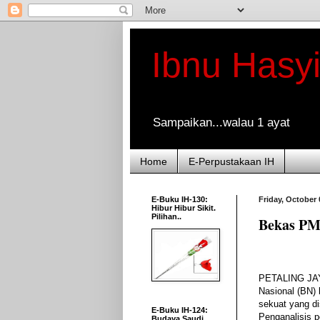
Ibnu Hasy
Sampaikan...walau 1 ayat
Home
E-Perpustakaan IH
E-Buku IH-130:
Friday, October 
Hibur Hibur Sikit.
Pilihan..
Bekas PM
PETALING JAY
Nasional (BN)
sekuat yang d
E-Buku IH-124:
Penganalisis po
Budaya Saudi