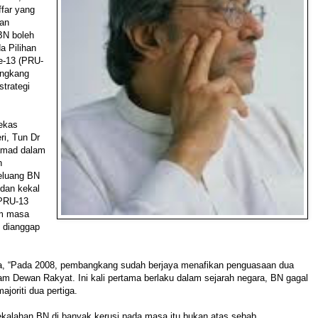
far yang
ian
BN boleh
a Pilihan
-13 (PRU-
angkang
trategi
ekas
ri, Tun Dr
amad dalam
n
eluang BN
dan kekal
 PRU-13
am masa
h dianggap
a, “Pada 2008, pembangkang sudah berjaya menafikan penguasaan dua
am Dewan Rakyat. Ini kali pertama berlaku dalam sejarah negara, BN gagal
joriti dua pertiga.
ekalahan BN di banyak kerusi pada masa itu bukan atas sebab