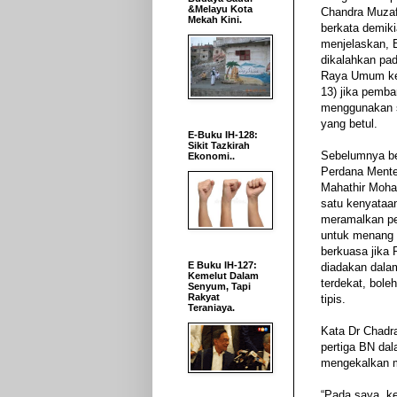
&Melayu Kota
Chandra Muzaf
Mekah Kini.
berkata demik
menjelaskan, 
dikalahkan pad
Raya Umum ke
13) jika pemb
menggunakan s
yang betul.
E-Buku IH-128:
Sikit Tazkirah
Sebelumnya b
Ekonomi..
Perdana Mente
Mahathir Moh
satu kenyataa
meramalkan p
untuk menang 
berkuasa jika
E Buku IH-127:
diadakan dal
Kemelut Dalam
terdekat, bole
Senyum, Tapi
Rakyat
tipis.
Teraniaya.
Kata Dr Chadr
pertiga BN dal
mengekalkan ma
“Pada saya, k