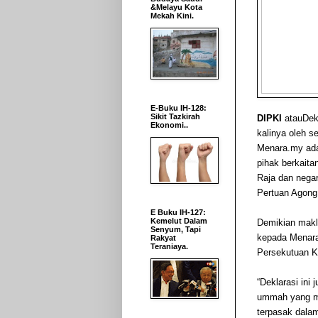
&Melayu Kota
Mekah Kini.
E-Buku IH-128:
Sikit Tazkirah
DIPKI
atauDekl
Ekonomi..
kalinya oleh 
Menara.my ada
pihak berkaita
Raja dan negar
Pertuan Agong
E Buku IH-127:
Kemelut Dalam
Demikian makl
Senyum, Tapi
kepada Menara
Rakyat
Teraniaya.
Persekutuan K
“Deklarasi ini
ummah yang me
terpasak dala