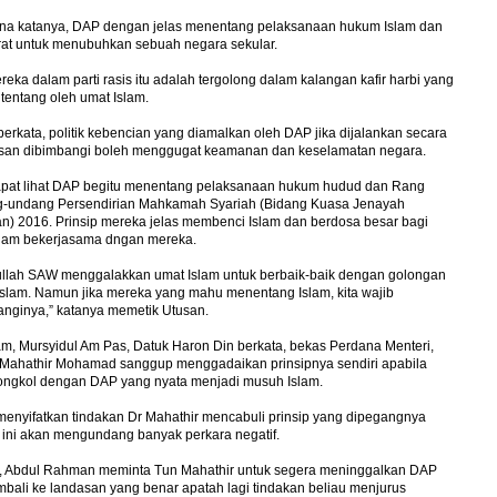
rana katanya, DAP dengan jelas menentang pelaksanaan hukum Islam dan
rat untuk menubuhkan sebuah negara sekular.
reka dalam parti rasis itu adalah tergolong dalam kalangan kafir harbi yang
itentang oleh umat Islam.
berkata, politik kebencian yang diamalkan oleh DAP jika dijalankan secara
usan dibimbangi boleh menggugat keamanan dan keselamatan negara.
dapat lihat DAP begitu menentang pelaksanaan hukum hudud dan Rang
-undang Persendirian Mahkamah Syariah (Bidang Kuasa Jenayah
n) 2016. Prinsip mereka jelas membenci Islam dan berdosa besar bagi
slam bekerjasama d­ngan mereka.
ullah SAW menggalakkan umat Islam untuk berbaik-baik dengan golongan
slam. Namun jika mereka yang mahu menentang Islam, kita wajib
nginya,” katanya memetik Utusan.
, Mursyidul Am Pas, Datuk Haron Din berkata, bekas Perdana Menteri,
 Mahathir Mohamad sanggup menggadaikan prinsipnya sendiri apabila
ongkol dengan DAP yang nyata menjadi musuh Islam.
enyifatkan tindakan Dr Mahathir mencabuli prinsip yang dipegangnya
 ini akan mengundang banyak perkara negatif.
u, Abdul Rahman meminta Tun Mahathir untuk segera meninggalkan DAP
bali ke landasan yang benar apatah lagi tindakan beliau menjurus