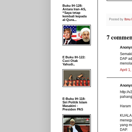
Buku IH-128:
Antara Iran-AS,
“Saya tetap
kembali kepada
Posted by
Ibnu
al-Qura...
7 commen
Anonym
Semakin
E Buku IH-122:
DAP ada
Cuci Otak
menola
Yahudi..
April 1
Anonym
http://
pahang
E-Buku IH-118:
Siri Politik Islam
Haram 
Masakini -
Presiden PAS
KUALA 
menega
yang me
DAP.