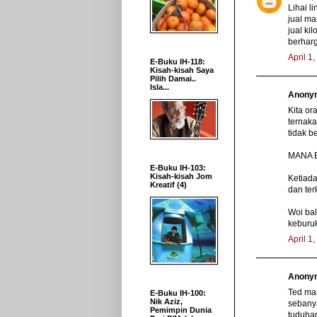
Lihai l
jual ma
jual ki
berhar
April 1
E-Buku IH-118:
Kisah-kisah Saya
Pilih Damai..
Isla...
Anonym
Kita or
ternaka
tidak b
MANA 
E-Buku IH-103:
Kisah-kisah Jom
Ketiada
Kreatif (4)
dan ter
Woi bal
keburuk
April 1
Anonym
Ted man
E-Buku IH-100:
Nik Aziz,
sebanya
Pemimpin Dunia
tuduhan