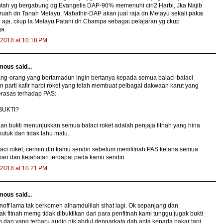
intah yg bergabung dg Evangelis DAP-90% memenuhi ciri2 Harbi, Jka Najib
ruah dn Tanah Melayu, Mahathir-DAP akan jual raja dn Melayu sekali pakai
lo aja, ckup la Melayu Patani dn Champa sebagai pelajaran yg ckup
ga.
, 2018 at 10:18 PM
ous said...
ang-orang yang bertamadun ingin bertanya kepada semua balaci-balaci
n parti kafir harbi roket yang telah membuat pelbagai dakwaan karut yang
erasas terhadap PAS:
BUKTI?
an bukti menunjukkan semua balaci roket adalah penjaja fitnah yang hina
kutuk dan tidak tahu malu.
aci roket, cermin diri kamu sendiri sebelum memfitnah PAS ketana semua
an dan kejahatan terdapat pada kamu sendiri.
, 2018 at 10:21 PM
ous said...
off lama tak berkomen alhamdulilah sihat lagi. Ok sepanjang dan
k fitnah memg tidak dibuktikan dari para penfitnah kami tunggu jugak bukti
 dan yang terbaru audio nik abdul dengarkata dah anta kepada pakar tapi