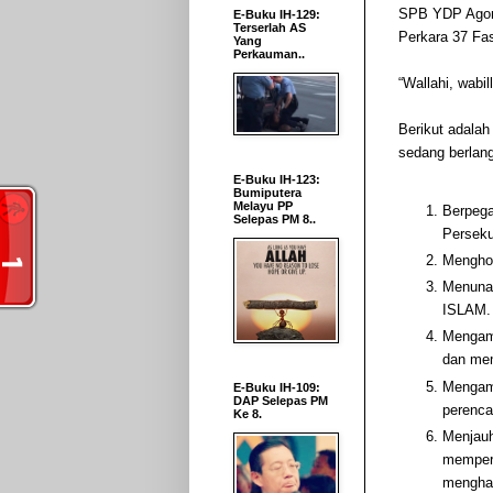
SPB YDP Agon
E-Buku IH-129:
Terserlah AS
Perkara 37 Fa
Yang
Perkauman..
“Wallahi, wabi
Berikut adala
sedang berlan
E-Buku IH-123:
Bumiputera
Melayu PP
Berpeg
Selepas PM 8..
Persek
Menghor
Menunai
ISLAM
Mengamb
dan me
Mengamb
E-Buku IH-109:
DAP Selepas PM
perenc
Ke 8.
Menjauh
memperl
mengha