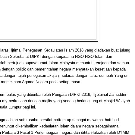
arasi Ijtima’ Penegasan Kedaulatan Islam 2018 yang diadakan buat julung
sebuah Sekretariat DIPKI dengan kerjasama NGO-NGO Islam dan
lah bertujuan supaya umat Islam Malaysia menuntut kerajaan dan semua
n dengan politik dan pemerintahan negara menyatakan kesetiaan kepada
a dengan tujuh penegasan akujanji selaras dengan lafaz sumpah Yang di-
 memelihara Agama Negara pada setiap masa.
um balas yang diberikan oleh Pengarah DIPKI 2018, Hj Zainal Zainuddin
.my berkenaan dengan majlis yang sedang berlangsung di Masjid Wilayah
uala Lumpur pagi ini.
 juga adalah satu usaha bersifat bottom-up sebagai mewarnai hati budi
nuntut dikembalikan kedaulatan Islam dalam negara sebagaimana
m Perkara 3 Fasal 1 Perlembagaan negara dan dititah-lafazkan oleh DYMM