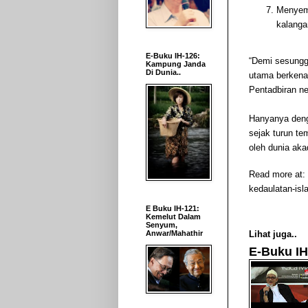
Menyem
kalanga
E-Buku IH-126:
“Demi sesungg
Kampung Janda
Di Dunia..
utama berkenaa
Pentadbiran n
Hanyanya denga
sejak turun t
oleh dunia ak
Read more at:
kedaulatan-isl
E Buku IH-121:
Kemelut Dalam
Senyum,
Lihat juga..
Anwar/Mahathir
E-Buku IH-