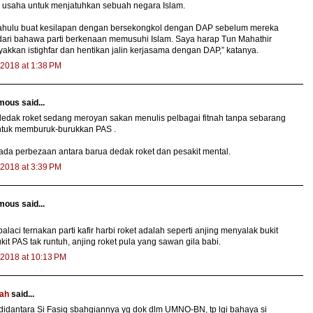
 usaha untuk menjatuhkan sebuah negara Islam.
ahulu buat kesilapan dengan bersekongkol dengan DAP sebelum mereka
ari bahawa parti berkenaan memusuhi Islam. Saya harap Tun Mahathir
akkan istighfar dan hentikan jalin kerjasama dengan DAP,” katanya.
, 2018 at 1:38 PM
ous said...
edak roket sedang meroyan sakan menulis pelbagai fitnah tanpa sebarang
untuk memburuk-burukkan PAS .
ada perbezaan antara barua dedak roket dan pesakit mental.
, 2018 at 3:39 PM
ous said...
balaci ternakan parti kafir harbi roket adalah seperti anjing menyalak bukit
kit PAS tak runtuh, anjing roket pula yang sawan gila babi.
, 2018 at 10:13 PM
lah
said...
didantara Si Fasiq sbahgiannya yg dok dlm UMNO-BN, tp lgi bahaya si