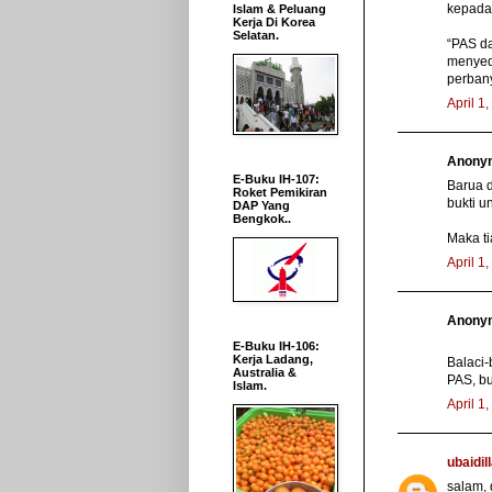
kepada
Islam & Peluang
Kerja Di Korea
Selatan.
“PAS d
menyed
perbany
April 1
Anonym
E-Buku IH-107:
Barua d
Roket Pemikiran
bukti 
DAP Yang
Bengkok..
Maka ti
April 1
Anonym
E-Buku IH-106:
Kerja Ladang,
Balaci-
Australia &
PAS, bu
Islam.
April 1
ubaidil
salam, 