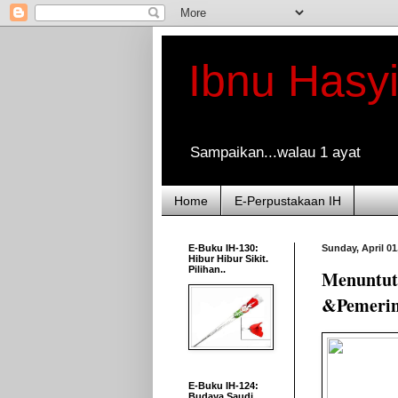
Ibnu Hasy
Sampaikan...walau 1 ayat
Home
E-Perpustakaan IH
E-Buku IH-130:
Sunday, April 01
Hibur Hibur Sikit.
Pilihan..
Menuntut 
&Pemerin
E-Buku IH-124:
Budaya Saudi