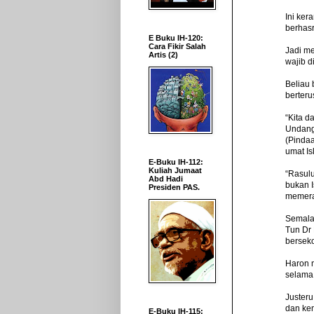
Ini ke
berhas
E Buku IH-120:
Cara Fikir Salah
Jadi me
Artis (2)
wajib d
Beliau 
berter
“Kita 
Undang
(Pindaa
umat I
E-Buku IH-112:
Kuliah Jumaat
“Rasul
Abd Hadi
bukan I
Presiden PAS.
memera
Semalam
Tun Dr
bersek
Haron m
selama
Juster
dan kem
E-Buku IH-115: