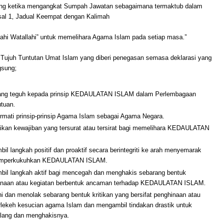
g ketika mengangkat Sumpah Jawatan sebagaimana termaktub dalam
sal 1, Jadual Keempat dengan Kalimah
llahi Watallahi” untuk memelihara Agama Islam pada setiap masa.”
h Tujuh Tuntutan Umat Islam yang diberi penegasan semasa deklarasi yang
gsung;
ang teguh kepada prinsip KEDAULATAN ISLAM dalam Perlembagaan
utuan.
mati prinsip-prinsip Agama Islam sebagai Agama Negara.
kan kewajiban yang tersurat atau tersirat bagi memelihara KEDAULATAN
.
il langkah positif dan proaktif secara berintegriti ke arah menyemarak
mperkukuhkan KEDAULATAN ISLAM.
il langkah aktif bagi mencegah dan menghakis sebarang bentuk
anaan atau kegiatan berbentuk ancaman terhadap KEDAULATAN ISLAM.
i dan menolak sebarang bentuk kritikan yang bersifat penghinaan atau
ekeh kesucian agama Islam dan mengambil tindakan drastik untuk
lang dan menghakisnya.