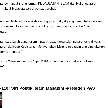
ai semangat menghormati KEDAULATAN ISLAM dan Rukunegara di
n rakyat Malaysia dan di persada global.
uhnya Deklarasi ini adalah kesungguhan rakyat yang menuntut 7 perkara
n dikembalikan oleh semua political players sedia ada dan Ahli
egara.
n cara itulah dapat dijamin pasak asas kewujudan negara yang diwarisi
emurun daripada Kesultanan Melayu Islam Melaka sebagaimana diperakukan
ademik semasa.”
 https://www.menara.my/dipki-2018-ummah-menuntut-dikembalikan-
am/
118: Siri Politik Islam Masakini -Presiden PAS