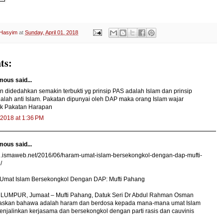
 Hasyim
at
Sunday, April 01, 2018
ts:
ous said...
 didedahkan semakin terbukti yg prinsip PAS adalah Islam dan prinsip
lah anti Islam. Pakatan dipunyai oleh DAP maka orang Islam wajar
k Pakatan Harapan
, 2018 at 1:36 PM
ous said...
v2.ismaweb.net/2016/06/haram-umat-islam-bersekongkol-dengan-dap-mufti-
/
Umat Islam Bersekongkol Dengan DAP: Mufti Pahang
LUMPUR, Jumaat – Mufti Pahang, Datuk Seri Dr Abdul Rahman Osman
skan bahawa adalah haram dan berdosa kepada mana-mana umat Islam
njalinkan kerjasama dan bersekongkol dengan parti rasis dan cauvinis