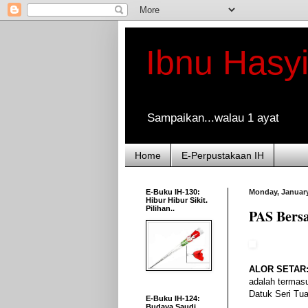
Ibnu Hasy
Sampaikan...walau 1 ayat
Home
E-Perpustakaan IH
E-Buku IH-130:
Monday, January
Hibur Hibur Sikit.
Pilihan..
PAS Bersa
ALOR SETAR
adalah termas
Datuk Seri Tu
E-Buku IH-124:
Budaya Saudi