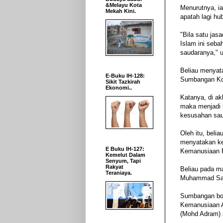
&Melayu Kota
Menurutnya, i
Mekah Kini.
apatah lagi h
"Bila satu jas
Islam ini seb
saudaranya," u
Beliau menyat
E-Buku IH-128:
Sumbangan Kom
Sikit Tazkirah
Ekonomi..
Katanya, di a
maka menjadi 
kesusahan sau
Oleh itu, bel
menyatakan ke
E Buku IH-127:
Kemanusiaan F
Kemelut Dalam
Senyum, Tapi
Rakyat
Beliau pada m
Teraniaya.
Muhammad Sanu
Sumbangan bol
Kemanusiaan A
(Mohd Adram) 