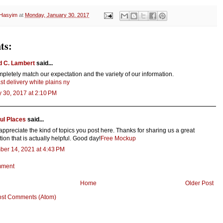
 Hasyim
at
Monday, January 30, 2017
ts:
d C. Lambert
said...
pletely match our expectation and the variety of our information.
st delivery white plains ny
 30, 2017 at 2:10 PM
ul Places
said...
y appreciate the kind of topics you post here. Thanks for sharing us a great
tion that is actually helpful. Good day!
Free Mockup
ber 14, 2021 at 4:43 PM
mment
Home
Older Post
ost Comments (Atom)