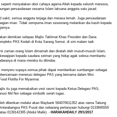
a seperti menyalakan obor cahaya agama Allah kepada seluruh manusia,
ubungan persaudaraan sesama Islam laksana anggota satu jasad.
ad sakit, semua anggota terjaga dan merasa lemah. Juga persaudaraan
ahagian iman. Tidak sempurna iman seseorang melainkan dia kasih kepada
jarnya.
akan demikian selepas Majlis Taklimat Khas Presiden dan Dana
pleks PAS Kedah di Kota Sarang Semut, di sini malam tadi.
khir zaman orang Islam dimamah dan diratah oleh musuh-musuh Islam,
kewajipan kepada saudara seiman yang hidup agak selesa membantu
daranya di mana mereka itu ditindas.
iau menyeru supaya semua pihak dapat memberikan sumbangan sebagai
bersamaan menerusi delegasi PAS yang bersama dalam Misi
ood Flotilla For Myanmar.
ajlis itu juga memakaikan vest rasmi kepada Ketua Delegasi PAS,
si Md Nor sebagai simbolik serah tugas.
eh diberikan melalui akan Maybank 564070611352 atas nama Tabung
ntarabangsa PAS Pusat dan sebarang pertanyaan hubungi 0133845555
atau 0139142305 (Abdul Malik). -
HARAKAHDAILY 29/1/2017