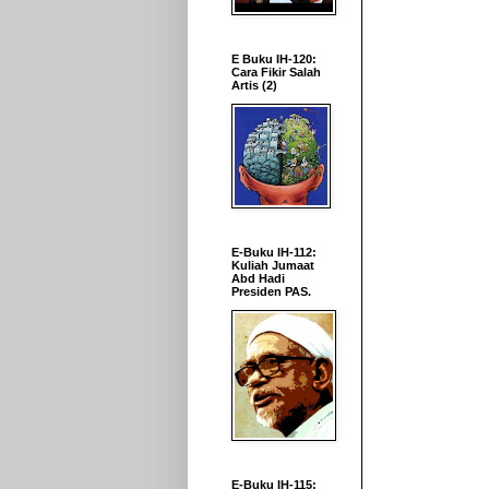
E Buku IH-120:
Cara Fikir Salah
Artis (2)
E-Buku IH-112:
Kuliah Jumaat
Abd Hadi
Presiden PAS.
E-Buku IH-115: