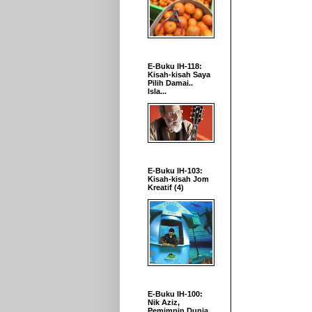
E-Buku IH-118:
Kisah-kisah Saya
Pilih Damai..
Isla...
E-Buku IH-103:
Kisah-kisah Jom
Kreatif (4)
E-Buku IH-100:
Nik Aziz,
Pemimpin Dunia