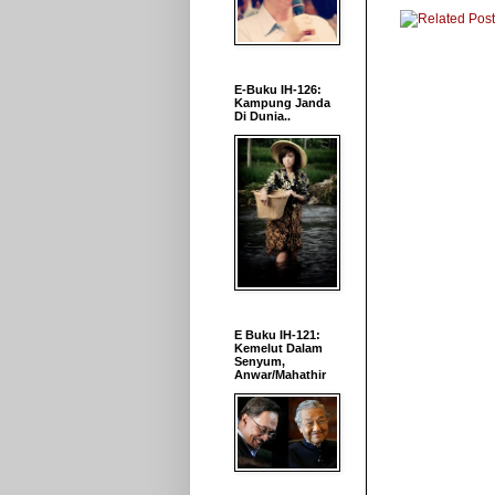
E-Buku IH-126:
Kampung Janda
Di Dunia..
E Buku IH-121:
Kemelut Dalam
Senyum,
Anwar/Mahathir