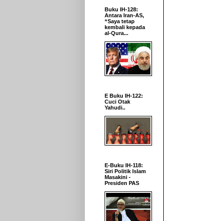
Buku IH-128:
Antara Iran-AS,
“Saya tetap
kembali kepada
al-Qura...
E Buku IH-122:
Cuci Otak
Yahudi..
E-Buku IH-118:
Siri Politik Islam
Masakini -
Presiden PAS