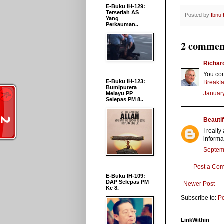
E-Buku IH-129:
Terserlah AS
Posted by
Ibnu
Yang
Perkauman..
2 commen
Richar
You com
E-Buku IH-123:
Breakfa
Bumiputera
January
Melayu PP
Selepas PM 8..
Beautif
I reall
informa
Septem
Post a Co
E-Buku IH-109:
DAP Selepas PM
Newer Post
Ke 8.
Subscribe to:
P
LinkWithin