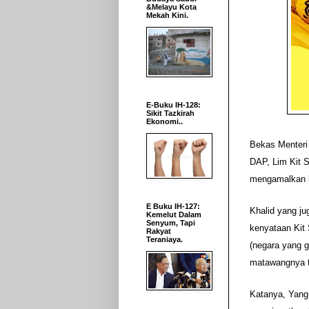
&Melayu Kota
Mekah Kini.
E-Buku IH-128:
Sikit Tazkirah
Ekonomi..
Bekas Menteri 
DAP, Lim Kit S
mengamalkan bu
E Buku IH-127:
Khalid yang j
Kemelut Dalam
Senyum, Tapi
kenyataan Kit
Rakyat
Teraniaya.
(negara yang g
matawangnya ti
Katanya, Yang 