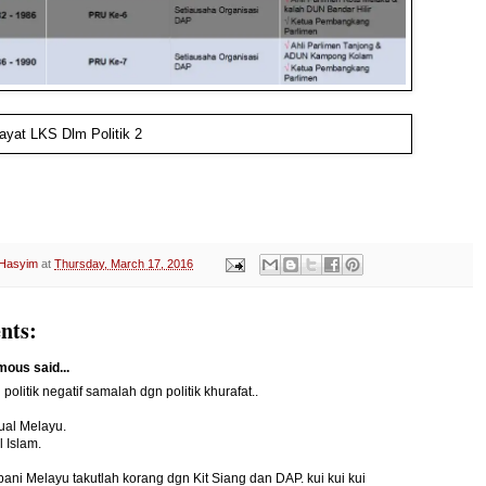
 Hasyim
at
Thursday, March 17, 2016
nts:
ous said...
politik negatif samalah dgn politik khurafat..
ual Melayu.
l Islam.
ani Melayu takutlah korang dgn Kit Siang dan DAP. kui kui kui