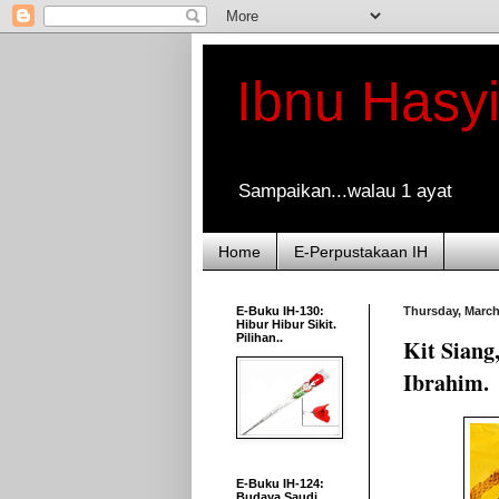
Ibnu Hasy
Sampaikan...walau 1 ayat
Home
E-Perpustakaan IH
E-Buku IH-130:
Thursday, March
Hibur Hibur Sikit.
Pilihan..
Kit Siang
Ibrahim.
E-Buku IH-124:
Budaya Saudi