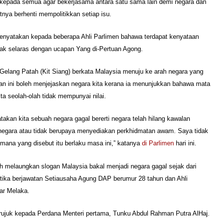
kepada semua agar bekerjasama antara satu sama lain demi negara dan
nya berhenti mempolitikkan setiap isu.
nyatakan kepada beberapa Ahli Parlimen bahawa terdapat kenyataan
dak selaras dengan ucapan Yang di-Pertuan Agong.
 Gelang Patah (Kit Siang) berkata Malaysia menuju ke arah negara yang
an ini boleh menjejaskan negara kita kerana ia menunjukkan bahawa mata
ta seolah-olah tidak mempunyai nilai.
atakan kita sebuah negara gagal bererti negara telah hilang kawalan
egara atau tidak berupaya menyediakan perkhidmatan awam. Saya tidak
ana yang disebut itu berlaku masa ini,” katanya
di Parlimen
hari ini.
h melaungkan slogan Malaysia bakal menjadi negara gagal sejak dari
etika berjawatan Setiausaha Agung DAP berumur 28 tahun dan Ahli
ar Melaka.
erujuk kepada Perdana Menteri pertama, Tunku Abdul Rahman Putra AlHaj.