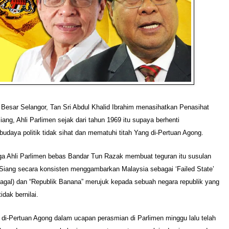
Besar Selangor, Tan Sri Abdul Khalid Ibrahim menasihatkan Penasihat
iang, Ahli Parlimen sejak dari tahun 1969 itu supaya berhenti
daya politik tidak sihat dan mematuhi titah Yang di-Pertuan Agong.
uga Ahli Parlimen bebas Bandar Tun Razak membuat teguran itu susulan
 Siang secara konsisten menggambarkan Malaysia sebagai ‘Failed State’
agal) dan “Republik Banana” merujuk kepada sebuah negara republik yang
dak bernilai.
di-Pertuan Agong dalam ucapan perasmian di Parlimen minggu lalu telah