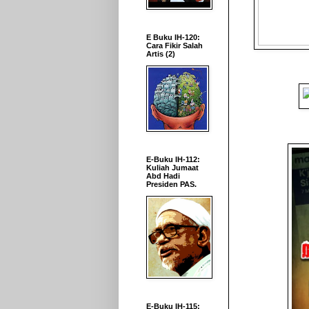
E Buku IH-120:
Cara Fikir Salah
Artis (2)
E-Buku IH-112:
Kuliah Jumaat
Abd Hadi
Presiden PAS.
E-Buku IH-115: