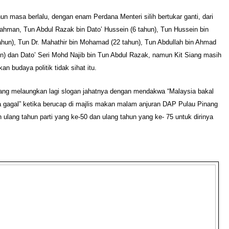
un masa berlalu, dengan enam Perdana Menteri silih bertukar ganti, dari
ahman, Tun Abdul Razak bin Dato’ Hussein (6 tahun), Tun Hussein bin
ahun), Tun Dr. Mahathir bin Mohamad (22 tahun), Tun Abdullah bin Ahmad
n) dan Dato’ Seri Mohd Najib bin Tun Abdul Razak, namun Kit Siang masih
n budaya politik tidak sihat itu.
Siang melaungkan lagi slogan jahatnya dengan mendakwa “Malaysia bakal
a gagal” ketika berucap di majlis makan malam anjuran DAP Pulau Pinang
 ulang tahun parti yang ke-50 dan ulang tahun yang ke- 75 untuk dirinya