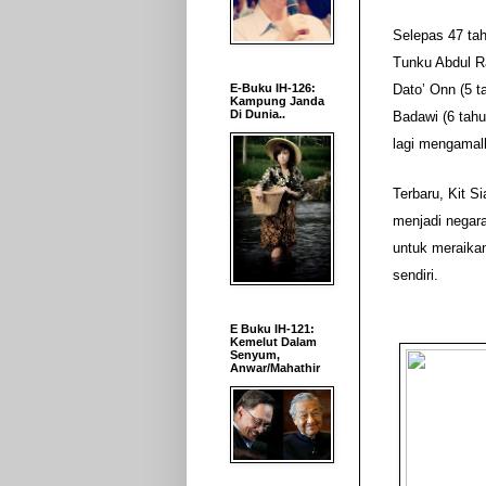
Selepas 47 tah
Tunku Abdul R
Dato’ Onn (5 t
E-Buku IH-126:
Kampung Janda
Di Dunia..
Badawi (6 tahu
lagi mengamalka
Terbaru, Kit 
menjadi negar
untuk meraikan
sendiri.
E Buku IH-121:
Kemelut Dalam
Senyum,
Anwar/Mahathir