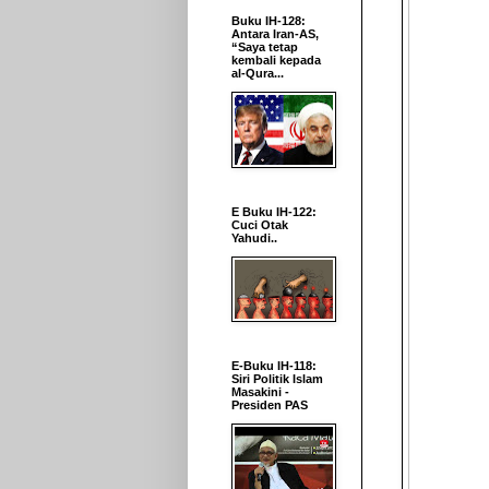
Buku IH-128:
Antara Iran-AS,
“Saya tetap
kembali kepada
al-Qura...
E Buku IH-122:
Cuci Otak
Yahudi..
E-Buku IH-118:
Siri Politik Islam
Masakini -
Presiden PAS