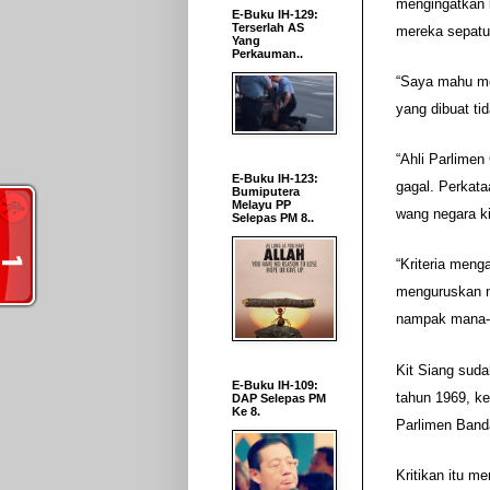
mengingatkan 
E-Buku IH-129:
Terserlah AS
mereka sepatut
Yang
Perkauman..
“Saya mahu me
yang dibuat ti
“Ahli Parlimen
E-Buku IH-123:
gagal. Perkata
Bumiputera
Melayu PP
wang negara ki
Selepas PM 8..
“Kriteria meng
menguruskan n
nampak mana-m
Kit Siang suda
E-Buku IH-109:
tahun 1969, k
DAP Selepas PM
Ke 8.
Parlimen Band
Kritikan itu m