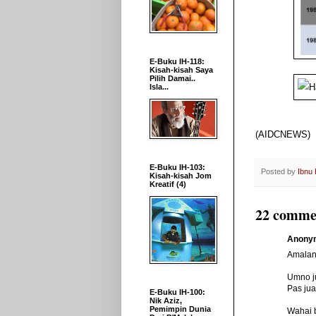
E-Buku IH-118:
Kisah-kisah Saya
Pilih Damai..
Isla...
(AIDCNEWS)
E-Buku IH-103:
Posted by
Ibnu
Kisah-kisah Jom
Kreatif (4)
22 comme
Anonym
Amalan 
Umno j
Pas jua
E-Buku IH-100:
Nik Aziz,
Pemimpin Dunia
Wahai b