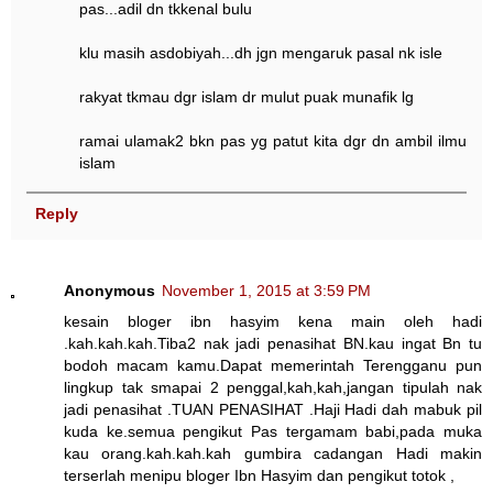
pas...adil dn tkkenal bulu
klu masih asdobiyah...dh jgn mengaruk pasal nk isle
rakyat tkmau dgr islam dr mulut puak munafik lg
ramai ulamak2 bkn pas yg patut kita dgr dn ambil ilmu
islam
Reply
Anonymous
November 1, 2015 at 3:59 PM
kesain bloger ibn hasyim kena main oleh hadi
.kah.kah.kah.Tiba2 nak jadi penasihat BN.kau ingat Bn tu
bodoh macam kamu.Dapat memerintah Terengganu pun
lingkup tak smapai 2 penggal,kah,kah,jangan tipulah nak
jadi penasihat .TUAN PENASIHAT .Haji Hadi dah mabuk pil
kuda ke.semua pengikut Pas tergamam babi,pada muka
kau orang.kah.kah.kah gumbira cadangan Hadi makin
terserlah menipu bloger Ibn Hasyim dan pengikut totok ,