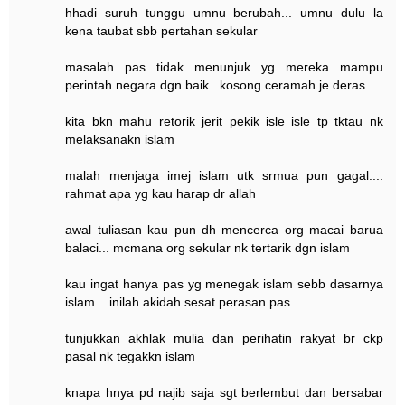
hhadi suruh tunggu umnu berubah... umnu dulu la
kena taubat sbb pertahan sekular
masalah pas tidak menunjuk yg mereka mampu
perintah negara dgn baik...kosong ceramah je deras
kita bkn mahu retorik jerit pekik isle isle tp tktau nk
melaksanakn islam
malah menjaga imej islam utk srmua pun gagal....
rahmat apa yg kau harap dr allah
awal tuliasan kau pun dh mencerca org macai barua
balaci... mcmana org sekular nk tertarik dgn islam
kau ingat hanya pas yg menegak islam sebb dasarnya
islam... inilah akidah sesat perasan pas....
tunjukkan akhlak mulia dan perihatin rakyat br ckp
pasal nk tegakkn islam
knapa hnya pd najib saja sgt berlembut dan bersabar