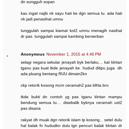
dn sungguh sopan
kau ingat najib nk sayu hati ke dgn semua tu. ada hati
nk jadi penasihat umnu
tunggulah sampai kiamat kot2 umnu menagih nasihat
dr pas. tunggulah sampai kambing berserban
Anonymous
November 1, 2015 at 4:46 PM
selagi negara sekular jenayah byk berlaku.... kat klntan
tganu pas kuat tkde jenayah ke. hudud ditipu juga. dh
ada pluang bentang RUU dimain2kn
ckp retorik kosong mcm ceramah2 pas blhla bro
tkde bukti dn contoh yg pas tganu klntan mampu
bendung semua tu.... disebalik byknya ceramah ust2
pas disana
rakyat dh muak dgn retorik islam tp kosong... setel dulu
hal balak fn hududkn dulu tgn pencuri balak klntan dr