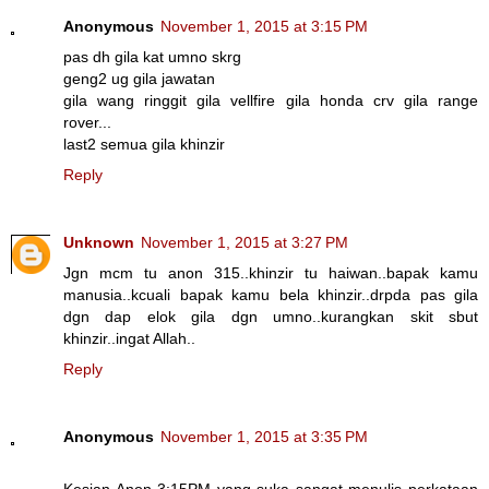
Anonymous
November 1, 2015 at 3:15 PM
pas dh gila kat umno skrg
geng2 ug gila jawatan
gila wang ringgit gila vellfire gila honda crv gila range
rover...
last2 semua gila khinzir
Reply
Unknown
November 1, 2015 at 3:27 PM
Jgn mcm tu anon 315..khinzir tu haiwan..bapak kamu
manusia..kcuali bapak kamu bela khinzir..drpda pas gila
dgn dap elok gila dgn umno..kurangkan skit sbut
khinzir..ingat Allah..
Reply
Anonymous
November 1, 2015 at 3:35 PM