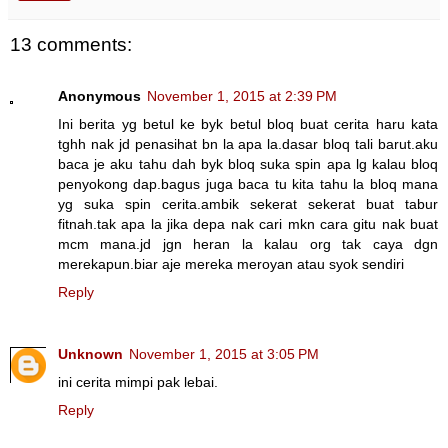
13 comments:
Anonymous
November 1, 2015 at 2:39 PM
Ini berita yg betul ke byk betul bloq buat cerita haru kata
tghh nak jd penasihat bn la apa la.dasar bloq tali barut.aku
baca je aku tahu dah byk bloq suka spin apa lg kalau bloq
penyokong dap.bagus juga baca tu kita tahu la bloq mana
yg suka spin cerita.ambik sekerat sekerat buat tabur
fitnah.tak apa la jika depa nak cari mkn cara gitu nak buat
mcm mana.jd jgn heran la kalau org tak caya dgn
merekapun.biar aje mereka meroyan atau syok sendiri
Reply
Unknown
November 1, 2015 at 3:05 PM
ini cerita mimpi pak lebai.
Reply