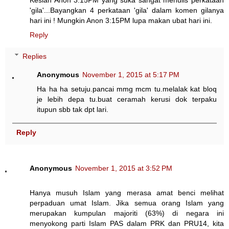
Kesian Anon 3:15PM yang suka sangat menulis perkataan
'gila'...Bayangkan 4 perkataan 'gila' dalam komen gilanya
hari ini ! Mungkin Anon 3:15PM lupa makan ubat hari ini.
Reply
Replies
Anonymous
November 1, 2015 at 5:17 PM
Ha ha ha setuju.pancai mmg mcm tu.melalak kat bloq
je lebih depa tu.buat ceramah kerusi dok terpaku
itupun sbb tak dpt lari.
Reply
Anonymous
November 1, 2015 at 3:52 PM
Hanya musuh Islam yang merasa amat benci melihat
perpaduan umat Islam. Jika semua orang Islam yang
merupakan kumpulan majoriti (63%) di negara ini
menyokong parti Islam PAS dalam PRK dan PRU14, kita