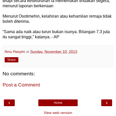
tetapi secara keseluruhan ia memerlukan tindakan segera,”
menurut laporan berkenaan
Menurut Osotimehin, kelahiran atau kehamilan remaja tidak
boleh diterima.
“Sama
ada
naik atau turun bukan isunya. Bilangan 7.3 juta
itu sangat tinggi,” katanya. - AP
Ibnu Hasyim
at
Sunday, November 10, 2013
Share
No comments:
Post a Comment
‹
›
Home
View web version