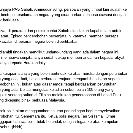
hjaya PAS Sabah, Aminuddin Aling, persoalan yang timbul kini adalah ke
 benteng keselamatan negara yang diuar-uarkan sentiasa diawasi dengan
ak berkuasa.
ya, di perairan dan pesisir pantai Sabah disediakan kapal selam untuk
matan.
Episod pencerobohan bersenjata ini katanya, memberi persepsi
awalan di perairan negara boleh dipertikaikan.
diambil tindakan mengikut undang-undang yang ada dalam negara ini.
 membawa senjata ianya sudah cukup memberi ancaman kepada rakyat
atanya kepada Harakahdaily.
a kerajaan sahaja yang boleh bertindak ke atas mereka dengan peruntukan
yang ada. Jadi, beliau berharap kerajaan mengambil tindakan segera
robohan ini, bukan atas dasar emosi tetapi berdasarkan peruntukan
 yang ada. Beliau mengulas kejadian sekumpulan 100 orang yang
ikut seorang sultan di Filipina melakukan pencerobohan di Lahad Datu
ng dikepung pihak berkuasa Malaysia.
hak polis akan menggunakan saluran perundingan bagi menyelesaikan
obohan itu. Sementara itu, Ketua polis negara Tan Sri Ismail Omar
ggapan bahawa polis tidak bertindak dengan tegas ke atas kumpulan
sebut. (Hrkh)