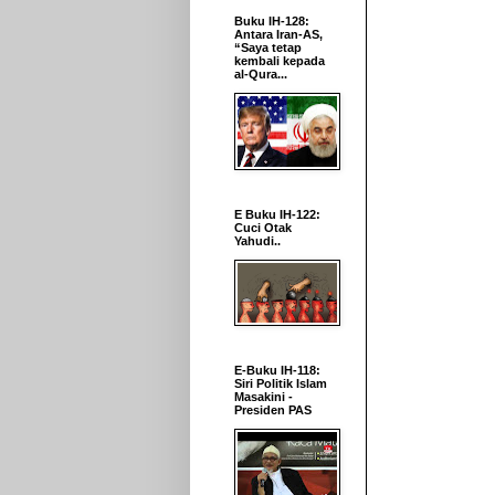
Buku IH-128:
Antara Iran-AS,
“Saya tetap
kembali kepada
al-Qura...
E Buku IH-122:
Cuci Otak
Yahudi..
E-Buku IH-118:
Siri Politik Islam
Masakini -
Presiden PAS