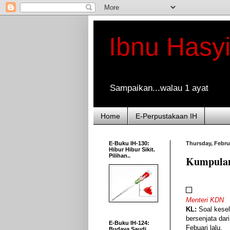
Ibnu Hasy
Sampaikan...walau 1 ayat
Home
E-Perpustakaan IH
E-Buku IH-130:
Thursday, Febru
Hibur Hibur Sikit.
Pilihan..
Kumpulan
Menteri KDN
KL:
Soal kesel
bersenjata da
E-Buku IH-124:
Febuari lalu.
Budaya Saudi