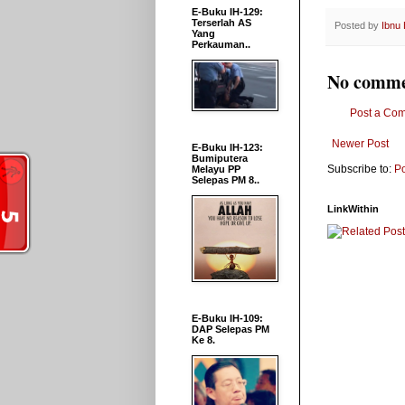
E-Buku IH-129:
Terserlah AS
Posted by
Ibnu
Yang
Perkauman..
No comme
Post a Co
Newer Post
E-Buku IH-123:
Bumiputera
Subscribe to:
P
Melayu PP
Selepas PM 8..
LinkWithin
E-Buku IH-109:
DAP Selepas PM
Ke 8.