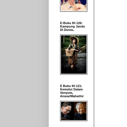
E-Buku IH-126:
Kampung Janda
Di Dunia..
E Buku IH-121:
Kemelut Dalam
Senyum,
Anwar/Mahathir