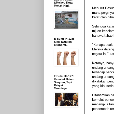
&Melayu Kota
Mekah Kini.
Menurut Pesuru
mana perginya
ketat oleh pih
Sehingga katan
tujuan kesela
bahawa tahap k
E-Buku IH-128:
Sikit Tazkirah
"Kenapa tidak 
Ekonomi..
Mereka datang
negara ini," k
Katanya, hany
undang-undang 
terhadap pence
E Buku IH-127:
undang-undang
Kemelut Dalam
dikatakan peng
Senyum, Tapi
Rakyat
yang kini seda
Teraniaya.
Difahamkan pi
kemelut pencer
menangkis tan
penceroboh ter