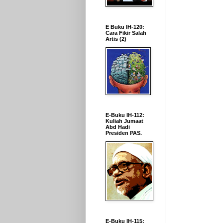
E Buku IH-120:
Cara Fikir Salah
Artis (2)
E-Buku IH-112:
Kuliah Jumaat
Abd Hadi
Presiden PAS.
E-Buku IH-115: