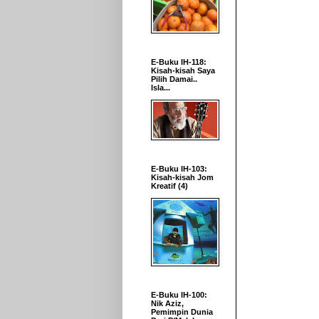
E-Buku IH-118:
Kisah-kisah Saya
Pilih Damai..
Isla...
E-Buku IH-103:
Kisah-kisah Jom
Kreatif (4)
E-Buku IH-100:
Nik Aziz,
Pemimpin Dunia