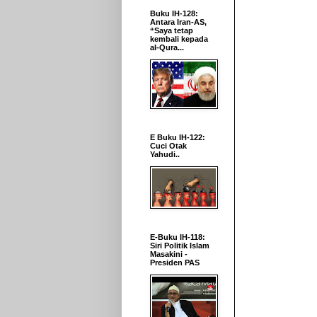
Buku IH-128:
Antara Iran-AS,
“Saya tetap
kembali kepada
al-Qura...
E Buku IH-122:
Cuci Otak
Yahudi..
E-Buku IH-118:
Siri Politik Islam
Masakini -
Presiden PAS