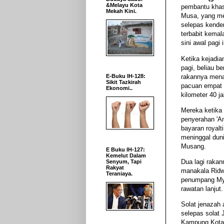
&Melayu Kota
pembantu kha
Mekah Kini.
Musa, yang me
selepas kender
terbabit kemal
sini awal pagi i
Ketika kejadian
pagi, beliau b
rakannya mena
E-Buku IH-128:
Sikit Tazkirah
pacuan empat 
Ekonomi..
kilometer 40 j
Mereka ketika 
penyerahan 'A
bayaran royalt
meninggal duni
Musang.
E Buku IH-127:
Kemelut Dalam
Dua lagi rakan
Senyum, Tapi
Rakyat
manakala Ridw
Teraniaya.
penumpang Myvi
rawatan lanjut.
Solat jenazah
selepas solat
Kampung Kota.