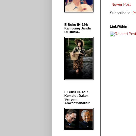
Newer Post
Subscribe to:
P
E-Buku IH-126:
LinkWithin
Kampung Janda
Di Dunia..
E Buku IH-121:
Kemelut Dalam
Senyum,
Anwar/Mahathir