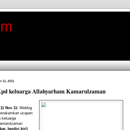
im
r 11, 2011
Kpd keluarga Allahyarham Kamarulzaman
11 Nov 11:
Weblog
merakamkan ucapan
 keluarga
Kamarulzaman
ar, berdiri kiri)
,