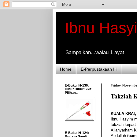
Ibnu Hasy
Sampaikan...walau 1 ayat
Home
E-Perpustakaan IH
E-Buku IH-130:
Friday, Novembe
Hibur Hibur Sikit.
Pilihan..
Takziah 
KUALA KRAI, 
Ibnu Hasyim 
takziah kepada
Allahyarham 
E-Buku IH-124:
Abdullah
(gamb
Budaya Saudi