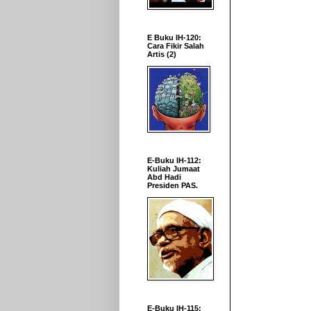
E Buku IH-120:
Cara Fikir Salah
Artis (2)
E-Buku IH-112:
Kuliah Jumaat
Abd Hadi
Presiden PAS.
E-Buku IH-115: