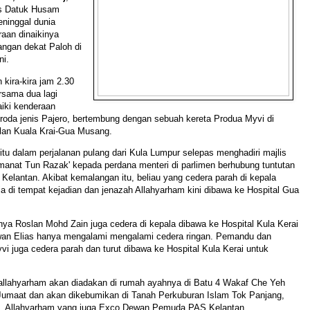
s Datuk Husam
ninggal dunia
aan dinaikinya
angan dekat Paloh di
ni.
 kira-kira jam 2.30
ersama dua lagi
iki kenderaan
roda jenis Pajero, bertembung dengan sebuah kereta Produa Myvi di
alan Kuala Krai-Gua Musang.
itu dalam perjalanan pulang dari Kula Lumpur selepas menghadiri majlis
manat Tun Razak' kepada perdana menteri di parlimen berhubung tuntutan
i Kelantan. Akibat kemalangan itu, beliau yang cedera parah di kepala
a di tempat kejadian dan jenazah Allahyarham kini dibawa ke Hospital Gua
nya Roslan Mohd Zain juga cedera di kepala dibawa ke Hospital Kula Kerai
an Elias hanya mengalami mengalami cedera ringan. Pemandu dan
 juga cedera parah dan turut dibawa ke Hospital Kula Kerai untuk
 allahyarham akan diadakan di rumah ayahnya di Batu 4 Wakaf Che Yeh
 Jumaat dan akan dikebumikan di Tanah Perkuburan Islam Tok Panjang,
 Allahyarham yang juga Exco Dewan Pemuda PAS Kelantan,