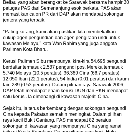
Beliau yang akan berangkat ke Sarawak bersama hampir 30
petugas PAS dari Semenanjung esok berkata, PAS akan
memastikan calon PR dari DAP akan mendapat sokongan
jentera yang terbaik.
"Paling kurang, kami akan pastikan kita membekalkan
cukup agen pengundian dan agen pengiraan undi untuk
kawasan Melayu," kata Wan Rahim yang juga anggota
Parlimen Kota Bharu.
Kerusi Palimen Sibu mempunyai kira-kira 54,695 pengundi
berdaftar termasuk 2,537 pengundi pos. Mereka termasuk
5,740 Melayu (10.5 peratus), 36,389 Cina (66.7 peratus),
12,050 Iban (22.1 peratus), 54 India (0.01 peratus) dan kaum
lain 289 (0.53 peratus). Dalam pilihan raya Sarawak 2006,
DAP telah mendapat enam kerusi DUN dan PKR mendapat
satu kerusi. Ia dimenangi di kawasan majoriti Cina.
Sejak itu, ia terus berkembang dengan sokongan pengundi
Cina kepada Pakatan semakin meningkat. Dalam pilihan
raya kecil Bukit Gantang, PAS mendapat 82 peratus
sokongan di kawasan yang mempunyai Cina yang ramai
iaitu di Kuala Sepetang. Dalam pilihan raya kecil Hulu