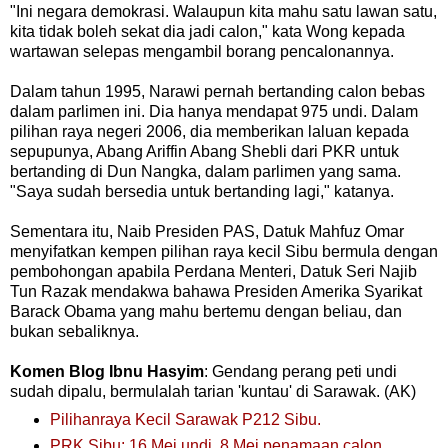
"Ini negara demokrasi. Walaupun kita mahu satu lawan satu,
kita tidak boleh sekat dia jadi calon," kata Wong kepada
wartawan selepas mengambil borang pencalonannya.
Dalam tahun 1995, Narawi pernah bertanding calon bebas
dalam parlimen ini. Dia hanya mendapat 975 undi. Dalam
pilihan raya negeri 2006, dia memberikan laluan kepada
sepupunya, Abang Ariffin Abang Shebli dari PKR untuk
bertanding di Dun Nangka, dalam parlimen yang sama.
"Saya sudah bersedia untuk bertanding lagi," katanya.
Sementara itu, Naib Presiden PAS, Datuk Mahfuz Omar
menyifatkan kempen pilihan raya kecil Sibu bermula dengan
pembohongan apabila Perdana Menteri, Datuk Seri Najib
Tun Razak mendakwa bahawa Presiden Amerika Syarikat
Barack Obama yang mahu bertemu dengan beliau, dan
bukan sebaliknya.
Komen Blog Ibnu Hasyim
: Gendang perang peti undi
sudah dipalu, bermulalah tarian 'kuntau' di Sarawak. (AK)
Pilihanraya Kecil Sarawak P212 Sibu.
PRK Sibu: 16 Mei undi, 8 Mei penamaan calon