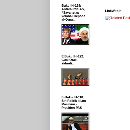
Buku IH-128:
Antara Iran-AS,
LinkWithin
“Saya tetap
kembali kepada
al-Qura...
E Buku IH-122:
Cuci Otak
Yahudi..
E-Buku IH-118:
Siri Politik Islam
Masakini -
Presiden PAS