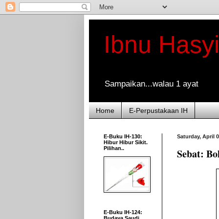
Ibnu Hasy
Sampaikan...walau 1 ayat
Home
E-Perpustakaan IH
E-Buku IH-130:
Saturday, April 
Hibur Hibur Sikit.
Pilihan..
Sebat: B
E-Buku IH-124:
Budaya Saudi