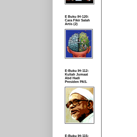
E Buku IH-120:
Cara Fikir Salah
Artis (2)
E-Buku IH-112:
Kuliah Jumaat
Abd Hadi
Presiden PAS.
E-Buku IH-115: