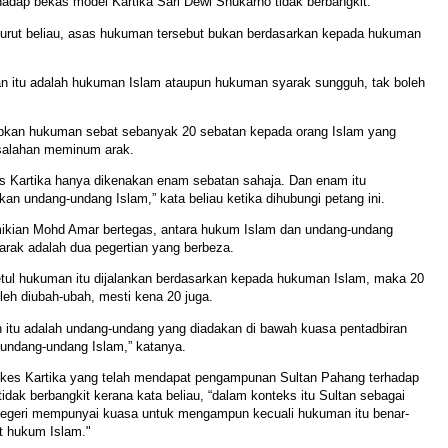
hadap bekas model Kartika Sari Dewi Shukarno tidak berbangkit.
nurut beliau, asas hukuman tersebut bukan berdasarkan kepada hukuman
n itu adalah hukuman Islam ataupun hukuman syarak sungguh, tak boleh
pkan hukuman sebat sebanyak 20 sebatan kepada orang Islam yang
salahan meminum arak.
es Kartika hanya dikenakan enam sebatan sahaja. Dan enam itu
an undang-undang Islam,” kata beliau ketika dihubungi petang ini.
ikian Mohd Amar bertegas, antara hukum Islam dan undang-undang
arak adalah dua pegertian yang berbeza.
betul hukuman itu dijalankan berdasarkan kepada hukuman Islam, maka 20
leh diubah-ubah, mesti kena 20 juga.
 itu adalah undang-undang yang diadakan di bawah kuasa pentadbiran
 undang-undang Islam,” katanya.
 kes Kartika yang telah mendapat pengampunan Sultan Pahang terhadap
idak berbangkit kerana kata beliau, “dalam konteks itu Sultan sebagai
egeri mempunyai kuasa untuk mengampun kecuali hukuman itu benar-
t hukum Islam."