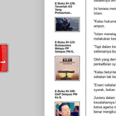
sebaliknya ter
E-Buku IH-129:
Terserlah AS
Ini kerana me
Yang
Perkauman..
Islam.
“Kalau hukuma
ampun.
“Islam meneta
melakukan ke
E-Buku IH-123:
Bumiputera
“Tapi dalam k
Melayu PP
sebenarnya buk
Selepas PM 8..
Oleh yang dem
pentadbiran sy
“Kalau betul-
sebatan tak bo
“Enam sebatan
syarak, bukan
E-Buku IH-109:
DAP Selepas PM
Justeru dalam
Ke 8.
kesalahannya t
ketua agama n
benar mengiku