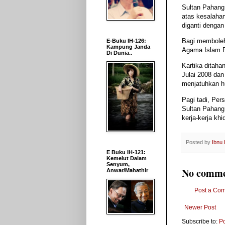
Sultan Pahang
atas kesalaha
diganti dengan
Bagi memboleh
E-Buku IH-126:
Kampung Janda
Agama Islam P
Di Dunia..
Kartika ditaha
Julai 2008 da
menjatuhkan 
Pagi tadi, Pe
Sultan Pahang
kerja-kerja kh
Posted by
Ibnu
E Buku IH-121:
Kemelut Dalam
Senyum,
No comme
Anwar/Mahathir
Post a Co
Newer Post
Subscribe to:
P