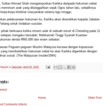
, Sultan Ahmad Shah mengampunkan Kartika daripada hukuman sebat
n meminum arak yang ditangguhkan sejak Ogos tahun lalu, sebaliknya
 kerja-kerja khidmat masyarakat selama tiga minggu.
kan pelaksanaan hukuman itu, Kartika akan diserahkan kepada Jabatan
ahang untuk tindakan susulan.
n pihak berkuasa ketika minum arak di sebuah resort di Cherating pada 11
n selepas mengaku bersalah, Mahkamah Tinggi Syariah Kuantan
hukuman denda RM5,000 dan enam sebatan.
rsatuan Peguam-peguam Muslim Malaysia kecewa dengan keputusan
 yang membolehkan hukuman sebat ke atas Kartika digantikan dengan
idmat sosial. (The Malaysian Insider/2MA)
 Hasyim
at
Saturday, April 03, 2010
nts:
mment
Home
Older Post
ost Comments (Atom)