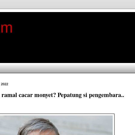
im
 2022
s ramal cacar monyet? Pepatung si pengembara..