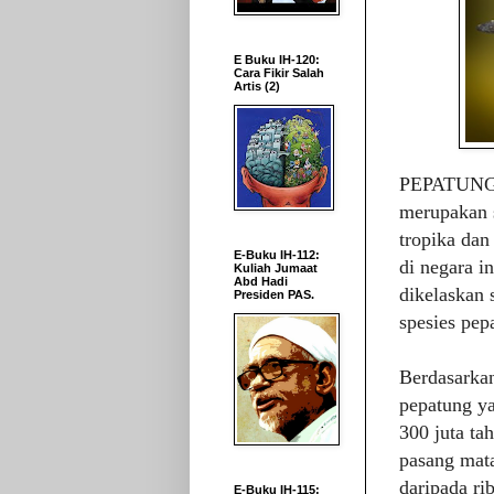
E Buku IH-120:
Cara Fikir Salah
Artis (2)
PEPATUN
merupakan 
tropika dan
E-Buku IH-112:
di negara i
Kuliah Jumaat
Abd Hadi
dikelaskan 
Presiden PAS.
spesies pep
Berdasarka
pepatung ya
300 juta ta
pasang mata
daripada ri
E-Buku IH-115: