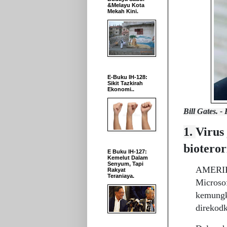
&Melayu Kota
Mekah Kini.
E-Buku IH-128:
Sikit Tazkirah
Ekonomi..
Bill Gates. -
1.
Virus
bioteror
E Buku IH-127:
Kemelut Dalam
Senyum, Tapi
AMERIKA
Rakyat
Teraniaya.
Microsof
kemungk
direkodk