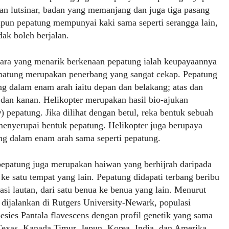
an lutsinar, badan yang memanjang dan juga tiga pasang
pun pepatung mempunyai kaki sama seperti serangga lain,
dak boleh berjalan.
kara yang menarik berkenaan pepatung ialah keupayaannya
epatung merupakan penerbang yang sangat cekap. Pepatung
ng dalam enam arah iaitu depan dan belakang; atas dan
 dan kanan. Helikopter merupakan hasil bio-ajukan
y
) pepatung. Jika dilihat dengan betul, reka bentuk sebuah
menyerupai bentuk pepatung. Helikopter juga berupaya
ng dalam enam arah sama seperti pepatung.
 pepatung juga merupakan haiwan yang berhijrah daripada
 ke satu tempat yang lain. Pepatung didapati terbang beribu
asi lautan, dari satu benua ke benua yang lain. Menurut
 dijalankan di Rutgers University-Newark, populasi
esies Pantala flavescens dengan profil genetik yang sama
Texas, Kanada Timur, Jepun, Korea, India, dan Amerika