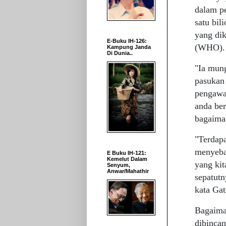
dalam p
satu bi
yang dik
E-Buku IH-126:
(WHO).
Kampung Janda
Di Dunia..
"Ia mung
pasukan
pengawa
anda be
bagaiman
"Terdapa
menyeba
E Buku IH-121:
Kemelut Dalam
yang kit
Senyum,
Anwar/Mahathir
sepatutn
kata Gat
Bagaima
dibincan