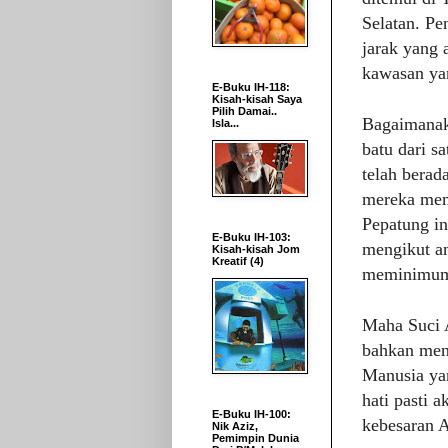
Selatan. Pe
jarak yang 
kawasan ya
E-Buku IH-118:
Kisah-kisah Saya
Pilih Damai..
Bagaimanaka
Isla...
batu dari s
telah berad
mereka mem
Pepatung i
E-Buku IH-103:
mengikut an
Kisah-kisah Jom
Kreatif (4)
meminimum
Maha Suci A
bahkan menc
Manusia ya
hati pasti 
E-Buku IH-100:
kebesaran A
Nik Aziz,
Pemimpin Dunia