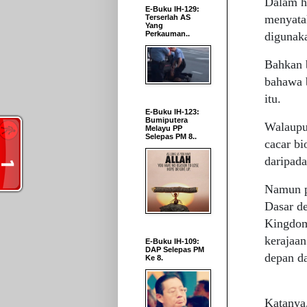
Dalam ha
E-Buku IH-129:
menyata
Terserlah AS
Yang
digunaka
Perkauman..
Bahkan b
bahawa 
itu.
E-Buku IH-123:
Bumiputera
Walaupu
Melayu PP
Selepas PM 8..
cacar bi
daripad
Namun p
Dasar de
Kingdom
kerajaa
E-Buku IH-109:
DAP Selepas PM
depan da
Ke 8.
Katanya