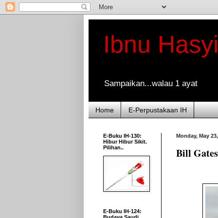
Ibnu Hasy
Sampaikan...walau 1 ayat
Home
E-Perpustakaan IH
E-Buku IH-130:
Monday, May 23,
Hibur Hibur Sikit.
Pilihan..
Bill Gate
E-Buku IH-124:
Budaya Saudi