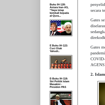
penyeli
Buku IH-128:
Antara Iran-AS,
secara t
“Saya tetap
kembali kepada
al-Qura...
Gates s
diselara
sedangka
direkodk
E Buku IH-122:
Gates me
Cuci Otak
Yahudi..
pandemi
COVID-1
AGENS
2. Isla
E-Buku IH-118:
Siri Politik Islam
Masakini -
Presiden PAS