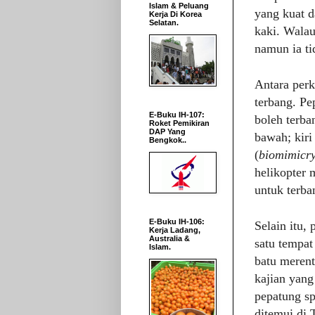
Islam & Peluang
yang kuat d
Kerja Di Korea
Selatan.
kaki. Walau
namun ia ti
Antara per
terbang. P
E-Buku IH-107:
boleh terba
Roket Pemikiran
DAP Yang
bawah; kiri
Bengkok..
(
biomimicr
helikopter 
untuk terba
E-Buku IH-106:
Selain itu,
Kerja Ladang,
Australia &
satu tempat
Islam.
batu merent
kajian yang
pepatung sp
ditemui di 