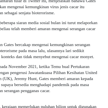
ntaran tular di Twitter itu, menjelaskan bahawa Gates
kan mengenai kemungkinan virus jenis cacar itu
n sebagai senjata bioterorisme.
eberapa siaran media sosial bulan ini turut melaporkan
beliau telah memberi amaran mengenai serangan cacar
n Gates bercakap mengenai kemungkinan serangan
oterorisme pada masa lalu, ulasannya lari sedikit
a konteks dan tidak menyebut mengenai cacar monyet.
ada November 2021, ketika Temu bual Pertukaran
ngan pengerusi Jawatankuasa Pilihan Kesihatan United
 (UK), Jeremy Hunt, Gates memberi amaran kepada
n supaya bersedia menghadapi pandemik pada masa
n serangan pengganas cacar.
, kerajaan memerlukan puluhan bilion untuk digunakan