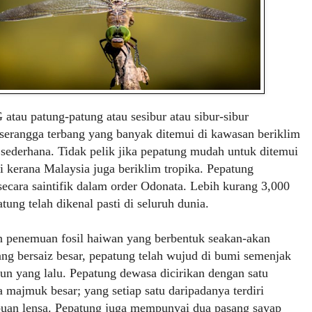
G
atau patung-patung atau sesibur atau sibur-sibur
serangga terbang yang banyak ditemui di kawasan beriklim
 sederhana. Tidak pelik jika pepatung mudah untuk ditemui
ni kerana Malaysia juga beriklim tropika. Pepatung
secara saintifik dalam order Odonata. Lebih kurang 3,000
atung telah dikenal pasti di seluruh dunia.
n penemuan fosil haiwan yang berbentuk seakan-akan
ng bersaiz besar, pepatung telah wujud di bumi semenjak
hun yang lalu. Pepatung dewasa dicirikan dengan satu
 majmuk besar; yang setiap satu daripadanya terdiri
buan lensa. Pepatung juga mempunyai dua pasang sayap