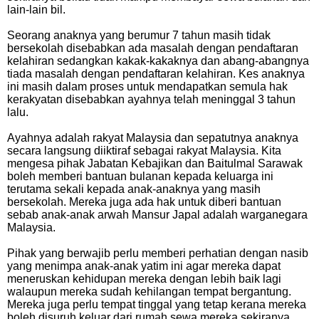
lain-lain bil.
Seorang anaknya yang berumur 7 tahun masih tidak
bersekolah disebabkan ada masalah dengan pendaftaran
kelahiran sedangkan kakak-kakaknya dan abang-abangnya
tiada masalah dengan pendaftaran kelahiran. Kes anaknya
ini masih dalam proses untuk mendapatkan semula hak
kerakyatan disebabkan ayahnya telah meninggal 3 tahun
lalu.
Ayahnya adalah rakyat Malaysia dan sepatutnya anaknya
secara langsung diiktiraf sebagai rakyat Malaysia. Kita
mengesa pihak Jabatan Kebajikan dan Baitulmal Sarawak
boleh memberi bantuan bulanan kepada keluarga ini
terutama sekali kepada anak-anaknya yang masih
bersekolah. Mereka juga ada hak untuk diberi bantuan
sebab anak-anak arwah Mansur Japal adalah warganegara
Malaysia.
Pihak yang berwajib perlu memberi perhatian dengan nasib
yang menimpa anak-anak yatim ini agar mereka dapat
meneruskan kehidupan mereka dengan lebih baik lagi
walaupun mereka sudah kehilangan tempat bergantung.
Mereka juga perlu tempat tinggal yang tetap kerana mereka
boleh disuruh keluar dari rumah sewa mereka sekiranya