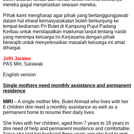
mereka gagal menjelaskan sewaan mereka.
Pihak kami mengharap agar pihak yang bertanggungjawab
dalam hal ehwal kemasyarakatan boleh berkunjung ke
tempat kediaman Pn Butet di Kampung Pujut Padang
Kerbau untuk mendapatkan maklumat lanjut tentang nasib
yang menimpa keluarga ini.Kerjasama dengan pihak
berwajib untuk menyelesaikan masalah keluarga ini amat
dihargai.
Jofri Jaraiee
PAS Miri, Sarawak
English version
Single mothers need monthly assistance and permanent
residence
MIRI
– A single mother Mrs. Butet Ahmad who lives with her
6 children dire need a monthly assistance as well as a
permanent home to resume their daily lives.
She lives with her children, aged from 7 years to 18 years in
dire need of help and permanent residence and comfortable.
Since she lost her husband three years ago she had to rent