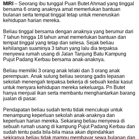
MIRI
– Seorang ibu tunggal Puan Butet Ahmad yang tinggal
bersama 6 orang anaknya amat memerlukan bantuan
bulanan serta tempat tinggal tetap untuk meneruskan
kehidupan harian mereka.
Beliau tinggal bersama dengan anaknya yang berumur dari
7 tahun hingga 18 tahun amat memerlukan bantuan dan
tempat tinggal yang tetap dan selesa. Sejak beliau
kehilangan suaminya 3 tahun yang lalu dia terpaksa
menyewa rumah usang di Jalan Tanjung Batu Kampung
Pujut Padang Kerbau bersama anak-anaknya.
Beliau memiliki 3 orang anak lelaki dan 3 orang anak
perempuan.
Anak sulung beliau seorang gadis lepasan
sekolah menengah terpaksa bekerja di sebuah kedai kasut
untuk menyara kehidupan mereka sekeluarga. Pn Butet
hanya menjual ikan serta membantu menghantarkan barang
jualan di pasar.
Pendapatan beliau sudah tentu tidak mencukupi untuk
menampung keperluan sekolah anak-anaknya dan
keperluan harian mereka.
Sekarang beliau menyewa di
sebuah rumah usang di kampung Pujut Padang Kerbau dan
sudah tentu pada bila-bila masa akan dipindahkan
sekiranya beliau tidak mampu membayar sewa bulanan dan