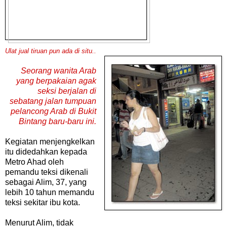
Ulat jual tiruan pun ada di situ..
Seorang wanita Arab
yang berpakaian agak
seksi berjalan di
sebatang jalan tumpuan
pelancong Arab di Bukit
Bintang baru-baru ini.
Kegiatan menjengkelkan
itu didedahkan kepada
Metro Ahad oleh
pemandu teksi dikenali
sebagai Alim, 37, yang
lebih 10 tahun memandu
teksi sekitar ibu kota.
Menurut Alim, tidak