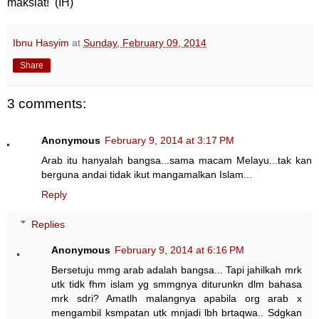
maksiat! (IH)
Ibnu Hasyim
at
Sunday, February 09, 2014
Share
3 comments:
Anonymous
February 9, 2014 at 3:17 PM
Arab itu hanyalah bangsa...sama macam Melayu...tak kan
berguna andai tidak ikut mangamalkan Islam...
Reply
Replies
Anonymous
February 9, 2014 at 6:16 PM
Bersetuju mmg arab adalah bangsa... Tapi jahilkah mrk
utk tidk fhm islam yg smmgnya diturunkn dlm bahasa
mrk sdri? Amatlh malangnya apabila org arab x
mengambil ksmpatan utk mnjadi lbh brtaqwa.. Sdgkan