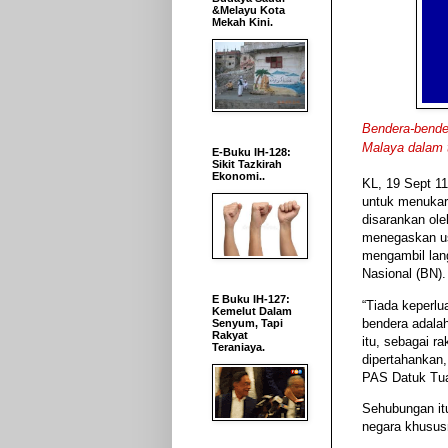
&Melayu Kota
Mekah Kini.
Bendera-bender
Malaya dalam 
E-Buku IH-128:
Sikit Tazkirah
Ekonomi..
KL, 19 Sept 11
untuk menukar
disarankan ole
menegaskan us
mengambil lan
Nasional (BN).
E Buku IH-127:
“Tiada keperl
Kemelut Dalam
bendera adala
Senyum, Tapi
Rakyat
itu, sebagai r
Teraniaya.
dipertahankan,
PAS Datuk Tu
Sehubungan itu
negara khususn