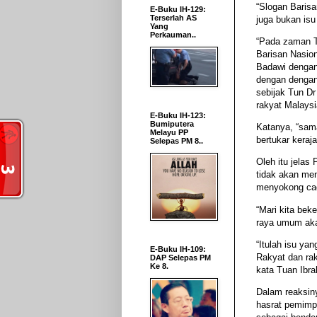
“Slogan Baris
E-Buku IH-129:
Terserlah AS
juga bukan isu
Yang
Perkauman..
“Pada zaman T
Barisan Nasio
Badawi dengan
dengan dengan
sebijak Tun Dr
rakyat Malaysi
E-Buku IH-123:
Bumiputera
Katanya, “sama
Melayu PP
bertukar keraja
Selepas PM 8..
Oleh itu jelas 
tidak akan men
menyokong cad
“Mari kita bek
raya umum aka
“Itulah isu y
E-Buku IH-109:
Rakyat dan ra
DAP Selepas PM
Ke 8.
kata Tuan Ibra
Dalam reaksin
hasrat pemimp