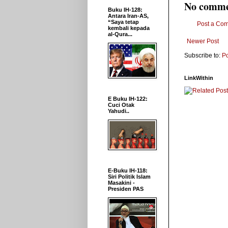
No comme
Buku IH-128:
Antara Iran-AS,
“Saya tetap
Post a Co
kembali kepada
al-Qura...
Newer Post
Subscribe to:
P
LinkWithin
E Buku IH-122:
Cuci Otak
Yahudi..
E-Buku IH-118:
Siri Politik Islam
Masakini -
Presiden PAS