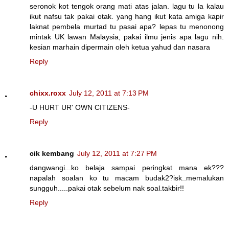
seronok kot tengok orang mati atas jalan. lagu tu la kalau
ikut nafsu tak pakai otak. yang hang ikut kata amiga kapir
laknat pembela murtad tu pasai apa? lepas tu menonong
mintak UK lawan Malaysia, pakai ilmu jenis apa lagu nih.
kesian marhain dipermain oleh ketua yahud dan nasara
Reply
chixx.roxx
July 12, 2011 at 7:13 PM
-U HURT UR' OWN CITIZENS-
Reply
cik kembang
July 12, 2011 at 7:27 PM
dangwangi...ko belaja sampai peringkat mana ek???
napalah soalan ko tu macam budak2?isk..memalukan
sungguh.....pakai otak sebelum nak soal.takbir!!
Reply