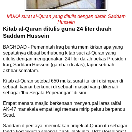
MUKA surat al-Quran yang ditulis dengan darah Saddam
Hussein
Kitab al-Quran ditulis guna 24 liter darah
Saddam Hussein
BAGHDAD - Pemerintah Iraq buntu memikirkan apa yang
sepatutnya dibuat berhubung kitab suci al-Quran yang
ditulis dengan menggunakan 24 liter darah bekas Presiden
Iraq, Saddam Hussein (gambar di atas), lapor sebuah
akhbar semalam.
Kitab al-Quran setebal 650 muka surat itu kini disimpan di
sebuah kamar berkunci di sebuah masjid yang dikenali
sebagai 'Ibu Segala Peperangan' di sini.
Empat menara masjid berkenaan menyerupai laras raifal
AK-47 manakala empat lagi menara mirip peluru berpandu
Scud.
Saddam dipercayai memulakan projek al-Quran itu sebagai
tanda kesyukuran selepas anak lelakinya, Uday terselamat