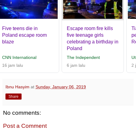
Five teens die in
Escape room fire kills
Ti
Poland escape room
five teenage girls
p
blaze
celebrating a birthday in
R
Poland
CNN International
The Independent
Ut
16 jam lalu
6 jam lalu
2 
Ibnu Hasyim
at
Sunday, January 06, 2019
Share
No comments:
Post a Comment