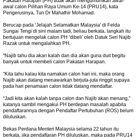
Pakatan Harapan (PH) tidak akan mengumumkan awal-
awal calon Pilihan Raya Umum Ke-14 (PRU14), kata
Pengerusinya, Tun Dr Mahathir Mohamad.
Berucap pada ‘Jelajah Selamatkan Malaysia’ di Felda
Sungai Tengi di sini malam tadi, beliau berkata, langkah itu
bertujuan mengelak calon PH ‘dibeli’ oleh Datuk Seri Najib
Razak untuk mengalahkan PH.
“Najib tahu dia akan kalah dan dia akan guna duit begitu
banyak untuk membeli calon Pakatan Harapan.
“Kita tahu kalau kita namakan calon hari ini, maka orang
Najib akan datang menawarkan berjuta-juta ringgit supaya
pada hari penamaan calon tidak datang mendaftar.
“Jadi kita akan kalah tanpa calon dan Najib akan menang,”
katanya sambil mengakui PH berdepan masalah apabila
pendaftarannya dengan Pendaftar Pertubuhan (ROS) belum
diluluskan.
Bekas Perdana Menteri Malaysia selama 22 tahun itu
berkata, jika pendaftaran PH diluluskan, maka pada PRU14