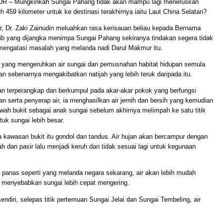
 – Mungkinkah Sungai Pahang tidak akan mampu lagi meneruskan
uh 459 kilometer untuk ke destinasi terakhirnya iaitu Laut China Selatan?
air, Dr. Zaki Zainudin meluahkan rasa kerisauan beliau kepada Bernama
ib yang dijangka menimpa Sungai Pahang sekiranya tindakan segera tidak
 mengatasi masalah yang melanda nadi Darul Makmur itu.
n yang mengeruhkan air sungai dan pemusnahan habitat hidupan semula
an sebenarnya mengakibatkan natijah yang lebih teruk daripada itu.
jan terpe­rangkap dan berkumpul pada akar-akar pokok yang berfungsi
n serta penyerap air, ia menghasilkan air jernih dan bersih yang kemudian
wah bukit sebagai anak sungai sebelum akhirnya melimpah ke satu titik
uk sungai lebih besar.
 kawasan bukit itu gondol dan tandus. Air hujan akan bercampur dengan
h dan pasir lalu menjadi keruh dan tidak sesuai lagi untuk kegunaan
 panas seperti yang melanda negara sekarang, air akan lebih mudah
ni menyebabkan sungai lebih cepat mengering.
endiri, selepas titik pertemuan Sungai Jelai dan Sungai Tembeling, air