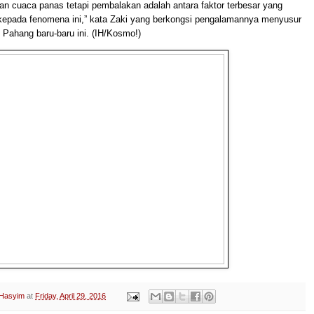
san cuaca panas tetapi pembalakan adalah antara faktor terbesar yang
pada feno­mena ini,” kata Zaki yang berkongsi pengalamannya menyusur
 Pahang baru-baru ini. (IH/Kosmo!)
 Hasyim
at
Friday, April 29, 2016