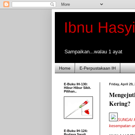
Ibnu Hasy
Sampaikan...walau 1 ayat
Home
E-Perpustakaan IH
E-Buku IH-130:
Friday, April 29,
Hibur Hibur Sikit.
Pilihan..
Mengejut
Kering?
SUNGAI Pa
kesempatan unt
E-Buku IH-124:
Budaya Saudi