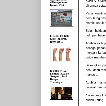
KUALA LUMPUR
&Melayu Kota
alirannya seja
Mekah Kini.
Pakar kualiti 
berhubung nas
diambil untuk
Selain hakisa
jadi, pembalak
E-Buku IH-128:
Sikit Tazkirah
Ekonomi..
Apabila air hu
sebagai penaha
mengalir ke ba
untuk membent
Bayangkan jika
debu-debu tana
E Buku IH-127:
Kemelut Dalam
manusia.
Senyum, Tapi
Rakyat
Teraniaya.
Apabila musim
tersejat dan i
“Saya tengok s
sudah kering.