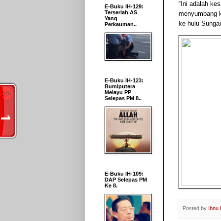
“Ini adalah ke
E-Buku IH-129:
Terserlah AS
menyumbang ke
Yang
ke hulu Sungai
Perkauman..
E-Buku IH-123:
Bumiputera
Melayu PP
Selepas PM 8..
E-Buku IH-109:
DAP Selepas PM
Ke 8.
Posted by
Ibnu