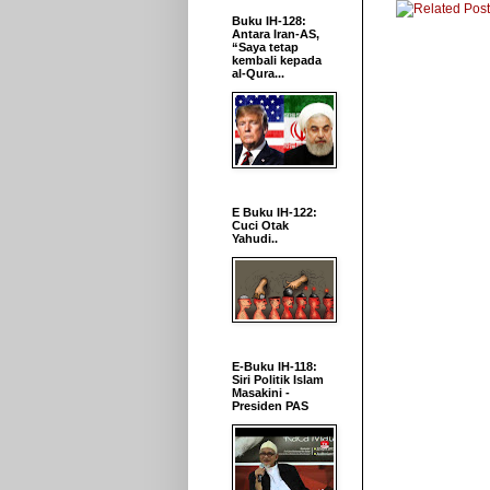
Buku IH-128:
Antara Iran-AS,
“Saya tetap
kembali kepada
al-Qura...
E Buku IH-122:
Cuci Otak
Yahudi..
E-Buku IH-118:
Siri Politik Islam
Masakini -
Presiden PAS