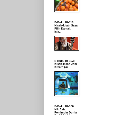
E-Buku IH-118:
Kisah-kisah Saya
Pilih Damai..
Isla...
E-Buku IH-103:
Kisah-kisah Jom
Kreatif (4)
E-Buku IH-100:
Nik Aziz,
Pemimpin Dunia