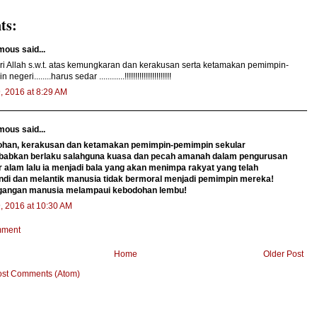
ts:
ous said...
ri Allah s.w.t. atas kemungkaran dan kerakusan serta ketamakan pemimpin-
negeri........harus sedar ............!!!!!!!!!!!!!!!!!!!!!!
9, 2016 at 8:29 AM
ous said...
han, kerakusan dan ketamakan pemimpin-pemimpin sekular
abkan berlaku salahguna kuasa dan pecah amanah dalam pengurusan
 alam lalu ia menjadi bala yang akan menimpa rakyat yang telah
di dan melantik manusia tidak bermoral menjadi pemimpin mereka!
angan manusia melampaui kebodohan lembu!
9, 2016 at 10:30 AM
mment
Home
Older Post
ost Comments (Atom)