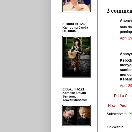
2 commen
Anonym
E-Buku IH-126:
bala da
Kampung Janda
Di Dunia..
peminpin 
April 2
Anonym
Kebodo
menyeb
sumber
mengun
Kebang
April 2
E Buku IH-121:
Kemelut Dalam
Post a Co
Senyum,
Anwar/Mahathir
Newer Post
Subscribe to:
P
LinkWithin