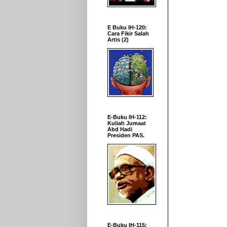
E Buku IH-120:
Cara Fikir Salah
Artis (2)
E-Buku IH-112:
Kuliah Jumaat
Abd Hadi
Presiden PAS.
E-Buku IH-115: