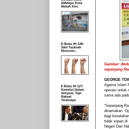
&Melayu Kota
Mekah Kini.
E-Buku IH-128:
Sikit Tazkirah
Ekonomi..
Gambar: Abdu
sepanjang Ram
GEORGE TO
Agama Islam P
E Buku IH-127:
Kemelut Dalam
operasi untuk
Senyum, Tapi
sama ada pada
Rakyat
Teraniaya.
“Sepanjang Ra
dinamakan Op
bagi kesalahan
tidak sopan d
Negeri Dan Ha