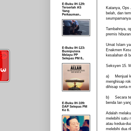
E-Buku IH-129:
Terserlah AS
Katanya, Ops 
Yang
belah, dan te
Perkauman..
seumpamanya y
Tambahnya, ope
premis hibura
Umat Islam ya
E-Buku IH-123:
Enakmen Kesal
Bumiputera
Melayu PP
kesalahan di 
Selepas PM 8..
Seksyen 15. M
a) Menjual k
menghisap rok
dihisap serta 
b) Secara ter
benda lan ya
E-Buku IH-109:
DAP Selepas PM
Ke 8.
Adalah melakuk
melebihi satu 
atau kedua-dua
melebihi dua r