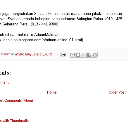
i juga menyediakan 2 talian Hotline untuk mana-mana pihak melaporkan
ayah Syariah kepada bahagian penguatkuasa Bahagian Pulau (019 - 425
n Seberang Perai (013 - 441 9300)
leh dibuat melalui e-AduanMaksiat:
tkuasajaipp.blogspot.com/p/aduan-online_01.html)
 Hasyim
at
Wednesday, July 11, 2012
nts:
mment
Home
Older Post
ost Comments (Atom)