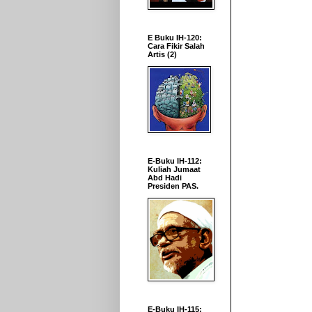
E Buku IH-120:
Cara Fikir Salah
Artis (2)
E-Buku IH-112:
Kuliah Jumaat
Abd Hadi
Presiden PAS.
E-Buku IH-115: