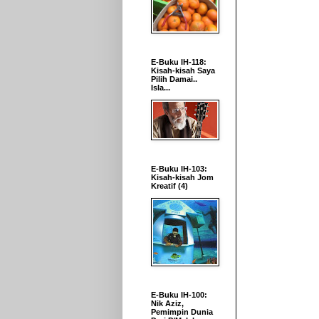
E-Buku IH-118:
Kisah-kisah Saya
Pilih Damai..
Isla...
E-Buku IH-103:
Kisah-kisah Jom
Kreatif (4)
E-Buku IH-100:
Nik Aziz,
Pemimpin Dunia