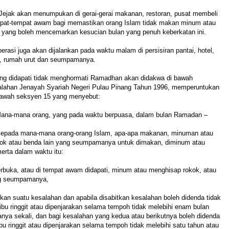
Jejak akan menumpukan di gerai-gerai makanan, restoran, pusat membeli
mpat-tempat awam bagi memastikan orang Islam tidak makan minum atau
ang boleh mencemarkan kesucian bulan yang penuh keberkatan ini.
rasi juga akan dijalankan pada waktu malam di persisiran pantai, hotel,
n, rumah urut dan seumpamanya.
ng didapati tidak menghormati Ramadhan akan didakwa di bawah
ahan Jenayah Syariah Negeri Pulau Pinang Tahun 1996, memperuntukan
bawah seksyen 15 yang menyebut:
ana-mana orang, yang pada waktu berpuasa, dalam bulan Ramadan –
epada mana-mana orang-orang Islam, apa-apa makanan, minuman atau
ok atau benda lain yang seumpamanya untuk dimakan, diminum atau
merta dalam waktu itu:
buka, atau di tempat awam didapati, minum atau menghisap rokok, atau
ng seumpamanya,
an suatu kesalahan dan apabila disabitkan kesalahan boleh didenda tidak
ribu ringgit atau dipenjarakan selama tempoh tidak melebihi enam bulan
nya sekali, dan bagi kesalahan yang kedua atau berikutnya boleh didenda
ibu ringgit atau dipenjarakan selama tempoh tidak melebihi satu tahun atau