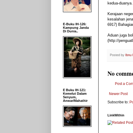
kedua-duanya.
Kerajaan neger
kesalahan jen
E-Buku IH-126:
6917) Bahagia
Kampung Janda
Di Dunia..
Aduan juga bo
(http://pengua
Posted by
Ibnu
No comme
Post a Co
E Buku IH-121:
Newer Post
Kemelut Dalam
Senyum,
Anwar/Mahathir
Subscribe to:
P
LinkWithin