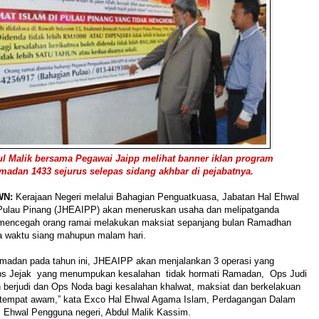
l Malik bersama Pegawai Jaipp melihat banner iklan program
adan 1433 sejurus selepas sidang akhbar di pejabatnya.
WN:
Kerajaan Negeri melalui Bahagian Penguatkuasa, Jabatan Hal Ehwal
ulau Pinang (JHEAIPP) akan meneruskan usaha dan melipatganda
 mencegah orang ramai melakukan maksiat sepanjang bulan Ramadhan
 waktu siang mahupun malam hari.
madan pada tahun ini, JHEAIPP akan menjalankan 3 operasi yang
s Jejak yang menumpukan kesalahan tidak hormati Ramadan, Ops Judi
 berjudi dan Ops Noda bagi kesalahan khalwat, maksiat dan berkelakuan
i tempat awam,” kata Exco Hal Ehwal Agama Islam, Perdagangan Dalam
l Ehwal Pengguna negeri, Abdul Malik Kassim.