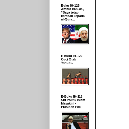
Buku IH-128:
Antara Iran-AS,
“Saya tetap
kembali kepada
al-Qura...
E Buku IH-122:
Cuci Otak
Yahudi..
E-Buku IH-118:
Siri Politik Islam
Masakini -
Presiden PAS