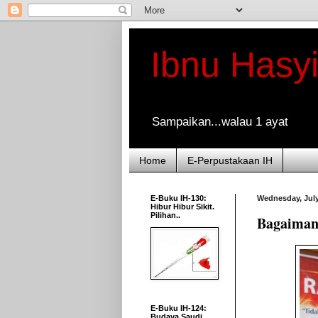
Ibnu Hasy
Sampaikan...walau 1 ayat
Home
E-Perpustakaan IH
E-Buku IH-130:
Wednesday, July
Hibur Hibur Sikit.
Pilihan..
Bagaiman
E-Buku IH-124:
Budaya Saudi