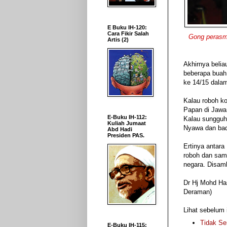
E Buku IH-120:
Cara Fikir Salah
Gong perasm
Artis (2)
Akhirnya belia
beberapa buah 
ke 14/15 dala
Kalau roboh k
Papan di Jawa 
E-Buku IH-112:
Kalau sungguh
Kuliah Jumaat
Nyawa dan bad
Abd Hadi
Presiden PAS.
Ertinya antar
roboh dan sama
negara. Disam
Dr Hj Mohd Ha
Deraman)
Lihat sebelum i
Tidak S
E-Buku IH-115: