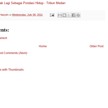
k Lagi Sebagai Pondasi Hidup - Tribun Medan
 Hasyim
at
Wednesday, July 06, 2011
nts:
mment
Home
Older Post
ost Comments (Atom)