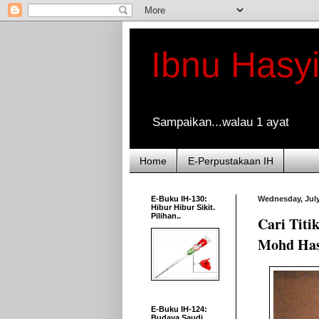
Ibnu Hasy
Sampaikan...walau 1 ayat
Home
E-Perpustakaan IH
E-Buku IH-130:
Wednesday, July
Hibur Hibur Sikit.
Pilihan..
Cari Titi
Mohd Ha
E-Buku IH-124:
Budaya Saudi