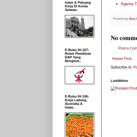
Islam & Peluang
Agama Ta
Kerja Di Korea
Selatan.
Posted by
Ibnu
No comme
Post a Co
E-Buku IH-107:
Roket Pemikiran
DAP Yang
Newer Post
Bengkok..
Subscribe to:
P
LinkWithin
E-Buku IH-106:
Kerja Ladang,
Australia &
Islam.