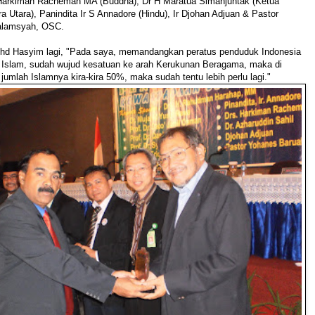
s Harkiman Racheman MA (Buddha), Dr H Maratua Simanjuntak (Ketua
Utara), Panindita Ir S Annadore (Hindu), Ir Djohan Adjuan & Pastor
alamsyah, OSC.
hd Hasyim lagi, "Pada saya, memandangkan peratus penduduk Indonesia
 Islam, sudah wujud kesatuan ke arah Kerukunan Beragama, maka di
jumlah Islamnya kira-kira 50%, maka sudah tentu lebih perlu lagi."