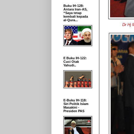
Buku IH-128:
Antara Iran-AS,
“Saya tetap
kembali kepada
al-Qura...
Dr Hj 
E Buku IH-122:
Cuci Otak
Yahudi..
E-Buku IH-118:
Siri Politik Islam
Masakini -
Presiden PAS