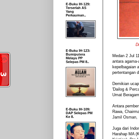
E-Buku IH-129:
Terserlah AS
Yang
Perkauman..
D
E-Buku IH-123:
Bumiputera
Medan 2 Jul 11
Melayu PP
antara agama-a
Selepas PM 8..
kepelbagaian a
pertentangan 
Demikian ucap
'Dailog & Per
Umat Beragama
Antara pembent
E-Buku IH-109:
Rawa, Chairman
DAP Selepas PM
Ke 8.
Jamil Osman, R
Juga dari Indo
Harahap MA (K