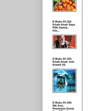
E-Buku IH-118:
Kisah-kisah Saya
Pilih Damai..
Isla...
E-Buku IH-103:
Kisah-kisah Jom
Kreatif (4)
E-Buku IH-100:
Nik Aziz,
Pemimpin Dunia