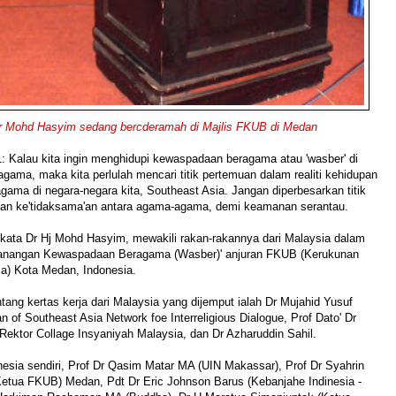
r Mohd Hasyim sedang bercderamah di Majlis FKUB di Medan
: Kalau kita ingin menghidupi kewaspadaan beragama atau 'wasber' di
gama, maka kita perlulah mencari titik pertemuan dalam realiti kehidupan
gama di negara-negara kita, Southeast Asia. Jangan diperbesarkan titik
dan ke'tidaksama'an antara agama-agama, demi keamanan serantau.
kata Dr Hj Mohd Hasyim, mewakili rakan-rakannya dari Malaysia dalam
canangan Kewaspadaan Beragama (Wasber)' anjuran FKUB (Kerukunan
) Kota Medan, Indonesia.
ang kertas kerja dari Malaysia yang dijemput ialah Dr Mujahid Yusuf
 of Southeast Asia Network foe Interreligious Dialogue, Prof Dato' Dr
ektor Collage Insyaniyah Malaysia, dan Dr Azharuddin Sahil.
nesia sendiri, Prof Dr Qasim Matar MA (UIN Makassar), Prof Dr Syahrin
etua FKUB) Medan, Pdt Dr Eric Johnson Barus (Kebanjahe Indinesia -