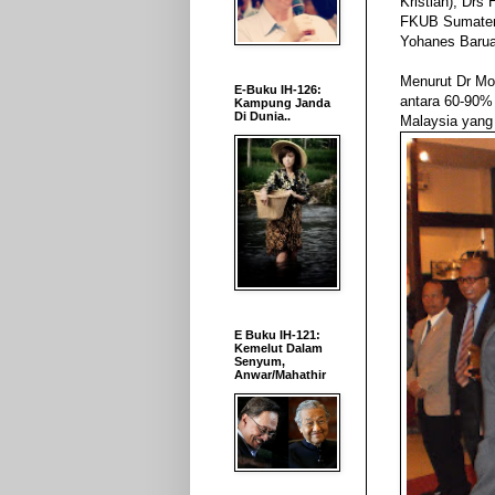
Kristian), Dr
FKUB Sumatera 
Yohanes Baru
Menurut Dr Mo
E-Buku IH-126:
antara 60-90%
Kampung Janda
Di Dunia..
Malaysia yang 
E Buku IH-121:
Kemelut Dalam
Senyum,
Anwar/Mahathir