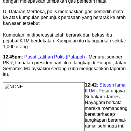
dengan melepaskan tembakan gas pemedih mata.
Di Dataran Merdeka, polis melepaskan gas pemedih mata
ke atas kumpulan penunjuk perasaan yang berarak ke arah
kawasan tersebut.
Kumpulan ini dipercayai telah berarak dari bekas ibu
pejabat KTM berdekatan. Kumpulan itu dianggarkan sekitar
1,000 orang.
12.45pm:
Pusat Latihan Polis (Pulapol)
- Menurut sumber
PKR, timbalan presiden parti itu ditangkap di Pulapol, Jalan
Semarak. Malaysiakini sedang cuba mengesahkan laporan
itu.
12:42:
Stesen lama
KTM
- Pesuruhjaya
Suhakam James
Nayagam berkata
mereka memandang
berat terhadap
tangkapan beramai-
ramai sehingga ini.