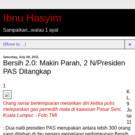
Ibnu Hasyim
Sampaikan...walau 1 ayat
▼
Saturday, July 09, 2011
Bersih 2.0: Makin Parah, 2 N/Presiden
PAS Ditangkap
1
K
L,
Orang ramai bertempiaran melarikan diri ketika polis
9
melepaskan gas pemedih mata di kawasan Pasar Seni,
Ju
Kuala Lumpur. - Foto TMI
lai
11
: Dua naib presiden PAS merupakan antara lebih 300 orang
yang ditahan di ibu negara menjelang perhimpunan Bersih