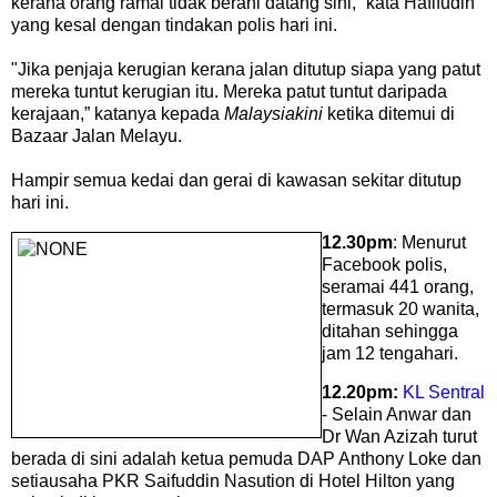
kerana orang ramai tidak berani datang sini,” kata Hafifudin
yang kesal dengan tindakan polis hari ini.
"Jika penjaja kerugian kerana jalan ditutup siapa yang patut
mereka tuntut kerugian itu. Mereka patut tuntut daripada
kerajaan,” katanya kepada
Malaysiakini
ketika ditemui di
Bazaar Jalan Melayu.
Hampir semua kedai dan gerai di kawasan sekitar ditutup
hari ini.
12.30pm
: Menurut
Facebook polis,
seramai 441 orang,
termasuk 20 wanita,
ditahan sehingga
jam 12 tengahari.
12.20pm:
KL Sentral
- Selain Anwar dan
Dr Wan Azizah turut
berada di sini adalah ketua pemuda DAP Anthony Loke dan
setiausaha PKR Saifuddin Nasution di Hotel Hilton yang