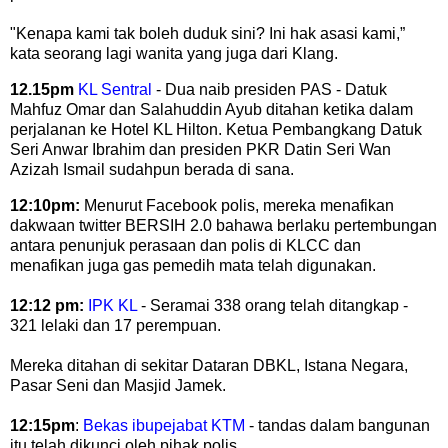
"Kenapa kami tak boleh duduk sini? Ini hak asasi kami,”
kata seorang lagi wanita yang juga dari Klang.
12.15pm
KL Sentral
- Dua naib presiden PAS - Datuk
Mahfuz Omar dan Salahuddin Ayub ditahan ketika dalam
perjalanan ke Hotel KL Hilton. Ketua Pembangkang Datuk
Seri Anwar Ibrahim dan presiden PKR Datin Seri Wan
Azizah Ismail sudahpun berada di sana.
12:10pm:
Menurut Facebook polis, mereka menafikan
dakwaan twitter BERSIH 2.0 bahawa berlaku pertembungan
antara penunjuk perasaan dan polis di KLCC dan
menafikan juga gas pemedih mata telah digunakan.
12:12 pm:
IPK KL
- Seramai 338 orang telah ditangkap -
321 lelaki dan 17 perempuan.
Mereka ditahan di sekitar Dataran DBKL, Istana Negara,
Pasar Seni dan Masjid Jamek.
12:15pm
:
Bekas ibupejabat KTM
- tandas dalam bangunan
itu telah dikunci oleh pihak polis.